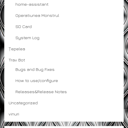
home-assistant
Operatiunea Monstrul
SD Card
System Log
Țepelea
Trav Bot
Bugs and Bug Fixes
How to use/configure
Releases&Release Notes
Uncategorized
vinuri