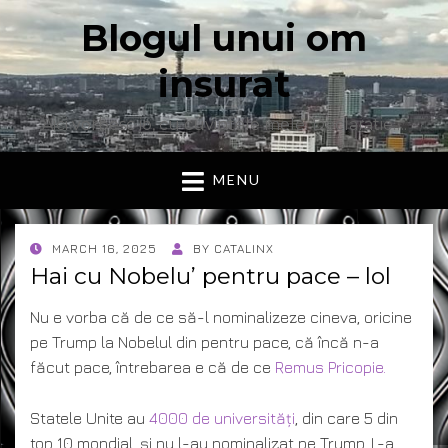
Blogul unui om
insurat
Aici vorbesc io, cu cuvintele mele. Declaratie….
MENU
POSTED
MARCH 16, 2025
BY
CATALINX
ON
Hai cu Nobelu’ pentru pace – lol
Nu e vorba că de ce să-l nominalizeze cineva, oricine
pe Trump la Nobelul din pentru pace, că încă n-a
făcut pace, întrebarea e că de ce
Remus Pricopie.
Statele Unite au
4000 de universități
, din care 5 din
top 10 mondial, și nu l-au nominalizat pe Trump. L-a