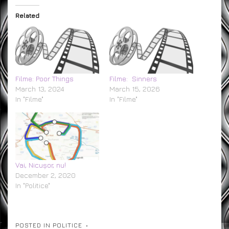
Related
Filme: Poor Things
Filme: Sinners
March 13, 2024
March 15, 2026
In "Filme"
In "Filme"
Vai, Nicușor, nu!
December 2, 2020
In "Politice"
POSTED IN
POLITICE