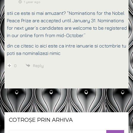
1 year ago
stii ce este si mai amuzant? “
Nominations for the Nobel
Peace Prize are accepted until
January 31
. Nominations
for next year’s candidates are welcome to be registered
in our online form from mid-October.”
din ce citesc io aici este ca intre ianuarie si octombrie tu
poti sa nominalizezi nimic
0
Reply
COTROȘE PRIN ARHIVA