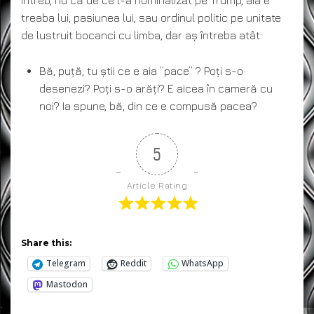
treaba lui, pasiunea lui, sau ordinul politic pe unitate
de lustruit bocanci cu limba, dar aș întreba atât:
Bă, puță, tu știi ce e aia ”pace” ? Poți s-o
desenezi? Poți s-o arăți? E aicea în cameră cu
noi? Ia spune, bă, din ce e compusă pacea?
5
Article Rating
Share this:
Telegram
Reddit
WhatsApp
Mastodon