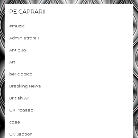
PE CĂPRĂRII
#muzici
Administrare IT
Antigua
Art
bericioaica
Breaking News
British Air
C4 Picasso
case
Civilisation