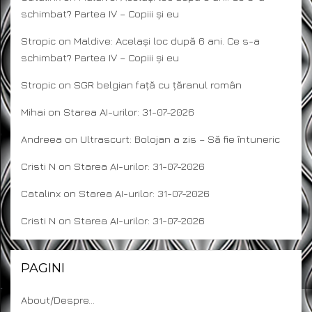
schimbat? Partea IV – Copiii și eu
Stropic
on
Maldive: Același loc după 6 ani. Ce s-a
schimbat? Partea IV – Copiii și eu
Stropic
on
SGR belgian față cu țăranul român
Mihai
on
Starea AI-urilor: 31-07-2026
Andreea
on
Ultrascurt: Bolojan a zis – Să fie întuneric
Cristi N
on
Starea AI-urilor: 31-07-2026
Catalinx
on
Starea AI-urilor: 31-07-2026
Cristi N
on
Starea AI-urilor: 31-07-2026
PAGINI
About/Despre…