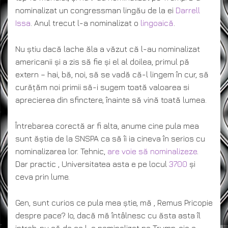
nominalizat un congressman lingău de la ei
Darrell
Issa
. Anul trecut l-a nominalizat o
lingoaică
.
Nu știu dacă lache ăla a văzut că l-au nominalizat
americanii și a zis să fie și el al doilea, primul pă
extern – hai, bă, noi, să se vadă că-l lingem în cur, să
curățăm noi primii să-i sugem toată valoarea si
aprecierea din sfinctere, înainte să vină toată lumea.
Întrebarea corectă ar fi alta, anume cine pula mea
sunt ăștia de la SNSPA ca să îi ia cineva în serios cu
nominalizarea lor. Tehnic,
are voie să nominalizeze
.
Dar practic , Universitatea asta e pe locul
3700
și
ceva prin lume.
Gen, sunt curios ce pula mea știe, mă , Remus Pricopie
despre pace? Io, dacă mă întâlnesc cu ăsta asta îl
intreb, nu că de ce l-a nominalizat pe Trump, aia e