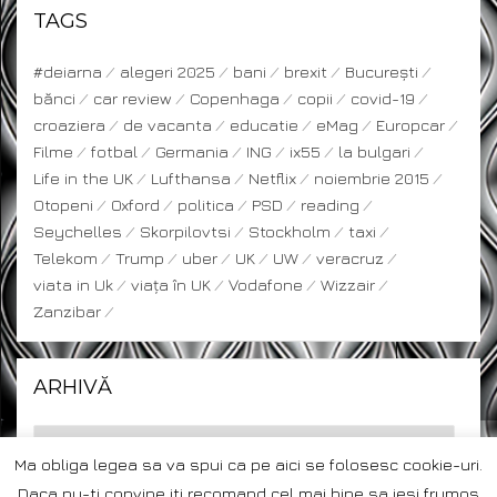
TAGS
#deiarna
alegeri 2025
bani
brexit
București
bănci
car review
Copenhaga
copii
covid-19
croaziera
de vacanta
educatie
eMag
Europcar
Filme
fotbal
Germania
ING
ix55
la bulgari
Life in the UK
Lufthansa
Netflix
noiembrie 2015
Otopeni
Oxford
politica
PSD
reading
Seychelles
Skorpilovtsi
Stockholm
taxi
Telekom
Trump
uber
UK
UW
veracruz
viata in Uk
viața în UK
Vodafone
Wizzair
Zanzibar
ARHIVĂ
Ma obliga legea sa va spui ca pe aici se folosesc cookie-uri.
Daca nu-ti convine iti recomand cel mai bine sa iesi frumos