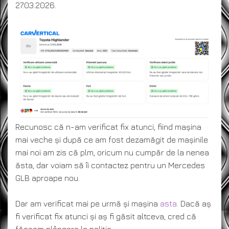
27.03.2026.
Recunosc că n-am verificat fix atunci, fiind mașina
mai veche și după ce am fost dezamăgit de mașinile
mai noi am zis că plm, oricum nu cumpăr de la nenea
ăsta, dar voiam să îi contactez pentru un Mercedes
GLB aproape nou.
Dar am verificat mai pe urmă și mașina
asta
. Dacă aș
fi verificat fix atunci și aș fi găsit altceva, cred că
făceam plângere la poliție.