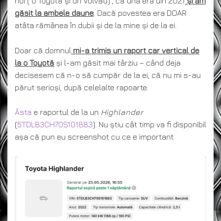
noi ( o Toyotă și un Volvău) , că una era din 2021
și am
găsit la ambele daune
. Dacă povestea era DOAR
atâta rămânea în dubii și de la mine și de la ei.
Doar că domnul
mi-a trimis un raport car vertical de
la o Toyotă
și l-am găsit mai târziu – când deja
decisesem că n-o să cumpăr de la ei, că nu mi s-au
părut serioși, după celelalte rapoarte.
Ăsta
e raportul de la un
Highlander
(
5TDLB3CH70S101883
). Nu știu cât timp va fi disponibil
așa că pun eu screenshot cu ce e important