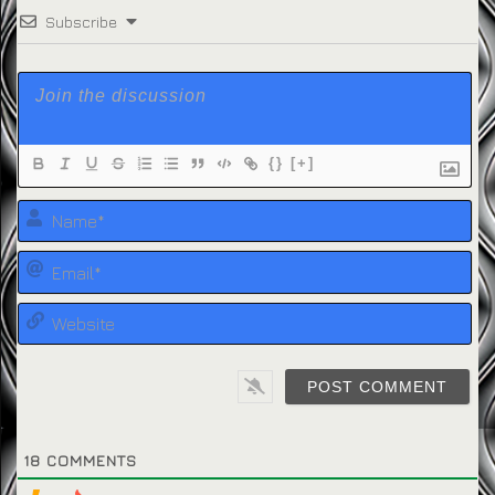
Subscribe
{}
[+]
Na
Em
We
18
COMMENTS