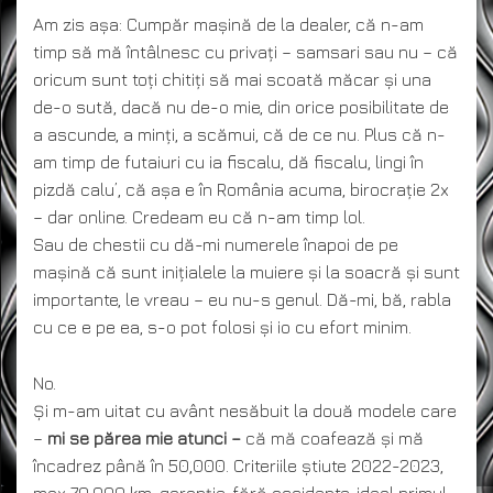
Am zis așa: Cumpăr mașină de la dealer, că n-am
timp să mă întâlnesc cu privați – samsari sau nu – că
oricum sunt toți chitiți să mai scoată măcar și una
de-o sută, dacă nu de-o mie, din orice posibilitate de
a ascunde, a minți, a scămui, că de ce nu. Plus că n-
am timp de futaiuri cu ia fiscalu, dă fiscalu, lingi în
pizdă calu’, că așa e în România acuma, birocrație 2x
– dar online. Credeam eu că n-am timp lol.
Sau de chestii cu dă-mi numerele înapoi de pe
mașină că sunt inițialele la muiere și la soacră și sunt
importante, le vreau – eu nu-s genul. Dă-mi, bă, rabla
cu ce e pe ea, s-o pot folosi și io cu efort minim.
No.
Și m-am uitat cu avânt nesăbuit la două modele care
–
mi se părea mie atunci –
că mă coafează și mă
încadrez până în 50,000. Criteriile știute 2022-2023,
max 70,000 km, garanție, fără accidente, ideal primul