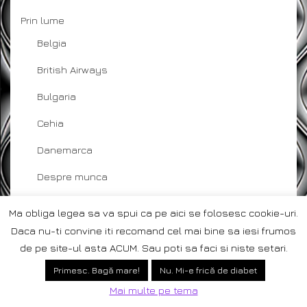
Prin lume
Belgia
British Airways
Bulgaria
Cehia
Danemarca
Despre munca
Europcar
Ma obliga legea sa va spui ca pe aici se folosesc cookie-uri.
Franta
Daca nu-ti convine iti recomand cel mai bine sa iesi frumos
de pe site-ul asta ACUM. Sau poti sa faci si niste setari.
Paris
18
Primesc. Bagă mare!
Nu. Mi-e frică de diabet
hoteluri
Mai multe pe tema
InMyDreams