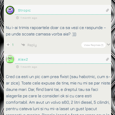
Stropic
1 month ago
Nu i-ai trimis rapoartele doar ca sa vezi ce raspunde –
pe unde scoate camasa vorba aia? :)))
1
Reply
View Replies
(1)
Alex2
1 month ago
Cred ca esti un pic cam prea fixist (sau habotnic, cum s-
ar zice). Toate cele expuse de tine, mie nu mi se par niste
daune mari. Dar, fiind banii tai, e dreptul tau sa faci
alegerile pe care le consideri ok si cu care esti
comfortabil. Am avut un volvo s60, 2 litri diesel, 5 cilindri,
pentru cateva luni si nu mi-a lasat un gust lpacut