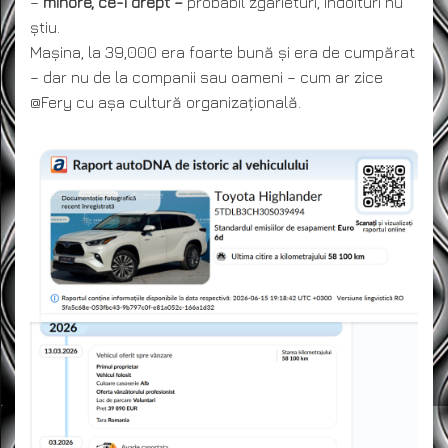
–
minore, ce-i drept –
probabil zgârieturi, îndoituri nu
știu.
Mașina, la 39,000 era foarte bună și era de cumpărat
– dar nu de la companii sau oameni – cum ar zice
@Fery cu așa cultură organizațională.