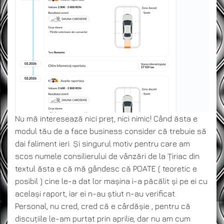
Nu mă interesează nici preț, nici nimic! Când ăsta e
modul tău de a face business consider că trebuie să
dai faliment ieri. Și singurul motiv pentru care am
scos numele consilierului de vânzări de la Țiriac din
textul ăsta e că mă gândesc că POATE ( teoretic e
posibil ) cine le-a dat lor mașina i-a păcălit și pe ei cu
același raport, iar ei n-au știut n-au verificat.
Personal, nu cred, cred că e cârdășie , pentru că
discuțiile le-am purtat prin aprilie, dar nu am cum