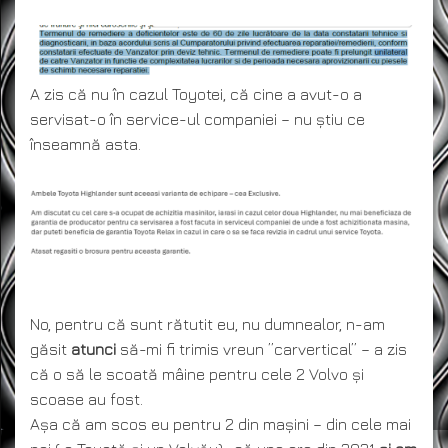
A zis că nu în cazul Toyotei, că cine a avut-o a
servisat-o în service-ul companiei – nu știu ce
înseamnă asta.
No, pentru că sunt rătutit eu, nu dumnealor, n-am
găsit
atunci
să-mi fi trimis vreun ”carvertical” – a zis
că o să le scoată mâine pentru cele 2 Volvo și
scoase au fost.
Așa că am scos eu pentru 2 din mașini – din cele mai