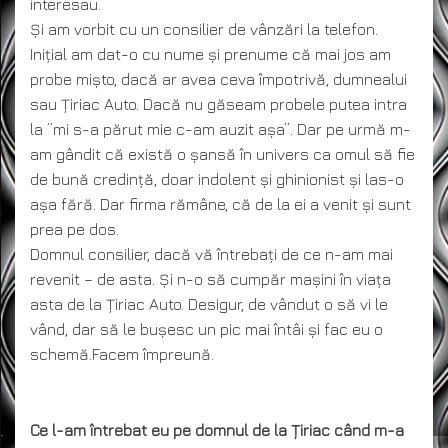
interesau.
Și am vorbit cu un consilier de vânzări la telefon.
Inițial am dat-o cu nume și prenume că mai jos am
probe mișto, dacă ar avea ceva împotrivă, dumnealui
sau Țiriac Auto. Dacă nu găseam probele putea intra
la ”mi s-a părut mie c-am auzit așa”. Dar pe urmă m-
am gândit că există o șansă în univers ca omul să fie
de bună credință, doar indolent și ghinionist și las-o
așa fără. Dar firma rămâne, că de la ei a venit și sunt
prea pe dos.
Domnul consilier, dacă vă întrebați de ce n-am mai
revenit – de asta. Și n-o să cumpăr mașini în viața
asta de la Țiriac Auto. Desigur, de vândut o să vi le
vând, dar să le bușesc un pic mai întâi și fac eu o
schemă.Facem împreună.
Ce l-am întrebat eu pe domnul de la Țiriac când m-a