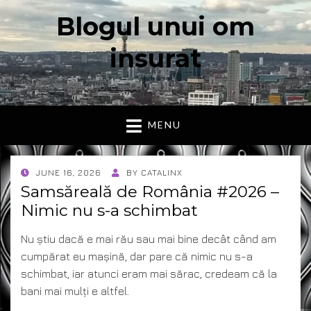
Blogul unui om
insurat
Aici vorbesc io, cu cuvintele mele. Declaratie….
MENU
POSTED
JUNE 16, 2026
BY
CATALINX
ON
Samsăreală de România #2026 –
Nimic nu s-a schimbat
Nu știu dacă e mai rău sau mai bine decât când am
cumpărat eu mașină, dar pare că nimic nu s-a
schimbat, iar atunci eram mai sărac, credeam că la
bani mai mulți e altfel.