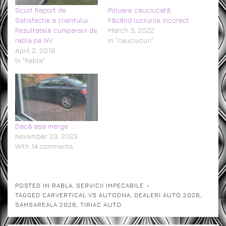
Scurt Raport de
Poluare cauciucată.
Satisfactie a clientului :
Făcând lucrurile incorect
Rezultatele cumpararii de
March 3, 2022
rabla pe NV
In "cauciucuri"
April 2, 2019
In "Rabla"
Dacă așa merge …
November 23, 2023
With 14 comments
POSTED IN
RABLA
,
SERVICII IMPECABILE
TAGGED
CARVERTICAL VS AUTODNA
,
DEALERI AUTO 2026
,
SAMSAREALA 2026
,
TIRIAC AUTO