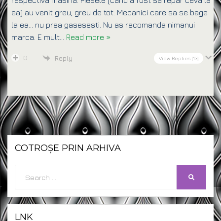
respectiva masina. Piesele (cand a fost sa repar ceva la
ea) au venit greu, greu de tot. Mecanici care sa se bage
la ea… nu prea gasesesti. Nu as recomanda nimanui
marca. E mult
…
Read more »
0
Reply
View Replies
(13)
COTROȘE PRIN ARHIVA
Search
SEARCH
for:
LNK