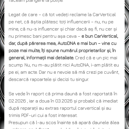
Legat de care – că tot vedeți reclame la CarVertical
pe net, că ăștia plătesc toți influencerii – nu, nu pe
mine, că nu-s influencer și chiar dacă aș fi, nu cer și
nu primesc bani pentru așa ceva –
e bun CarVertical,
dar, după părerea mea, AutoDNA e mai bun – vine cu
poze mai multe, îți spune numărul proprietarilor și, în
general, informații mai detaliate.
Cred că e un pic mai
scump. Nu, nu m-au plătit nici AutoDNA, i-am plătit eu
pe ei, am acte. Dar nu e nevoie să mă crezi pe cuvânt,
descarcă rapoartele și decizi tu singur.
Se vede în raport că prima daună a fost raportată în
02.2026 , iar a doua în 03.2026 și probabil că imediat
după reparații au extras raportul carvertical și au
trimis PDF-uri cui a fost interesat.
Presupun că l-au scos înainte să apară daunele ălea