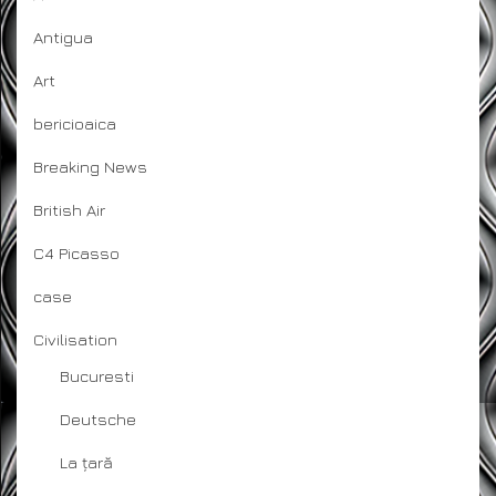
Antigua
Art
bericioaica
Breaking News
British Air
C4 Picasso
case
Civilisation
Bucuresti
Deutsche
La țară