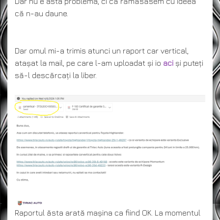
Dar nu e asta problema, ci că rămăsăsem cu ideea
că n-au daune.
Dar omul mi-a trimis atunci un raport car vertical,
atașat la mail, pe care l-am uploadat și io
aci
și puteți
să-l descărcați la liber.
Raportul ăsta arată mașina ca fiind OK. La momentul