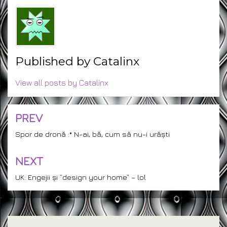
Published by
Catalinx
View all posts by Catalinx
PREV
Post
navigation
Spor de dronă :* N-ai, bă, cum să nu-i urăști
NEXT
UK: Engejii și ”design your home” – lol