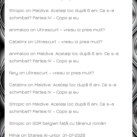
Stropic
on
Maldive: Același loc după 6 ani. Ce s-a
schimbat? Partea IV – Copiii și eu
animaloo
on
Ultrascurt – vreau io prea mult?
Catalinx
on
Ultrascurt – vreau io prea mult?
animaloo
on
Maldive: Același loc după 6 ani. Ce s-a
schimbat? Partea IV – Copiii și eu
Fery
on
Ultrascurt – vreau io prea mult?
Catalinx
on
Maldive: Același loc după 6 ani. Ce s-a
schimbat? Partea IV – Copiii și eu
Stropic
on
Maldive: Același loc după 6 ani. Ce s-a
schimbat? Partea IV – Copiii și eu
Stropic
on
SGR belgian față cu țăranul român
Mihai
on
Starea AI-urilor: 31-07-2026