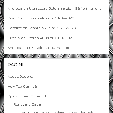
Andreea
on
Ultrascurt: Bolojan a zis – Să fie întuneric
Cristi N
on
Starea AI-urilor: 31-07-2026
Catalinx
on
Starea AI-urilor: 31-07-2026
Cristi N
on
Starea AI-urilor: 31-07-2026
Andreea
on
UK: Solent Southampton
PAGINI
About/Despre…
How To:/ Cum să:
Operatiunea Monstrul
Renovare Casa
Centrala termica. Incalzire prin pardoseala -