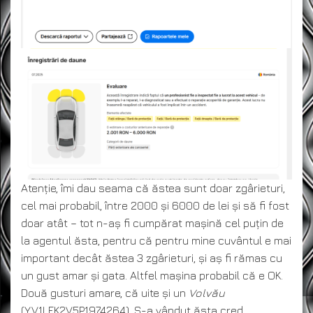
Atenție, îmi dau seama că ăstea sunt doar zgârieturi,
cel mai probabil, între 2000 și 6000 de lei și să fi fost
doar atât – tot n-aș fi cumpărat mașină cel puțin de
la agentul ăsta, pentru că pentru mine cuvântul e mai
important decât ăstea 3 zgârieturi, și aș fi rămas cu
un gust amar și gata. Altfel mașina probabil că e OK.
Două gusturi amare, că uite și un
Volvău
(YV1LFK2V5P1974264). S-a vândut ăsta cred.