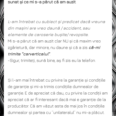
sunat și ce mi s-a părut că am auzit
.
L-am întrebat cu subiect și predicat dacă vreuna
din mașini are vreo daună / accident, sau
elemente de caroserie bușite/ revopsite.
Mi s-a părut că am auzit clar NU și că maxim vreo
zgârietură, dar minore, nu daune și că a zis
că-mi
trimite ”carverticalul”
.
-Sigur, trimiteți, sună bine, aș fi zis eu la telefon.
Și l-am mai întrebat cu privire la garanție și condițiile
de garanție și mi-a trimis condițiile dumnealor de
garanție. E de apreciat că dau, cu privire la condiții am
apreciat că ar fi interesant dacă mai e garanție de la
producător. Că am văzut asta de mai jos în condițiile
dumnealor și partea cu ”unilateralul” nu mi-a plăcut.