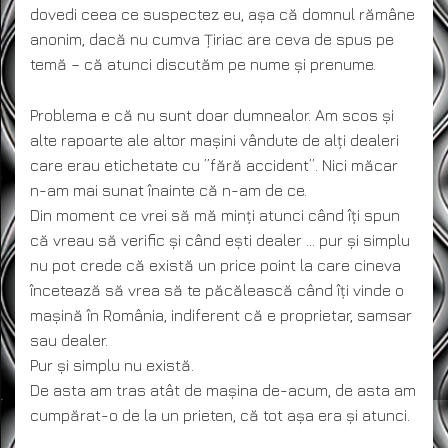
dovedi ceea ce suspectez eu, așa că domnul rămâne
anonim, dacă nu cumva Țiriac are ceva de spus pe
temă – că atunci discutăm pe nume și prenume.
Problema e că nu sunt doar dumnealor. Am scos și
alte rapoarte ale altor mașini vândute de alți dealeri
care erau etichetate cu ”fără accident”. Nici măcar
n-am mai sunat înainte că n-am de ce.
Din moment ce vrei să mă minți atunci când îți spun
că vreau să verific și când ești dealer … pur și simplu
nu pot crede că există un price point la care cineva
încetează să vrea să te păcălească când îți vinde o
mașină în România, indiferent că e proprietar, samsar
sau dealer.
Pur și simplu nu există.
De asta am tras atât de mașina de-acum, de asta am
cumpărat-o de la un prieten, că tot așa era și atunci.