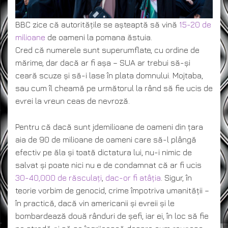
BBC zice că autoritățile se așteaptă să vină
15-20 de
milioane
de oameni la pomana ăstuia.
Cred că numerele sunt superumflate, cu ordine de
mărime, dar dacă ar fi așa – SUA ar trebui să-și
ceară scuze și să-i lase în plata domnului. Mojtaba,
sau cum îl cheamă pe următorul la rând să fie ucis de
evrei la vreun ceas de nevroză.
Pentru că dacă sunt jdemilioane de oameni din țara
aia de 90 de milioane de oameni care să-l plângă
efectiv pe ăla și toată dictatura lui, nu-i nimic de
salvat și poate nici nu e de condamnat că ar fi ucis
30-40,000 de răsculați
,
dac-or fi atâția
. Sigur, în
teorie vorbim de genocid, crime împotriva umanității –
în practică, dacă vin americanii și evreii și le
bombardează două rânduri de șefi, iar ei, în loc să fie