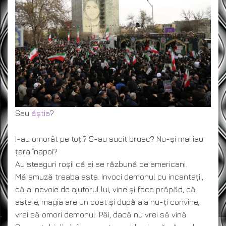
Sau
ăștia
?
I-au omorât pe toți? S-au sucit brusc? Nu-și mai iau
țara înapoi?
Au steaguri roșii că ei se răzbună pe americani.
Mă amuză treaba asta. Invoci demonul cu incantații,
că ai nevoie de ajutorul lui, vine și face prăpăd, că
asta e, magia are un cost și după aia nu-ți convine,
vrei să omori demonul. Păi, dacă nu vrei să vină