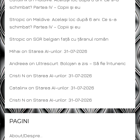
schimbat? Partea IV – Copiii și eu
Stropic
on
Maldive: Același loc după 6 ani. Ce s-a
schimbat? Partea IV – Copiii și eu
Stropic
on
SGR belgian față cu țăranul român
Mihai
on
Starea AI-urilor: 31-07-2026
Andreea
on
Ultrascurt: Bolojan a zis – Să fie întuneric
Cristi N
on
Starea AI-urilor: 31-07-2026
Catalinx
on
Starea AI-urilor: 31-07-2026
Cristi N
on
Starea AI-urilor: 31-07-2026
PAGINI
About/Despre…