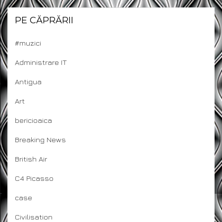
PE CĂPRĂRII
#muzici
Administrare IT
Antigua
Art
bericioaica
Breaking News
British Air
C4 Picasso
case
Civilisation