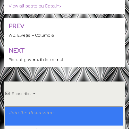
View all posts by Catalinx
PREV
Post
navigation
WC: Elveția – Columbia
NEXT
Pierdut guvern, îl declar nul
Subscribe