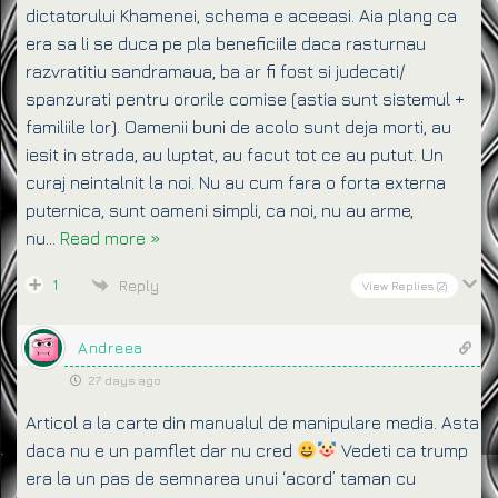
dictatorului Khamenei, schema e aceeasi. Aia plang ca
era sa li se duca pe pla beneficiile daca rasturnau
razvratitiu sandramaua, ba ar fi fost si judecati/
spanzurati pentru ororile comise (astia sunt sistemul +
familiile lor). Oamenii buni de acolo sunt deja morti, au
iesit in strada, au luptat, au facut tot ce au putut. Un
curaj neintalnit la noi. Nu au cum fara o forta externa
puternica, sunt oameni simpli, ca noi, nu au arme,
nu
…
Read more »
1
Reply
View Replies
(2)
Andreea
27 days ago
Articol a la carte din manualul de manipulare media. Asta
daca nu e un pamflet dar nu cred
Vedeti ca trump
era la un pas de semnarea unui ‘acord’ taman cu