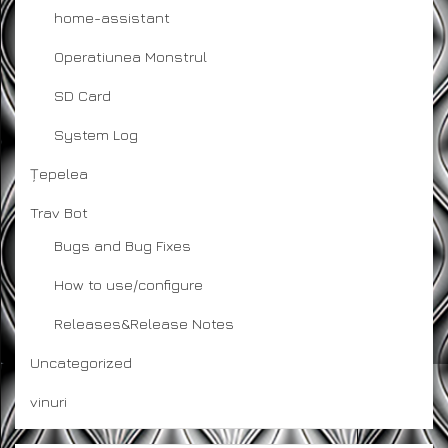
home-assistant
Operatiunea Monstrul
SD Card
System Log
Țepelea
Trav Bot
Bugs and Bug Fixes
How to use/configure
Releases&Release Notes
Uncategorized
vinuri