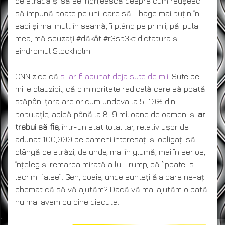
pe stradă și să se îngrijească despre cum reușesc
să impună poate pe unii care să-i bage mai puțin în
saci și mai mult în seamă, îi plâng pe primii, păi pula
mea, mă scuzați #dăkât #r3sp3kt dictatura și
sindromul Stockholm.
CNN zice că
s-ar fi adunat deja sute de mii
. Sute de
mii e plauzibil, că o minoritate radicală care să poată
stăpâni țara are oricum undeva la 5-10% din
populație, adică până la 8-9 milioane de oameni și
ar
trebui să fie,
într-un stat totalitar, relativ ușor de
adunat 100,000 de oameni interesați și obligați să
plângă pe străzi, de unde, mai în glumă, mai în serios,
înțeleg și remarca mirată a lui Trump, că ”poate-s
lacrimi false”. Gen, coaie, unde sunteți ăia care ne-ați
chemat că să vă ajutăm? Dacă vă mai ajutăm o dată
nu mai avem cu cine discuta.