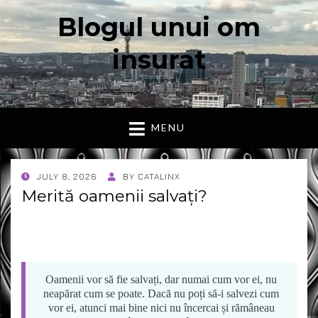
Blogul unui om
insurat
Aici vorbesc io, cu cuvintele mele. Declaratie….
MENU
POSTED
JULY 8, 2026
BY
CATALINX
ON
Merită oamenii salvați?
Oamenii vor să fie salvați, dar numai cum vor ei, nu
neapărat cum se poate. Dacă nu poți să-i salvezi cum
vor ei, atunci mai bine nici nu încercai și rămâneau