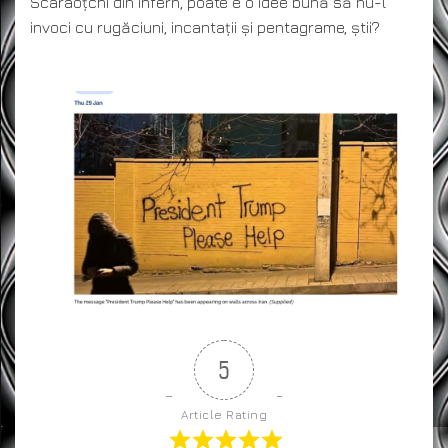
Scaraoțchi din infern, poate e o idee bună să nu-l
invoci cu rugăciuni, incantații și pentagrame, știi?
5
Article Rating