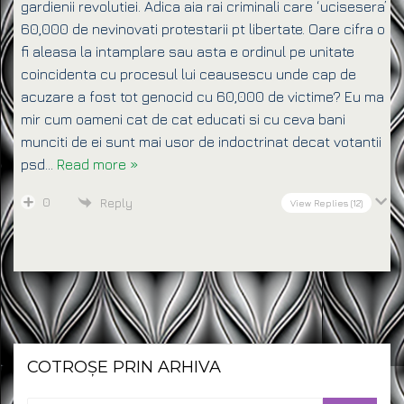
gardienii revolutiei. Adica aia rai criminali care ‘ucisesera’
60,000 de nevinovati protestarii pt libertate. Oare cifra o
fi aleasa la intamplare sau asta e ordinul pe unitate
coincidenta cu procesul lui ceausescu unde cap de
acuzare a fost tot genocid cu 60,000 de victime? Eu ma
mir cum oameni cat de cat educati si cu ceva bani
munciti de ei sunt mai usor de indoctrinat decat votantii
psd
…
Read more »
0
Reply
View Replies
(12)
COTROȘE PRIN ARHIVA