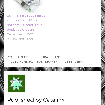
Cum mi-am dat seama că
vaccinul de COVID e
radioactiv. Secretul e în
bradul de Crăciun
December 11, 2021
In "Law and Order"
POSTED IN
POLITICE
,
UNCATEGORIZED
TAGGED
FUNERALII IRAN
,
KHAMENI
,
PROTESTE IRAN
Published by
Catalinx