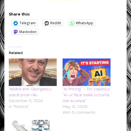
Share this:
Telegram
Reddit
WhatsApp
Mastodon
Related
Tabăra anti-Georgescu
“AI Pricing” – Din capitolul
joacă prost rău
“AI-ul face toate lucrurile
December 5, 2024
mai scumpe”
In "Politice"
May 12, 2026
With 5 comments