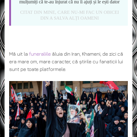
mulțumiți că te-au înjurat că nu îi ajuți și le ești dator
CITAT DIN MINE, CARE NU-MI FAC UN OBICEI
DIN A SALVA ALȚI OAMENI
Mă uit la
funeraliile
ăluia din Iran, Khameni, de zici că
era mare om, mare caracter, că știrile cu fanaticii lui
sunt pe toate platformele.