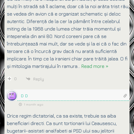
mulți în stradă să îl aclame, doar că la noi arăta trist rău,
se vedea din avion că e organizat schematic și deloc
autentic. Diferență de la cer la pământ între celebrul
miting de la 1968 unde lumea chiar trăia momentul și
intepenela din anii 80. Nord coreeni pare că se
întrebuințează mai mult, dar se vede și la ei că o fac din
teroare că o încurcă grav dacă nu arată suficientă
implicare. În timp ce la iranieni chiar pare trăită jalea. O fi
și mitologia martirajului în ramura
…
Read more »
0
Reply
D D
1 month ago
Orice regim dictatorial, ca sa existe, trebuie sa aiba
beneficiari directi. Ca sunt tortionarii lui Ceausescu,
bugetarii-asistati analfabeti ai PSD ului sau jelitorii