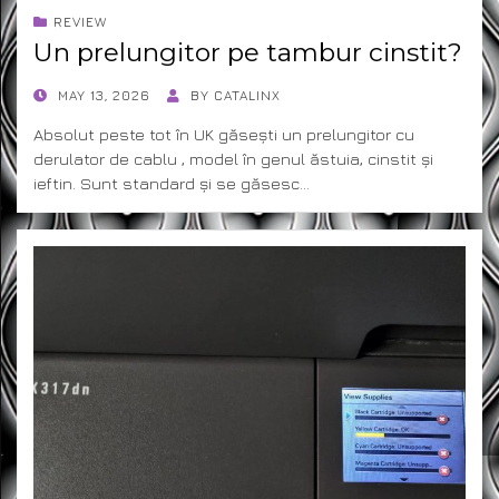
REVIEW
Un prelungitor pe tambur cinstit?
POSTED
MAY 13, 2026
BY
CATALINX
ON
Absolut peste tot în UK găsești un prelungitor cu
derulator de cablu , model în genul ăstuia, cinstit și
ieftin. Sunt standard și se găsesc…