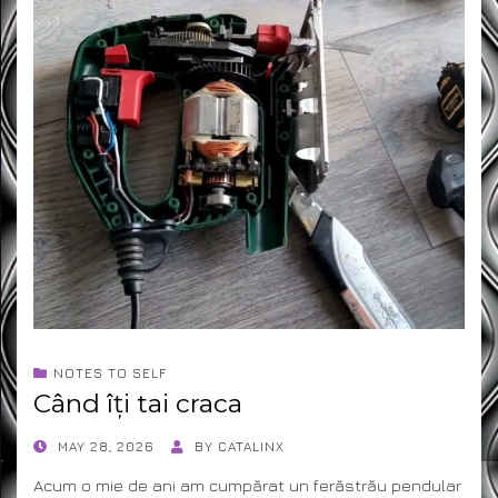
NOTES TO SELF
Când îți tai craca
POSTED
MAY 28, 2026
BY
CATALINX
ON
Acum o mie de ani am cumpărat un ferăstrău pendular