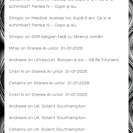
schimbat? Partea IV – Copiii și eu
Stropic
on
Maldive: Același loc după 6 ani. Ce s-a
schimbat? Partea IV – Copiii și eu
Stropic
on
SGR belgian față cu țăranul român
Mihai
on
Starea AI-urilor: 31-07-2026
Andreea
on
Ultrascurt: Bolojan a zis – Să fie întuneric
Cristi N
on
Starea AI-urilor: 31-07-2026
Catalinx
on
Starea AI-urilor: 31-07-2026
Cristi N
on
Starea AI-urilor: 31-07-2026
Andreea
on
UK: Solent Southampton
Andreea
on
UK: Solent Southampton
Catalinx
on
UK: Solent Southampton