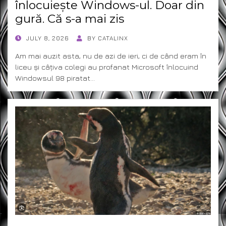
înlocuiește Windows-ul. Doar din
gură. Că s-a mai zis
POSTED
JULY 8, 2026
BY
CATALINX
ON
Am mai auzit asta, nu de azi de ieri, ci de când eram în
liceu și câțiva colegi au profanat Microsoft înlocuind
Windowsul 98 piratat…