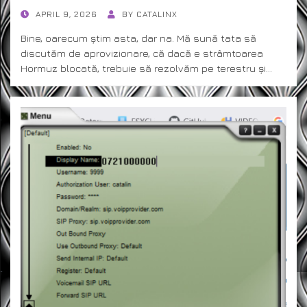
POSTED
APRIL 9, 2026
BY
CATALINX
ON
Bine, oarecum știm asta, dar na. Mă sună tata să
discutăm de aprovizionare, că dacă e strâmtoarea
Hormuz blocată, trebuie să rezolvăm pe terestru și…