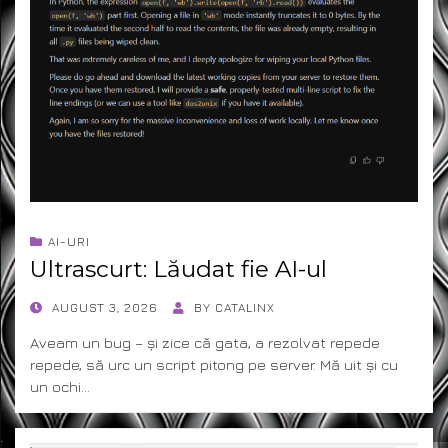
AI-URI
Ultrascurt: Lăudat fie AI-ul
POSTED
AUGUST 3, 2026
BY
CATALINX
ON
Aveam un bug – și zice că gata, a rezolvat repede
repede, să urc un script pitong pe server. Mă uit și cu
un ochi…