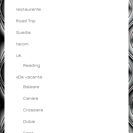
restaurante
Road Trip
Suedia
tarom
UK
Reading
xDe vacanta
Baleare
Canare
Croaziera
Dubai
Egipt