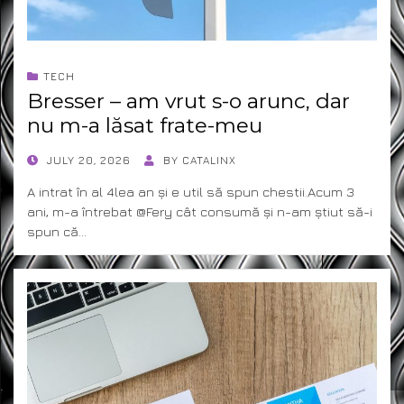
TECH
Bresser – am vrut s-o arunc, dar
nu m-a lăsat frate-meu
POSTED
JULY 20, 2026
BY
CATALINX
ON
A intrat în al 4lea an și e util să spun chestii.Acum 3
ani, m-a întrebat @Fery cât consumă și n-am știut să-i
spun că…