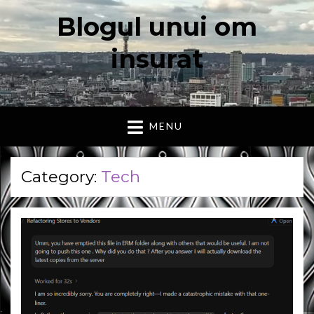
Blogul unui om
insurat
Aici vorbesc io, cu cuvintele mele. Declaratie….
MENU
Category:
Tech