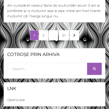
ON
Am cumpărat ceasul ăsta de scufundări acum 3 ani și
jumătate și-s mulțumit așa și așa. Inițial am fost foarte
mulțumit că ”merge singur, nu…
Posts
PAGE
PAGE
PAGE
NEXT
1
2
…
21
pagination
PAGE
COTROȘE PRIN ARHIVA
Search
SEARCH
for:
LNK
Opencube