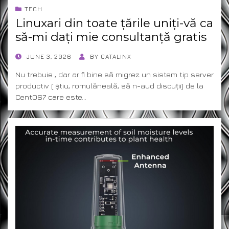
TECH
Linuxari din toate țările uniți-vă ca
să-mi dați mie consultanță gratis
POSTED
JUNE 3, 2026
BY
CATALINX
ON
Nu trebuie , dar ar fi bine să migrez un sistem tip server
productiv ( știu, romulăneală, să n-aud discuții) de la
CentOS7 care este…