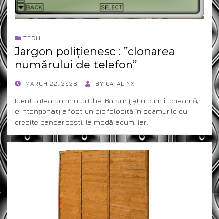
TECH
Jargon polițienesc : ”clonarea
numărului de telefon”
POSTED
MARCH 22, 2026
BY
CATALINX
ON
Identitatea domnului Ghe. Balaur ( știu cum îl cheamă,
e intenționat) a fost un pic folosită în scamurile cu
credite bancaricești, la modă acum, iar…