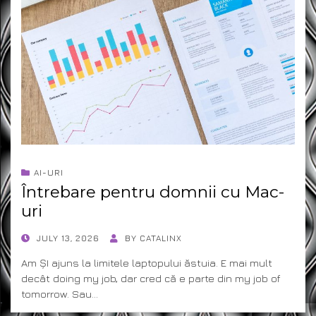
AI-URI
Întrebare pentru domnii cu Mac-
uri
POSTED
JULY 13, 2026
BY
CATALINX
ON
Am ȘI ajuns la limitele laptopului ăstuia. E mai mult
decât doing my job, dar cred că e parte din my job of
tomorrow. Sau…