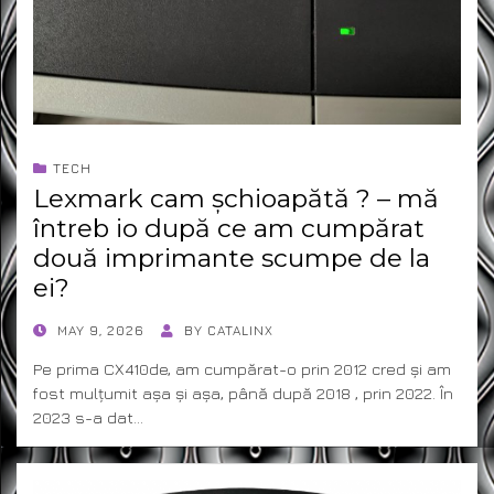
TECH
Lexmark cam șchioapătă ? – mă
întreb io după ce am cumpărat
două imprimante scumpe de la
ei?
POSTED
MAY 9, 2026
BY
CATALINX
ON
Pe prima CX410de, am cumpărat-o prin 2012 cred și am
fost mulțumit așa și așa, până după 2018 , prin 2022. În
2023 s-a dat…