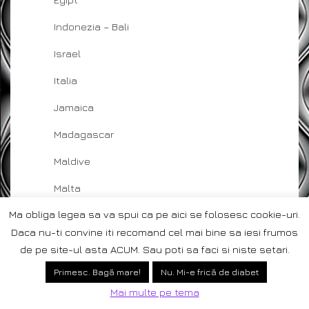
Indonezia – Bali
Israel
Italia
Jamaica
Madagascar
Maldive
Malta
Ma obliga legea sa va spui ca pe aici se folosesc cookie-uri.
Mauritius
Daca nu-ti convine iti recomand cel mai bine sa iesi frumos
Reunion
de pe site-ul asta ACUM. Sau poti sa faci si niste setari.
Romania
Primesc. Bagă mare!
Nu. Mi-e frică de diabet
Mai multe pe tema
Seychelles