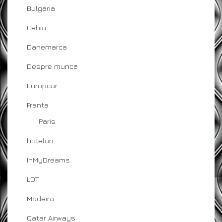
Bulgaria
Cehia
Danemarca
Despre munca
Europcar
Franta
Paris
hoteluri
InMyDreams
LOT
Madeira
Qatar Airways