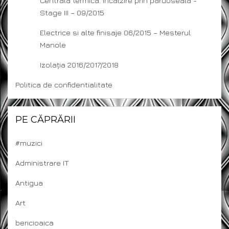
Centrala termica. Incalzire prin pardoseala -
Stage III – 09/2015
Electrice si alte finisaje 06/2015 – Mesterul
Manole
Izolația 2016/2017/2018
Politica de confidentialitate
PE CĂPRĂRII
#muzici
Administrare IT
Antigua
Art
bericioaica