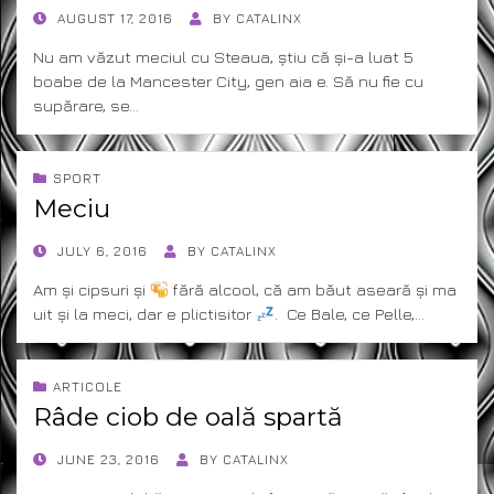
POSTED
AUGUST 17, 2016
BY
CATALINX
ON
Nu am văzut meciul cu Steaua, știu că și-a luat 5
boabe de la Mancester City, gen aia e. Să nu fie cu
supărare, se…
SPORT
Meciu
POSTED
JULY 6, 2016
BY
CATALINX
ON
Am și cipsuri și
fără alcool, că am băut aseară și ma
uit și la meci, dar e plictisitor
. Ce Bale, ce Pelle,…
ARTICOLE
Râde ciob de oală spartă
POSTED
JUNE 23, 2016
BY
CATALINX
ON