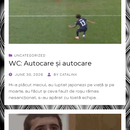
UNCATEGORIZED
WC: Autocare și autocare
POSTED
JUNE 30, 2026
BY
CATALINX
ON
Mi-a plăcut meciul, au luptat japonezii pe viață și pe
moarte, au făcut și ceva fault de roșu rămas
nesancționat, s-au apărat cu toată echipa…