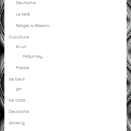
Deutsche
La țară
Religie si Biserici
Cucultura
AI-uri
Midjurney
Poezie
de baut
gin
De criza…
Deutsche
drinking