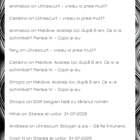
animaloo
on
Ultrascurt – vreau io prea mult?
Catalinx
on
Ultrascurt – vreau io prea mult?
animaloo
on
Maldive: Același loc după 6 ani. Ce s-a
schimbat? Partea IV – Copiii și eu
Fery
on
Ultrascurt – vreau io prea mult?
Catalinx
on
Maldive: Același loc după 6 ani. Ce s-a
schimbat? Partea IV – Copiii și eu
Stropic
on
Maldive: Același loc după 6 ani. Ce s-a
schimbat? Partea IV – Copiii și eu
Stropic
on
SGR belgian față cu țăranul român
Mihai
on
Starea AI-urilor: 31-07-2026
Andreea
on
Ultrascurt: Bolojan a zis – Să fie întuneric
Cristi N
on
Starea AI-urilor: 31-07-2026