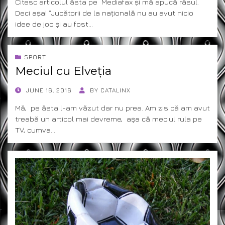
Citesc articolul ăsta pe Mediafax și mă apucă râsul.
Deci așa! “Jucătorii de la națională nu au avut nicio
idee de joc și au fost…
SPORT
Meciul cu Elveția
POSTED
JUNE 16, 2016
BY
CATALINX
ON
Mă, pe ăsta l-am văzut dar nu prea. Am zis că am avut
treabă un articol mai devreme, așa că meciul rula pe
TV, cumva…