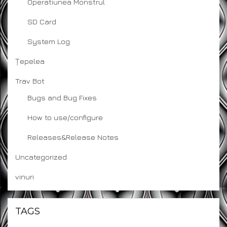
Operatiunea Monstrul
SD Card
System Log
Țepelea
Trav Bot
Bugs and Bug Fixes
How to use/configure
Releases&Release Notes
Uncategorized
vinuri
TAGS