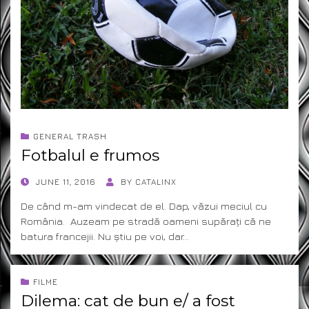
GENERAL TRASH
Fotbalul e frumos
POSTED
JUNE 11, 2016
BY
CATALINX
ON
De când m-am vindecat de el. Dap, văzui meciul cu
România. Auzeam pe stradă oameni supărați că ne
batura francejii. Nu știu pe voi, dar…
FILME
Dilema: cat de bun e/ a fost