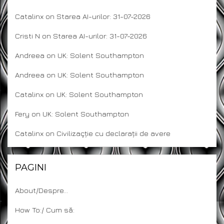
Catalinx
on
Starea AI-urilor: 31-07-2026
Cristi N
on
Starea AI-urilor: 31-07-2026
Andreea
on
UK: Solent Southampton
Andreea
on
UK: Solent Southampton
Catalinx
on
UK: Solent Southampton
Fery
on
UK: Solent Southampton
Catalinx
on
Civilizaçție cu declarații de avere
PAGINI
About/Despre…
How To:/ Cum să: