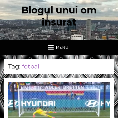
Blogul unui om
insurat
Aici vorbesc io, cu cuvintele mele. Declaratie….
MENU
Tag:
fotbal