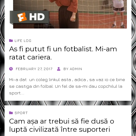
LIFE LOG
As fi putut fi un fotbalist. Mi-am
ratat cariera.
POSTED
FEBRUARY 27, 2017
BY
ADMIN
ON
Mi-a dat un coleg linkul asta , adica , sa vaz io ce bine
se castiga din folbal. Un fel de sa-mi dau copchilul la
sport.…
SPORT
Cam așa ar trebui să fie dusă o
luptă civilizată între suporteri