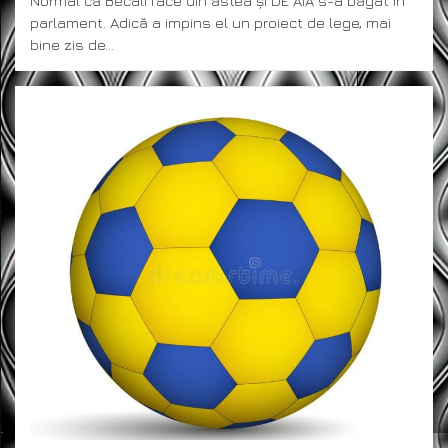
Normal că Becali face din ăstea și DE AIA s-a băgat în
parlament. Adică a impins el un proiect de lege, mai
bine zis de…