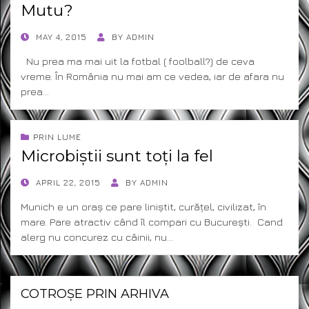
Mutu?
POSTED
MAY 4, 2015
BY
ADMIN
ON
Nu prea ma mai uit la fotbal ( foolball?) de ceva
vreme. În România nu mai am ce vedea, iar de afara nu
prea…
PRIN LUME
Microbiștii sunt toți la fel
POSTED
APRIL 22, 2015
BY
ADMIN
ON
Munich e un oraș ce pare liniștit, curățel, civilizat, în
mare. Pare atractiv când îl compari cu București. Cand
alerg nu concurez cu câinii, nu…
COTROȘE PRIN ARHIVA