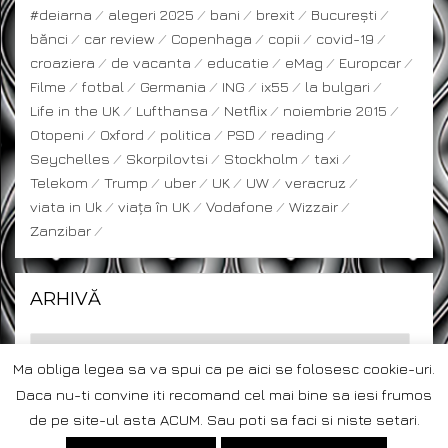
#deiarna
alegeri 2025
bani
brexit
București
bănci
car review
Copenhaga
copii
covid-19
croaziera
de vacanta
educatie
eMag
Europcar
Filme
fotbal
Germania
ING
ix55
la bulgari
Life in the UK
Lufthansa
Netflix
noiembrie 2015
Otopeni
Oxford
politica
PSD
reading
Seychelles
Skorpilovtsi
Stockholm
taxi
Telekom
Trump
uber
UK
UW
veracruz
viata in Uk
viața în UK
Vodafone
Wizzair
Zanzibar
ARHIVĂ
Ma obliga legea sa va spui ca pe aici se folosesc cookie-uri.
Daca nu-ti convine iti recomand cel mai bine sa iesi frumos
de pe site-ul asta ACUM. Sau poti sa faci si niste setari.
© Copyright 2026 –
Blogul unui om insurat