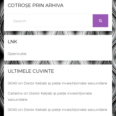
COTROȘE PRIN ARHIVA
Search
SEARCH
for:
LNK
Opencube
ULTIMELE CUVINTE
0040
on
Distor Kebab și piețe investiționale secundare
Catalinx
on
Distor Kebab și piețe investiționale
secundare
0040
on
Distor Kebab și piețe investiționale secundare