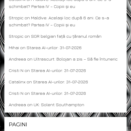
schimbat? Partea IV – Copiii și eu
Stropic
on
Maldive: Același loc după 6 ani. Ce s-a
schimbat? Partea IV – Copiii și eu
Stropic
on
SGR belgian față cu țăranul român
Mihai
on
Starea AI-urilor: 31-07-2026
Andreea
on
Ultrascurt: Bolojan a zis – Să fie întuneric
Cristi N
on
Starea AI-urilor: 31-07-2026
Catalinx
on
Starea AI-urilor: 31-07-2026
Cristi N
on
Starea AI-urilor: 31-07-2026
Andreea
on
UK: Solent Southampton
PAGINI