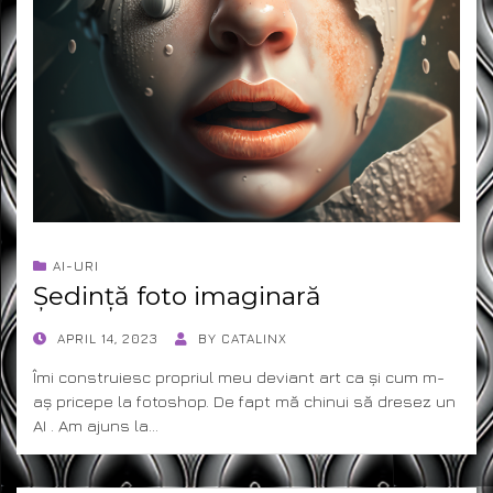
AI-URI
Ședință foto imaginară
POSTED
APRIL 14, 2023
BY
CATALINX
ON
Îmi construiesc propriul meu deviant art ca și cum m-
aș pricepe la fotoshop. De fapt mă chinui să dresez un
AI . Am ajuns la…