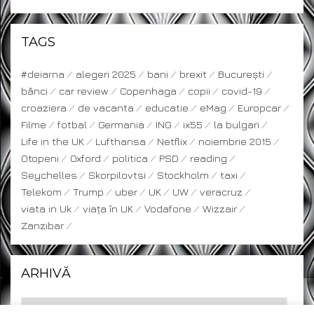
TAGS
#deiarna
alegeri 2025
bani
brexit
București
bănci
car review
Copenhaga
copii
covid-19
croaziera
de vacanta
educatie
eMag
Europcar
Filme
fotbal
Germania
ING
ix55
la bulgari
Life in the UK
Lufthansa
Netflix
noiembrie 2015
Otopeni
Oxford
politica
PSD
reading
Seychelles
Skorpilovtsi
Stockholm
taxi
Telekom
Trump
uber
UK
UW
veracruz
viata in Uk
viața în UK
Vodafone
Wizzair
Zanzibar
ARHIVĂ