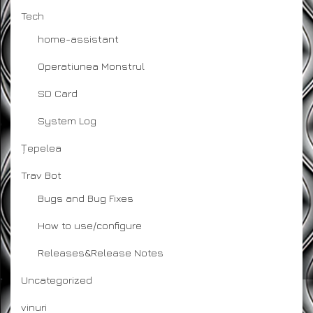
Tech
home-assistant
Operatiunea Monstrul
SD Card
System Log
Țepelea
Trav Bot
Bugs and Bug Fixes
How to use/configure
Releases&Release Notes
Uncategorized
vinuri