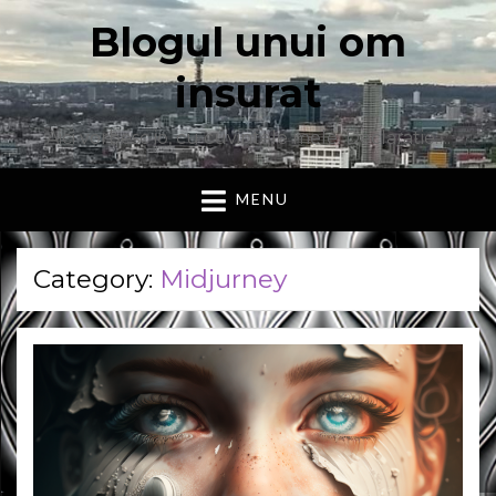
Blogul unui om
insurat
Aici vorbesc io, cu cuvintele mele. Declaratie….
MENU
Category:
Midjurney