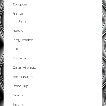
Europcar
Franta
Paris
hoteluri
InMyDreams
LOT
Madeira
Qatar Airways
restaurante
Road Trip
Suedia
tarom