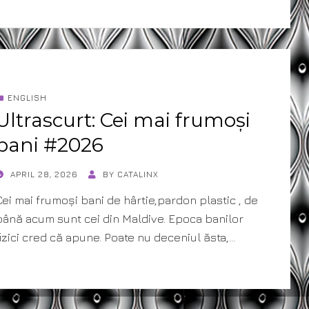
ENGLISH
Ultrascurt: Cei mai frumoși
bani #2026
POSTED
APRIL 28, 2026
BY
CATALINX
ON
Cei mai frumoși bani de hârtie,pardon plastic , de
până acum sunt cei din Maldive. Epoca banilor
fizici cred că apune. Poate nu deceniul ăsta,…