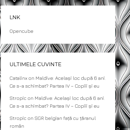
LNK
Opencube
ULTIMELE CUVINTE
Catalinx
on
Maldive: Același loc după 6 ani.
Ce s-a schimbat? Partea IV – Copiii și eu
Stropic
on
Maldive: Același loc după 6 ani.
Ce s-a schimbat? Partea IV – Copiii și eu
Stropic
on
SGR belgian față cu țăranul
român