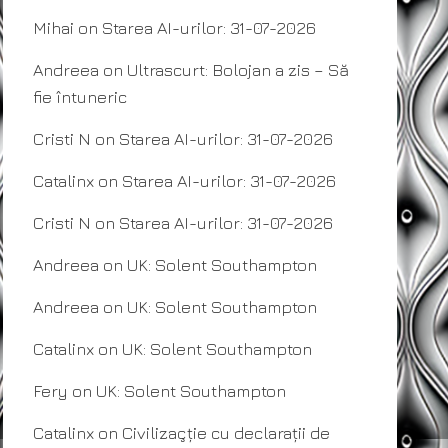
Mihai
on
Starea AI-urilor: 31-07-2026
Andreea
on
Ultrascurt: Bolojan a zis – Să
fie întuneric
Cristi N
on
Starea AI-urilor: 31-07-2026
Catalinx
on
Starea AI-urilor: 31-07-2026
Cristi N
on
Starea AI-urilor: 31-07-2026
Andreea
on
UK: Solent Southampton
Andreea
on
UK: Solent Southampton
Catalinx
on
UK: Solent Southampton
Fery
on
UK: Solent Southampton
Catalinx
on
Civilizaçție cu declarații de