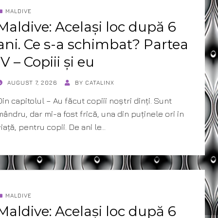
MALDIVE
Maldive: Același loc după 6
ani. Ce s-a schimbat? Partea
IV – Copiii și eu
POSTED
AUGUST 7, 2026
BY
CATALINX
ON
Din capitolul – Au făcut copiii noștri dinți. Sunt
mândru, dar mi-a fost frică, una din puținele ori in
viață, pentru copii. De ani le…
MALDIVE
Maldive: Același loc după 6