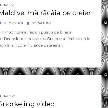
MALDIVE
Maldive: mă râcâia pe creier
POSTED
JULY 7, 2020
BY
CATALINX
ON
( în mod normal fac un pustiu de bine și
redimensionez pozele cu Snapseed înainte să le
pun în articole. Nu și de data asta,…
MALDIVE
Snorkeling video