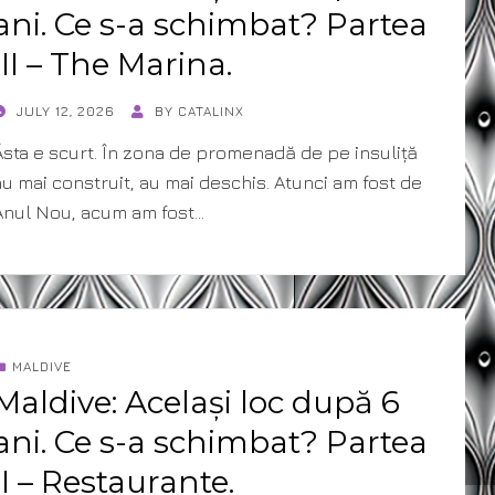
ani. Ce s-a schimbat? Partea
III – The Marina.
POSTED
JULY 12, 2026
BY
CATALINX
ON
Ăsta e scurt. În zona de promenadă de pe insuliță
au mai construit, au mai deschis. Atunci am fost de
Anul Nou, acum am fost…
MALDIVE
Maldive: Același loc după 6
ani. Ce s-a schimbat? Partea
II – Restaurante.