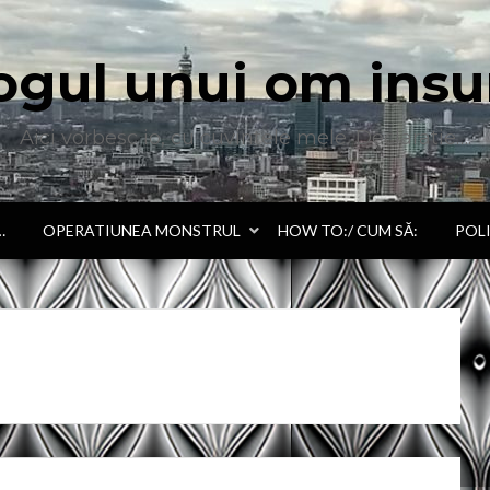
ogul unui om insu
Aici vorbesc io, cu cuvintele mele. Declaratie….
…
OPERATIUNEA MONSTRUL
HOW TO:/ CUM SĂ:
POL