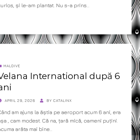
curios, și le-am plantat. Nu s-a prins…
MALDIVE
Velana International după 6
ani
POSTED
APRIL 29, 2026
BY
CATALINX
ON
Când am ajuns la ăștia pe aeroport acum 6 ani, era
așa , cam modest. Că na, țară mică, oameni puțini.
Acuma arăta mai bine…