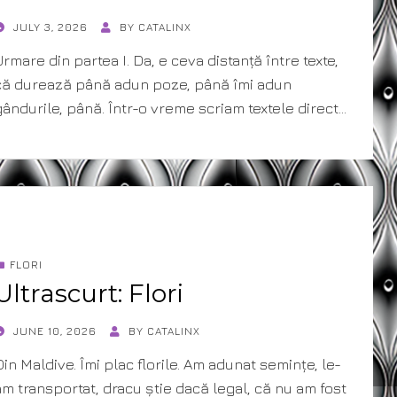
POSTED
JULY 3, 2026
BY
CATALINX
ON
Urmare din partea I. Da, e ceva distanță între texte,
că durează până adun poze, până îmi adun
gândurile, până. Într-o vreme scriam textele direct…
FLORI
Ultrascurt: Flori
POSTED
JUNE 10, 2026
BY
CATALINX
ON
Din Maldive. Îmi plac florile. Am adunat semințe, le-
am transportat, dracu știe dacă legal, că nu am fost