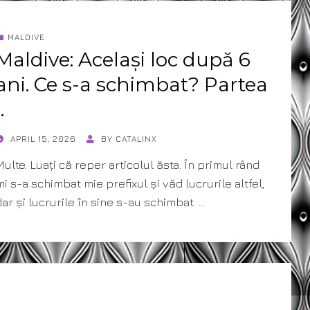
MALDIVE
Maldive: Același loc după 6
ani. Ce s-a schimbat? Partea
.
POSTED
APRIL 15, 2026
BY
CATALINX
ON
Multe. Luați că reper articolul ăsta. În primul rând
mi s-a schimbat mie prefixul și văd lucrurile altfel,
dar și lucrurile în sine s-au schimbat. …