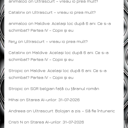
animaloo
on
Ultrascurt – vreau io prea mult?
Catalinx
on
Ultrascurt – vreau io prea mult?
animaloo
on
Maldive: Același loc după 6 ani. Ce s-a
schimbat? Partea IV – Copiii și eu
Fery
on
Ultrascurt – vreau io prea mult?
Catalinx
on
Maldive: Același loc după 6 ani. Ce s-a
schimbat? Partea IV – Copiii și eu
Stropic
on
Maldive: Același loc după 6 ani. Ce s-a
schimbat? Partea IV – Copiii și eu
Stropic
on
SGR belgian față cu țăranul român
Mihai
on
Starea AI-urilor: 31-07-2026
Andreea
on
Ultrascurt: Bolojan a zis – Să fie întuneric
Cristi N
on
Starea AI-urilor: 31-07-2026