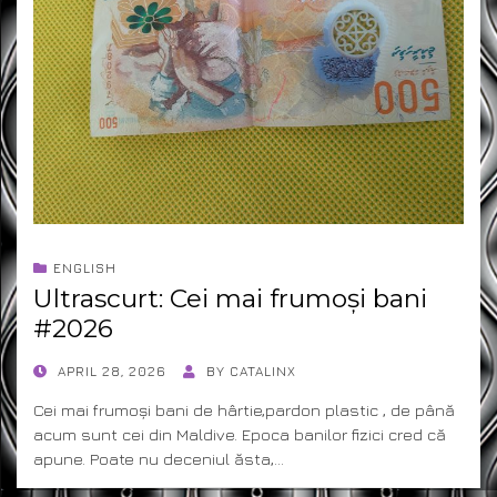
ENGLISH
Ultrascurt: Cei mai frumoși bani
#2026
POSTED
APRIL 28, 2026
BY
CATALINX
ON
Cei mai frumoși bani de hârtie,pardon plastic , de până
acum sunt cei din Maldive. Epoca banilor fizici cred că
apune. Poate nu deceniul ăsta,…