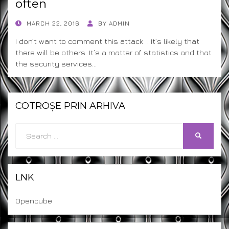
often
POSTED
MARCH 22, 2016
BY
ADMIN
ON
I don’t want to comment this attack . It’s likely that
there will be others. It’s a matter of statistics and that
the security services…
COTROȘE PRIN ARHIVA
Search
SEARCH
for:
LNK
Opencube