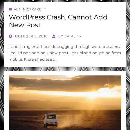
ADMINISTRARE IT
WordPress Crash. Cannot Add
New Post.
POSTED
OCTOBER 3, 2016
BY
CATALINX
ON
I spent my last hour debugging through wordpress as
I could not add any new post , or upload anything from
mobile. It crashed last…