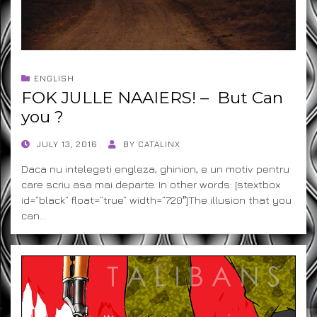
ENGLISH
FOK JULLE NAAIERS! – But Can
you ?
POSTED
JULY 13, 2016
BY
CATALINX
ON
Daca nu intelegeti engleza, ghinion, e un motiv pentru
care scriu asa mai departe. In other words: [stextbox
id=”black” float=”true” width=”720″]The illusion that you
can…