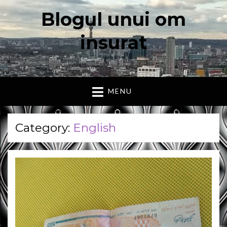
Blogul unui om
insurat
Aici vorbesc io, cu cuvintele mele. Declaratie….
MENU
Category:
English