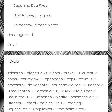
Bugs and Bug Fixes
How to use/configure
Releases&Release Notes
Uncategorized
vinuri
TAGS
#deiarna
alegeri 2025
bani
brexit
București
bănci
car review
Copenhaga
copii
covid-19
croaziera
de vacanta
educatie
eMag
Europcar
Filme
fotbal
Germania
ING
ix55
la bulgari
Life in the UK
Lufthansa
Netflix
noiembrie 2015
Otopeni
Oxford
politica
PSD
reading
Seychelles
Skorpilovtsi
Stockholm
taxi