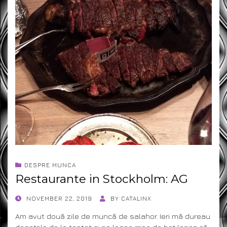
DESPRE MUNCA
Restaurante in Stockholm: AG
POSTED
NOVEMBER 22, 2019
BY
CATALINX
ON
Am avut două zile de muncă de salahor. Ieri mă dureau