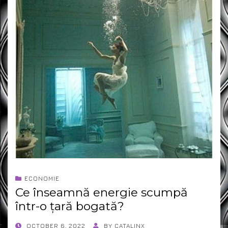
ECONOMIE
Ce înseamnă energie scumpă
într-o țară bogată?
POSTED
OCTOBER 6, 2022
BY
CATALINX