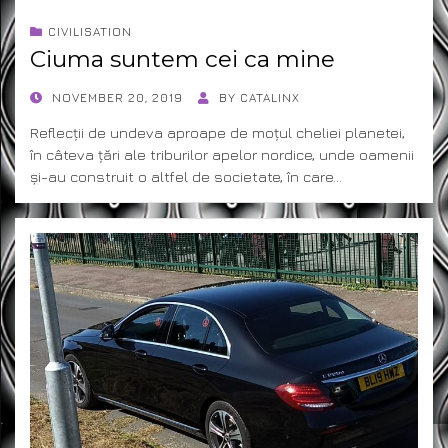
CIVILISATION
Ciuma suntem cei ca mine
POSTED
NOVEMBER 20, 2019
BY
CATALINX
ON
Reflecții de undeva aproape de moțul cheliei planetei,
în câteva țări ale triburilor apelor nordice, unde oamenii
și-au construit o altfel de societate, în care…