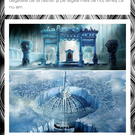
degetele de la tastat și pe legea mea de hoț leneș că
nu am…