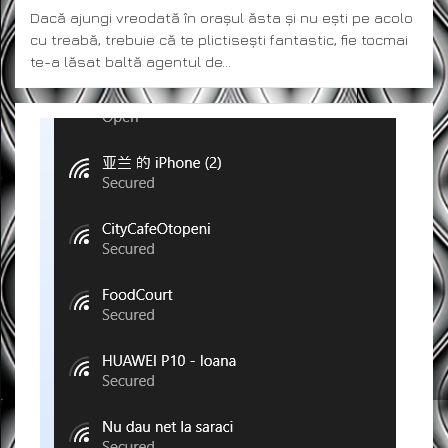
ON
Dacă ajungi vreodată în orașul ăsta și nu ești pe acolo
cu treabă, trebuie că te plictisești fantastic, fie tocmai
te-a lăsat baltă agentul de…