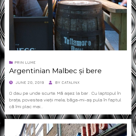
PRIN LUME
Argentinian Malbec și bere
POSTED
JUNE 20, 2019
BY
CATALINX
ON
O dau pe unde scurte. Mă așez la bar . Cu laptopul în
brațe, povestea vieții mele, băga-mi-aș pula în faptul
că îmi plac mai…