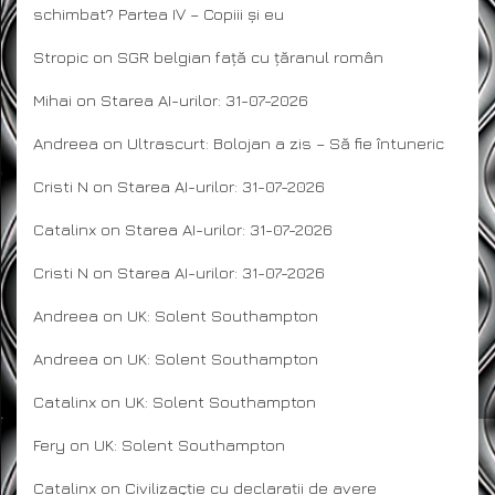
schimbat? Partea IV – Copiii și eu
Stropic
on
SGR belgian față cu țăranul român
Mihai
on
Starea AI-urilor: 31-07-2026
Andreea
on
Ultrascurt: Bolojan a zis – Să fie întuneric
Cristi N
on
Starea AI-urilor: 31-07-2026
Catalinx
on
Starea AI-urilor: 31-07-2026
Cristi N
on
Starea AI-urilor: 31-07-2026
Andreea
on
UK: Solent Southampton
Andreea
on
UK: Solent Southampton
Catalinx
on
UK: Solent Southampton
Fery
on
UK: Solent Southampton
Catalinx
on
Civilizaçție cu declarații de avere