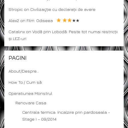
Stropic
on
Civilizaçție cu declarații de avere
Alex2
on
Film: Odiseea
★★
Catalinx
on
Vodă prin Lobodă: Peste tot numai restricții
și LEZ-uri
PAGINI
About/Despre…
How To:/ Cum să:
Operatiunea Monstrul
Renovare Casa
Centrala termica. Incalzire prin pardoseala -
Stage I – 09/2014