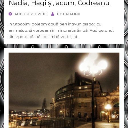
Nadia, Hagi și, acum, Codreanu.
POSTED
AUGUST 29, 2018
BY
CATALINX
ON
In Stocolm, goleam două beri într-un pisoar, cu
animaloo, și vorbeam în minunata limbă. Aud pe unul
din spate că, bă, ce limbă vorbiți și…