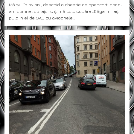
Mă sui în avion , deschid o chestie de opencart, dar n-
am semnal de-ajuns și mă culc supărat.Băga-mi-aș
pula in el de SAS cu avioanele…