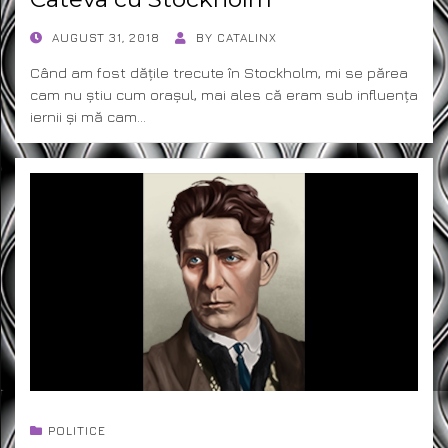
POSTED
AUGUST 31, 2018
BY
CATALINX
ON
Când am fost dățile trecute în Stockholm, mi se părea
cam nu știu cum orașul, mai ales că eram sub influența
iernii și mă cam…
POLITICE