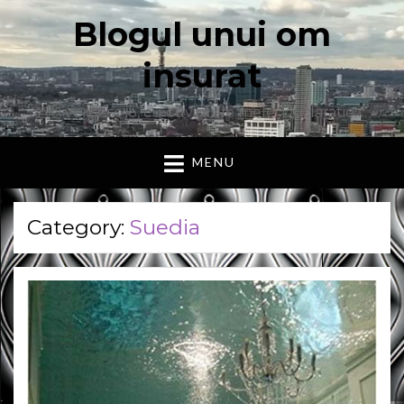
Blogul unui om
insurat
Aici vorbesc io, cu cuvintele mele. Declaratie….
MENU
Category:
Suedia