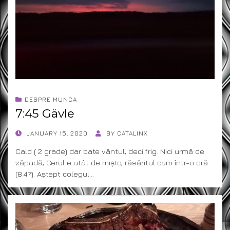
DESPRE MUNCA
7:45 Gävle
POSTED
JANUARY 15, 2020
BY
CATALINX
ON
Cald ( 2 grade) dar bate vântul, deci frig. Nici urmă de
zăpadă, Cerul e atât de mișto, răsăritul cam într-o oră
(8:47). Aștept colegul…