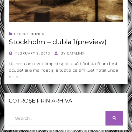
DESPRE MUNCA
Stockholm – dubla 1(preview)
POSTED
FEBRUARY 2, 2018
BY
CATALINX
ON
Nu prea am avut timp și spațiu să bântui, că am fost
ocupat și a mai fost și situația că am luat hotel unde
mi-a…
COTROȘE PRIN ARHIVA
Search
SEARCH
for: