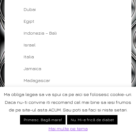
Dubai
Egipt
Indonezia – Bali
Israel
Italia
Jamaica
Madagascar
Maldive
Ma obliga legea sa va spui ca pe aici se folosesc cookie-uri.
Daca nu-ti convine iti recomand cel mai bine sa iesi frumos
Malta
de pe site-ul asta ACUM. Sau poti sa faci si niste setari.
Mauritius
Primesc. Bagă mare!
Nu. Mi-e frică de diabet
Reunion
Mai multe pe tema