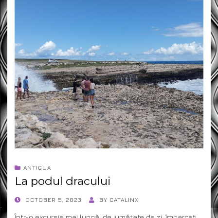
ANTIGUA
La podul dracului
POSTED
OCTOBER 5, 2023
BY
CATALINX
ON
Într-o excursie mai lungă, de jumătate de zi, îmbarcați