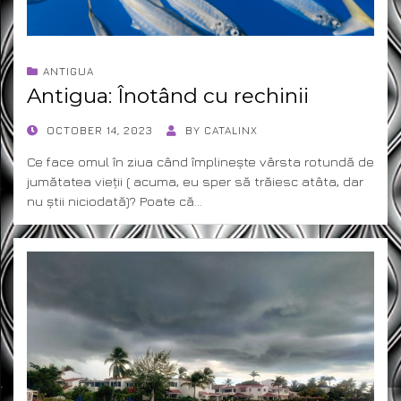
ANTIGUA
Antigua: Înotând cu rechinii
POSTED
OCTOBER 14, 2023
BY
CATALINX
ON
Ce face omul în ziua când împlinește vârsta rotundă de
jumătatea vieții ( acuma, eu sper să trăiesc atâta, dar
nu știi niciodată)? Poate că…