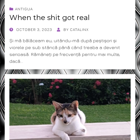
ANTIGUA
When the shit got real
POSTED
OCTOBER 3, 2023
BY
CATALINX
ON
Și mă bălăceam eu, uitându-mă după peștișori și
viorele pe sub stâncă până când treaba a devenit
serioasă. Rămâneți pe frecvență pentru mai multe,
dacă…