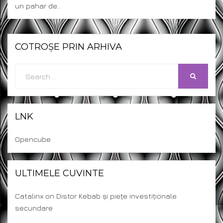
un pahar de…
COTROȘE PRIN ARHIVA
Search
SEARCH
for:
LNK
Opencube
ULTIMELE CUVINTE
Catalinx
on
Distor Kebab și piețe investiționale
secundare