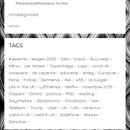
Releases&Release Notes
Uncategorized
vinuri
TAGS
#deiarna
alegeri 2025
bani
brexit
București
bănci
car review
Copenhaga
copii
covid-19
croaziera
de vacanta
educatie
eMag
Europcar
Filme
fotbal
Germania
ING
ix55
la bulgari
Life in the UK
Lufthansa
Netflix
noiembrie 2015
Otopeni
Oxford
politica
PSD
reading
Seychelles
Skorpilovtsi
Stockholm
taxi
Telekom
Trump
uber
UK
UW
veracruz
viata in Uk
viața în UK
Vodafone
Wizzair
Zanzibar