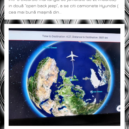
in două “open back jeep”, a se citi camionete Hyundai (
cea mai bună mașină din…