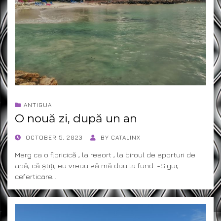
ANTIGUA
O nouă zi, după un an
POSTED
OCTOBER 5, 2023
BY
CATALINX
ON
Merg ca o floricică , la resort , la biroul de sporturi de
apă, că știți, eu vreau să mă dau la fund. -Sigur,
ceferticare…