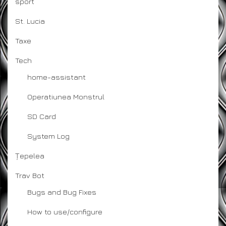
sport
St. Lucia
Taxe
Tech
home-assistant
Operatiunea Monstrul
SD Card
System Log
Țepelea
Trav Bot
Bugs and Bug Fixes
How to use/configure