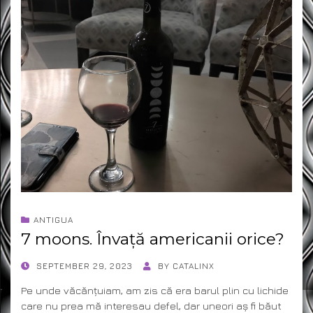
ANTIGUA
7 moons. Învață americanii orice?
POSTED
SEPTEMBER 29, 2023
BY
CATALINX
ON
Pe unde văcănțuiam, am zis că era barul plin cu lichide
care nu prea mă interesau defel, dar uneori aș fi băut