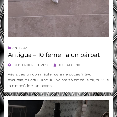
ANTIGUA
Antigua – 10 femei la un bărbat
POSTED
SEPTEMBER 30, 2023
BY
CATALINX
ON
Așa zicea un domn șofer care ne ducea într-o
excursie,la Podul Dracului. Voiam să zic că “e ok, nu vi le
ia nimeni”, într-un acces…