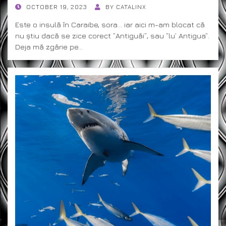
POSTED
OCTOBER 19, 2023
BY
CATALINX
ON
Este o insulă în Caraibe, sora… iar aici m-am blocat că
nu știu dacă se zice corect ”Antiguăi”, sau ”lu’ Antigua”.
Deja mă zgârie pe…