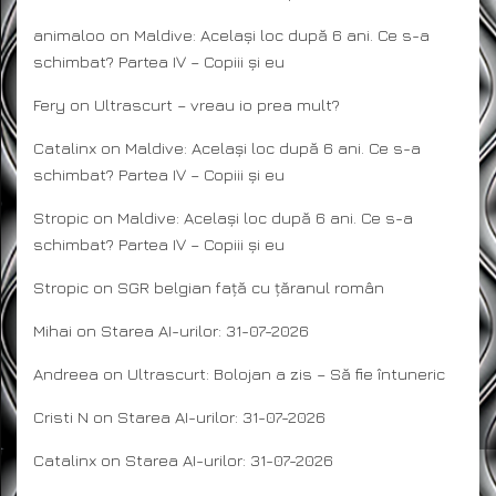
animaloo
on
Maldive: Același loc după 6 ani. Ce s-a
schimbat? Partea IV – Copiii și eu
Fery
on
Ultrascurt – vreau io prea mult?
Catalinx
on
Maldive: Același loc după 6 ani. Ce s-a
schimbat? Partea IV – Copiii și eu
Stropic
on
Maldive: Același loc după 6 ani. Ce s-a
schimbat? Partea IV – Copiii și eu
Stropic
on
SGR belgian față cu țăranul român
Mihai
on
Starea AI-urilor: 31-07-2026
Andreea
on
Ultrascurt: Bolojan a zis – Să fie întuneric
Cristi N
on
Starea AI-urilor: 31-07-2026
Catalinx
on
Starea AI-urilor: 31-07-2026