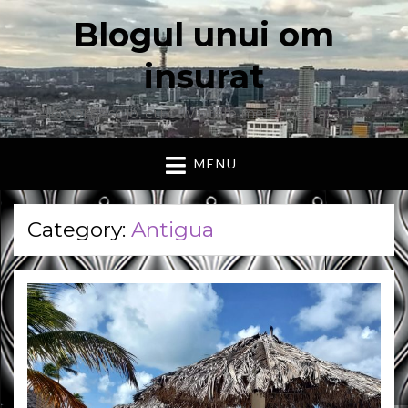
Blogul unui om
insurat
Aici vorbesc io, cu cuvintele mele. Declaratie….
MENU
Category:
Antigua