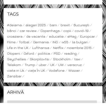
TAGS
#deiarna
alegeri 2025
bani
brexit
București
bănci
car review
Copenhaga
copii
covid-19
croaziera
de vacanta
educatie
eMag
Europcar
Filme
fotbal
Germania
ING
ix55
la bulgari
Life in the UK
Lufthansa
Netflix
noiembrie 2015
Otopeni
Oxford
politica
PSD
reading
Seychelles
Skorpilovtsi
Stockholm
taxi
Telekom
Trump
uber
UK
UW
veracruz
viata in Uk
viața în UK
Vodafone
Wizzair
Zanzibar
ARHIVĂ