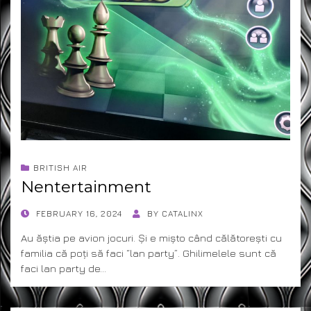
BRITISH AIR
Nentertainment
POSTED
FEBRUARY 16, 2024
BY
CATALINX
ON
Au ăștia pe avion jocuri. Și e mișto când călătorești cu
familia că poți să faci “lan party”. Ghilimelele sunt că
faci lan party de…