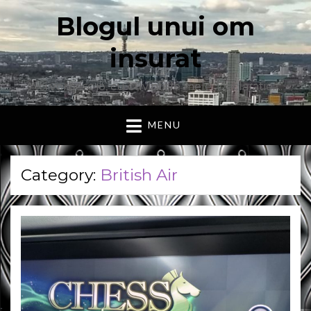
Blogul unui om
insurat
Aici vorbesc io, cu cuvintele mele. Declaratie….
MENU
Category:
British Air