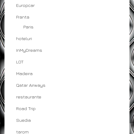
Europcar
Franta
Paris
hoteluri
InMyDreams
LOT
Madeira
Qatar Airways
restaurante
Road Trip
Suedia
tarom