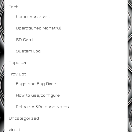
Tech
home-assistant
Operatiunea Monstrul
SD Card
System Log
Țepelea
Trav Bot
Bugs and Bug Fixes
How to use/configure
Releases&Release Notes
Uncategorized
vinuri