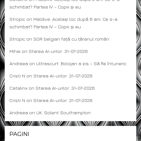
schimbat? Partea IV – Copiii și eu
Stropic
on
Maldive: Același loc după 6 ani. Ce s-a
schimbat? Partea IV – Copiii și eu
Stropic
on
SGR belgian față cu țăranul român
Mihai
on
Starea AI-urilor: 31-07-2026
Andreea
on
Ultrascurt: Bolojan a zis – Să fie întuneric
Cristi N
on
Starea AI-urilor: 31-07-2026
Catalinx
on
Starea AI-urilor: 31-07-2026
Cristi N
on
Starea AI-urilor: 31-07-2026
Andreea
on
UK: Solent Southampton
PAGINI