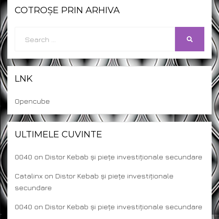
COTROȘE PRIN ARHIVA
Search
SEARCH
for:
LNK
Opencube
ULTIMELE CUVINTE
0040
on
Distor Kebab și piețe investiționale secundare
Catalinx
on
Distor Kebab și piețe investiționale
secundare
0040
on
Distor Kebab și piețe investiționale secundare