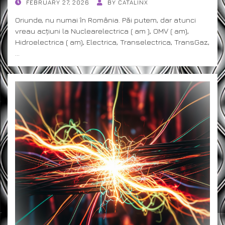
POSTED
FEBRUARY 27, 2026
BY
CATALINX
ON
Oriunde, nu numai în România. Păi putem, dar atunci
vreau acțiuni la Nuclearelectrica ( am ), OMV ( am),
Hidroelectrica ( am), Electrica, Transelectrica, TransGaz,
…