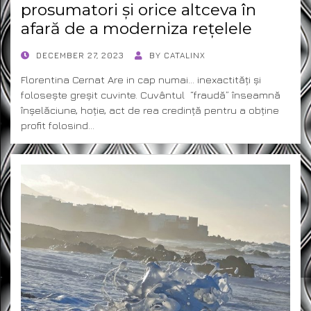
prosumatori și orice altceva în
afară de a moderniza rețelele
POSTED
DECEMBER 27, 2023
BY
CATALINX
ON
Florentina Cernat Are in cap numai… inexactități și
folosește greșit cuvinte. Cuvântul “fraudă” înseamnă
înșelăciune, hoție, act de rea credință pentru a obține
profit folosind…