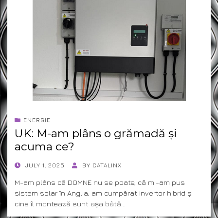
ENERGIE
UK: M-am plâns o grămadă și
acuma ce?
POSTED
JULY 1, 2025
BY
CATALINX
ON
M-am plâns că DOMNE nu se poate, că mi-am pus
sistem solar în Anglia, am cumpărat invertor hibrid și
cine îl montează sunt așa bâtă…