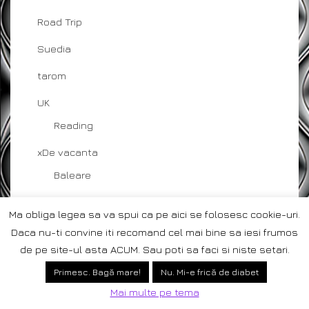
Road Trip
Suedia
tarom
UK
Reading
xDe vacanta
Baleare
Canare
Ma obliga legea sa va spui ca pe aici se folosesc cookie-uri.
Croaziera
Daca nu-ti convine iti recomand cel mai bine sa iesi frumos
de pe site-ul asta ACUM. Sau poti sa faci si niste setari.
Dubai
Primesc. Bagă mare!
Nu. Mi-e frică de diabet
Egipt
Mai multe pe tema