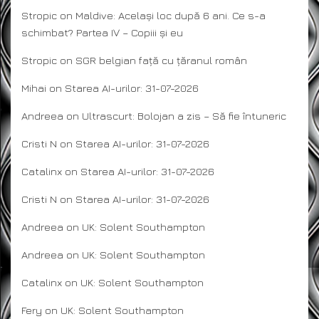
Stropic
on
Maldive: Același loc după 6 ani. Ce s-a
schimbat? Partea IV – Copiii și eu
Stropic
on
SGR belgian față cu țăranul român
Mihai
on
Starea AI-urilor: 31-07-2026
Andreea
on
Ultrascurt: Bolojan a zis – Să fie întuneric
Cristi N
on
Starea AI-urilor: 31-07-2026
Catalinx
on
Starea AI-urilor: 31-07-2026
Cristi N
on
Starea AI-urilor: 31-07-2026
Andreea
on
UK: Solent Southampton
Andreea
on
UK: Solent Southampton
Catalinx
on
UK: Solent Southampton
Fery
on
UK: Solent Southampton