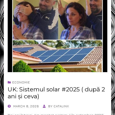
ECONOMIE
UK: Sistemul solar #2025 ( după 2
ani și ceva)
POSTED
MARCH 8, 2026
BY
CATALINX
ON