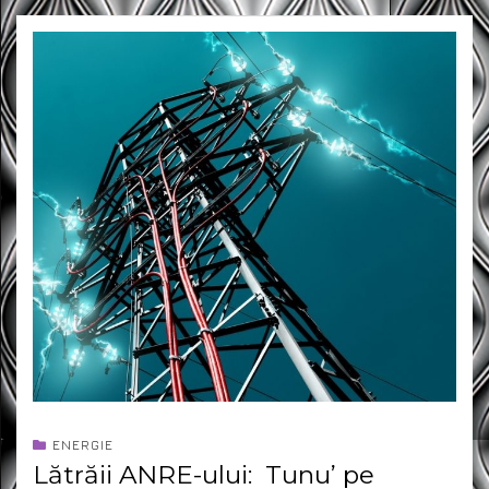
ENERGIE
Lătrăii ANRE-ului: Tunu’ pe