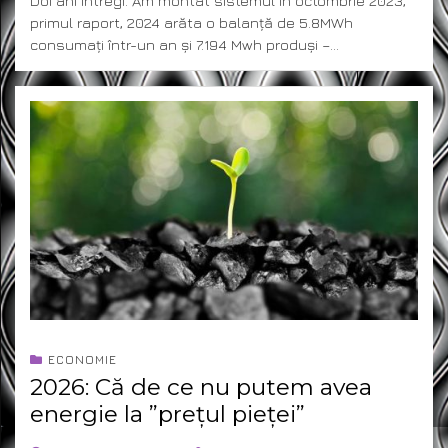
Doi ani întregi. Am montat sistemul în octombrie 2023,
primul raport, 2024 arăta o balanță de 5.8MWh
consumați într-un an și 7.194 Mwh produși –…
ECONOMIE
2026: Că de ce nu putem avea
energie la ”prețul pieței”