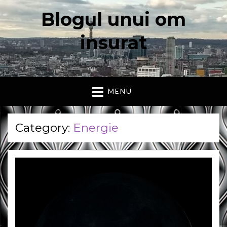
Blogul unui om
insurat
Aici vorbesc io, cu cuvintele mele. Declaratie….
MENU
Category:
Energie