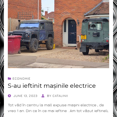
ECONOMIE
S-au ieftinit mașinile electrice
POSTED
JUNE 13, 2023
BY
CATALINX
ON
Tot văd în centru la mall expuse mașini electrice , de
vreo 1 an. Din ce în ce mai ieftine . Am tot văzut ieftineli,
…