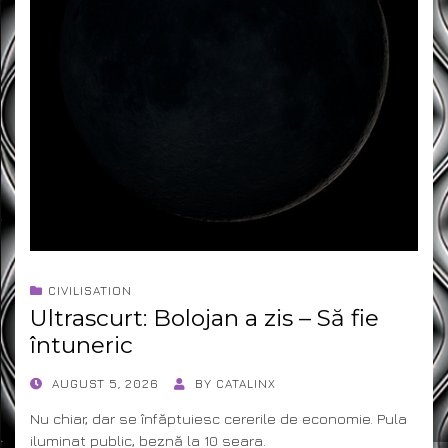
CIVILISATION
Ultrascurt: Bolojan a zis – Să fie
întuneric
POSTED
AUGUST 5, 2026
BY
CATALINX
ON
Nu chiar, dar se înfăptuiesc cererile de economie. Pula
iluminat public, beznă la 10 seara.