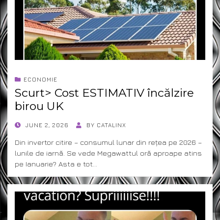
ECONOMIE
Scurt> Cost ESTIMATIV încălzire
birou UK
POSTED
JUNE 2, 2026
BY
CATALINX
ON
Din invertor citire – consumul lunar din rețea pe 2026 –
lunile de iarnă. Se vede Megawattul oră aproape atins
pe Ianuarie? Asta e tot…