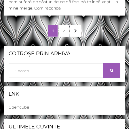
cam suferă de sfaturi de ce să faci să te încălzești. La
mine merge. Cam răcorică…
Posts
PAGE
PAGE
NEXT
1
2
pagination
PAGE
COTROȘE PRIN ARHIVA
Search
SEARCH
for:
LNK
Opencube
ULTIMELE CUVINTE