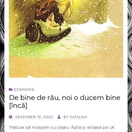
ECONOMIE
De bine de rău, noi o ducem bine
[încă]
POSTED
DECEMBER 10, 2022
BY
CATALINX
ON
Trebuie să începem cu clișeu. Ăștia p-aicișea pe UK