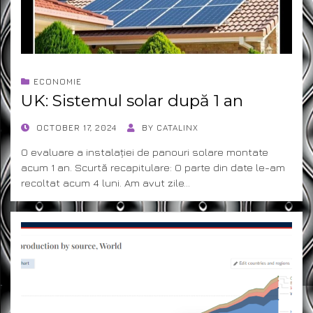
ECONOMIE
UK: Sistemul solar după 1 an
POSTED
OCTOBER 17, 2024
BY
CATALINX
ON
O evaluare a instalației de panouri solare montate
acum 1 an. Scurtă recapitulare: O parte din date le-am
recoltat acum 4 luni. Am avut zile…