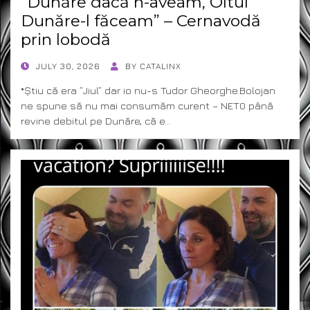
”Dunăre dacă n-aveam, Oltul
Dunăre-l făceam” – Cernavodă
prin lobodă
POSTED
JULY 30, 2026
BY
CATALINX
ON
*Știu că era ”Jiul” dar io nu-s Tudor Gheorghe.Bolojan
ne spune să nu mai consumăm curent – NET0 până
revine debitul pe Dunăre, că e…