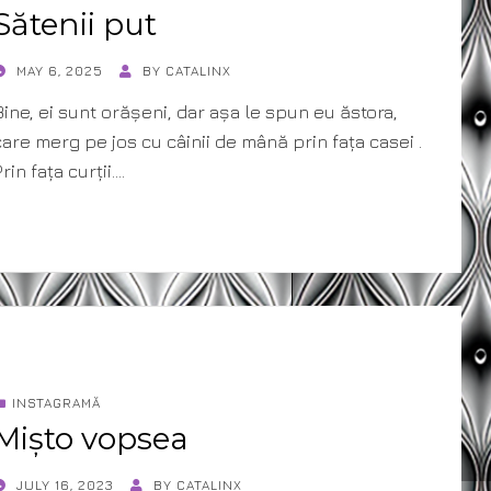
Sătenii put
POSTED
MAY 6, 2025
BY
CATALINX
ON
Bine, ei sunt orășeni, dar așa le spun eu ăstora,
care merg pe jos cu câinii de mână prin fața casei .
rin fața curții.…
INSTAGRAMĂ
Mișto vopsea
POSTED
JULY 16, 2023
BY
CATALINX