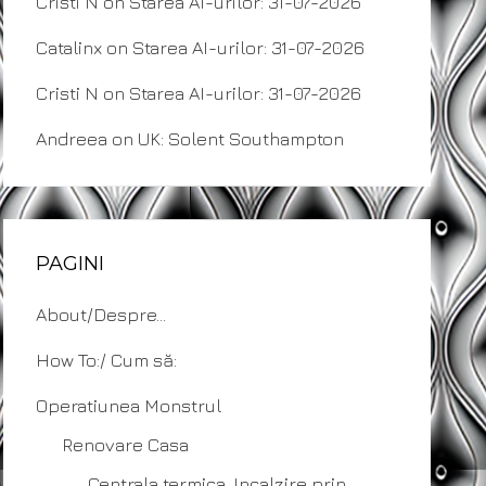
Cristi N
on
Starea AI-urilor: 31-07-2026
Catalinx
on
Starea AI-urilor: 31-07-2026
Cristi N
on
Starea AI-urilor: 31-07-2026
Andreea
on
UK: Solent Southampton
PAGINI
About/Despre…
How To:/ Cum să:
Operatiunea Monstrul
Renovare Casa
Centrala termica. Incalzire prin