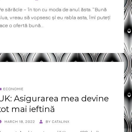
ON
Pe sărăcie – în ton cu moda de anul ăsta. “Bună
ziua, vreau să vopsesc și eu rabla asta, îmi puteți
face o ofertă bună…
ECONOMIE
UK: Asigurarea mea devine
tot mai ieftină
POSTED
MARCH 18, 2022
BY
CATALINX
ON