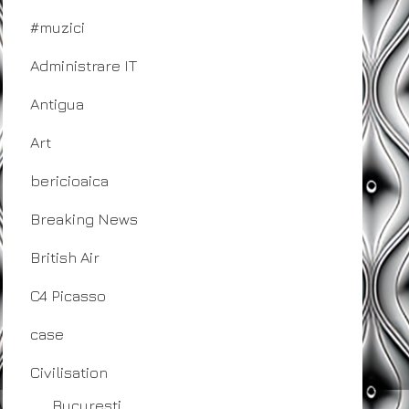
#muzici
Administrare IT
Antigua
Art
bericioaica
Breaking News
British Air
C4 Picasso
case
Civilisation
Bucuresti