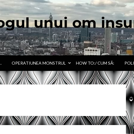
ogul unui om insu
Aici vorbesc io, cu cuvintele mele. Declaratie….
…
OPERATIUNEA MONSTRUL
HOW TO:/ CUM SĂ:
POL