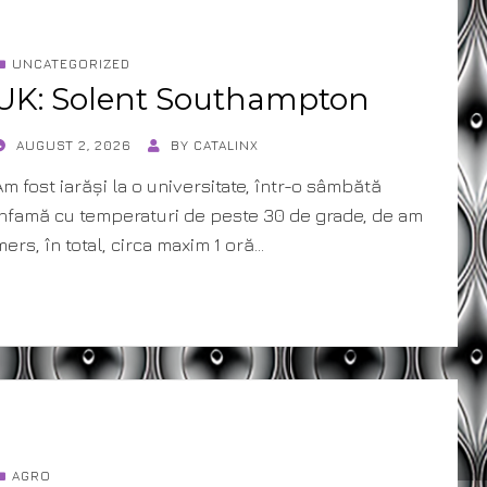
UNCATEGORIZED
UK: Solent Southampton
POSTED
AUGUST 2, 2026
BY
CATALINX
ON
Am fost iarăși la o universitate, într-o sâmbătă
infamă cu temperaturi de peste 30 de grade, de am
mers, în total, circa maxim 1 oră…
AGRO