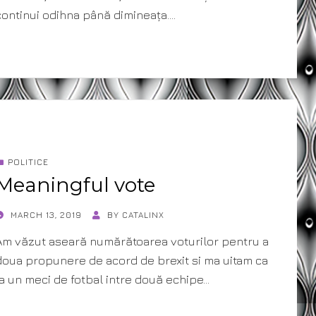
continui odihna până dimineața.…
POLITICE
Meaningful vote
POSTED
MARCH 13, 2019
BY
CATALINX
ON
Am văzut aseară numărătoarea voturilor pentru a
doua propunere de acord de brexit si ma uitam ca
la un meci de fotbal intre două echipe…