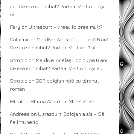
ani. Ce s-a schimbat? Partea IV – Copiii și
eu
Fery
on
Ultrascurt – vreau io prea mult?
Catalinx
on
Maldive: Același loc după 6 ani.
Ce s-a schimbat? Partea IV – Copiii și eu
Stropic
on
Maldive: Același loc după 6 ani.
Ce s-a schimbat? Partea IV – Copiii și eu
Stropic
on
SGR belgian față cu țăranul
român
Mihai
on
Starea AI-urilor: 31-07-2026
Andreea
on
Ultrascurt: Bolojan a zis – Să
fie întuneric