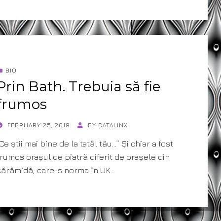
BIO
Prin Bath. Trebuia să fie
frumos
POSTED
FEBRUARY 25, 2019
BY
CATALINX
ON
“Ce știi mai bine de la tatăl tău…” Și chiar a fost
frumos orașul de piatră diferit de orașele din
cărămidă, care-s norma în UK…