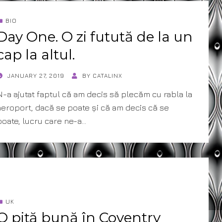
BIO
Day One. O zi futută de la un
cap la altul.
POSTED
JANUARY 27, 2019
BY
CATALINX
ON
N-a ajutat faptul că am decis să plecăm cu rabla la
aeroport, dacă se poate și că am decis că se
poate, lucru care ne-a…
UK
O piță bună în Coventry