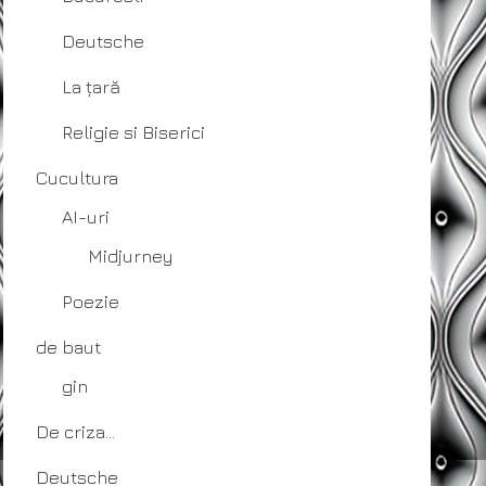
Deutsche
La țară
Religie si Biserici
Cucultura
AI-uri
Midjurney
Poezie
de baut
gin
De criza…
Deutsche