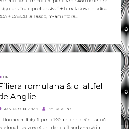
Pe scurt. Anul trecut am plătit vreo 489 de lire pe
asigurare ”comprehensive” + break down – adica
RCA + CASCO la Tesco, m-am intors…
UK
Filiera romulana & o altfel
de Anglie
POSTED
JANUARY 14, 2020
BY
CATALINX
ON
Dormeam liniștit pe la 1:30 noaptea când sună
telefonul, de vreo 4 ori, dar nu îl aud așa că îmi