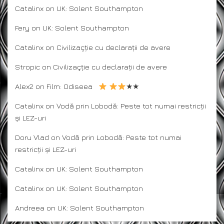
Catalinx
on
UK: Solent Southampton
Fery
on
UK: Solent Southampton
Catalinx
on
Civilizaçție cu declarații de avere
Stropic
on
Civilizaçție cu declarații de avere
Alex2
on
Film: Odiseea
★★
Catalinx
on
Vodă prin Lobodă: Peste tot numai restricții
și LEZ-uri
Doru Vlad
on
Vodă prin Lobodă: Peste tot numai
restricții și LEZ-uri
Catalinx
on
UK: Solent Southampton
Catalinx
on
UK: Solent Southampton
Andreea
on
UK: Solent Southampton