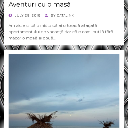
Aventuri cu o masă
POSTED
JULY 29, 2018
BY
CATALINX
ON
Am zis aici că e mișto să ai o terasă atașată
apartamentului de vacanță dar că e cam inutilă fără
măcar o masă și două…