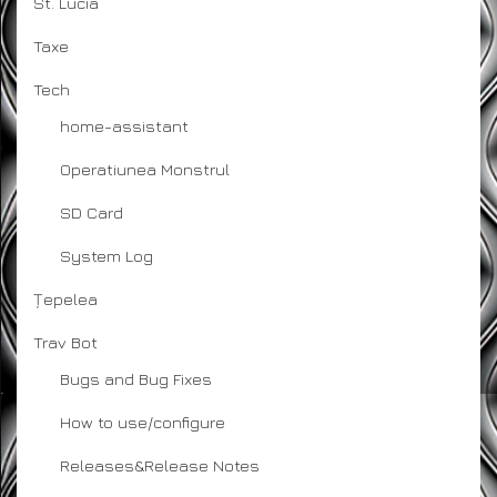
St. Lucia
Taxe
Tech
home-assistant
Operatiunea Monstrul
SD Card
System Log
Țepelea
Trav Bot
Bugs and Bug Fixes
How to use/configure
Releases&Release Notes