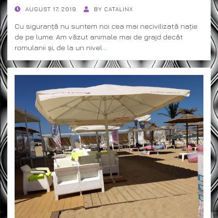
POSTED
AUGUST 17, 2019
BY
CATALINX
ON
Cu siguranță nu suntem noi cea mai necivilizată nație
de pe lume. Am văzut animale mai de grajd decât
romulanii și, de la un nivel…