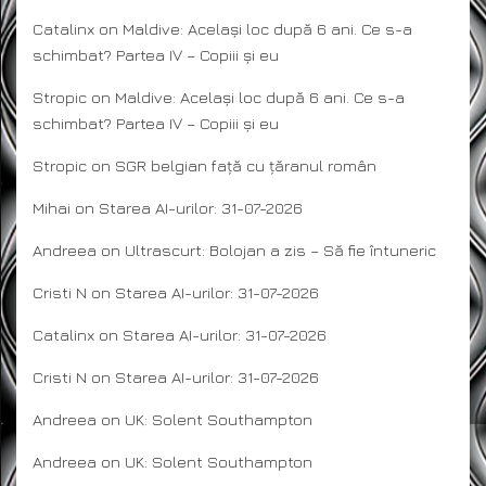
Catalinx
on
Maldive: Același loc după 6 ani. Ce s-a
schimbat? Partea IV – Copiii și eu
Stropic
on
Maldive: Același loc după 6 ani. Ce s-a
schimbat? Partea IV – Copiii și eu
Stropic
on
SGR belgian față cu țăranul român
Mihai
on
Starea AI-urilor: 31-07-2026
Andreea
on
Ultrascurt: Bolojan a zis – Să fie întuneric
Cristi N
on
Starea AI-urilor: 31-07-2026
Catalinx
on
Starea AI-urilor: 31-07-2026
Cristi N
on
Starea AI-urilor: 31-07-2026
Andreea
on
UK: Solent Southampton
Andreea
on
UK: Solent Southampton