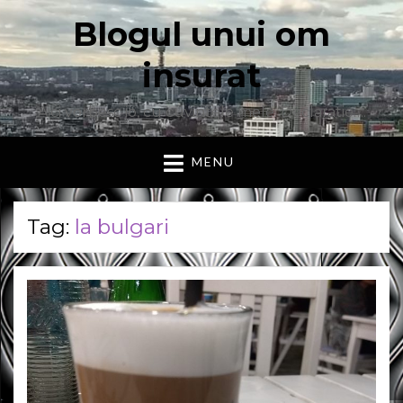
Blogul unui om
insurat
Aici vorbesc io, cu cuvintele mele. Declaratie….
MENU
Tag:
la bulgari