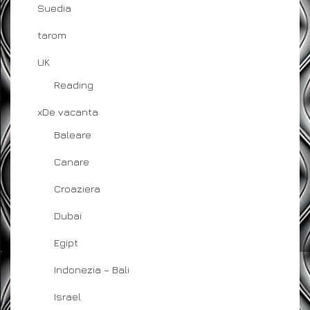
Suedia
tarom
UK
Reading
xDe vacanta
Baleare
Canare
Croaziera
Dubai
Egipt
Indonezia – Bali
Israel