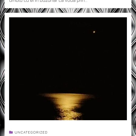
umblu cu ei in buzunar că vodă prin…
UNCATEGORIZED