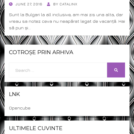
POSTED
JUNE 27, 2016
BY
CATALINX
ON
Sunt la Bulgari la all inclusive, am mai zis una alta, dar
vreau sa notez ceva nu neapărat legat de vacanță. Hai
să pun și…
COTROȘE PRIN ARHIVA
Search
SEARCH
for:
LNK
Opencube
ULTIMELE CUVINTE