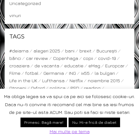
Uncategorized
vinuri
TAGS
#deiarna
alegeri 2025
bani
brexit
București
bănci
car review
Copenhaga
copii
covid-19
croaziera
de vacanta
educatie
eMag
Europcar
Filme
fotbal
Germania
ING
ix55
la bulgari
Life in the UK
Lufthansa
Netflix
noiembrie 2015
Otopeni
Oxford
politica
PSD
reading
Seychelles
Skorpilovtsi
Stockholm
taxi
Ma obliga legea sa va spui ca pe aici se folosesc cookie-uri.
Telekom
Trump
uber
UK
UW
veracruz
Daca nu-ti convine iti recomand cel mai bine sa iesi frumos
viata in Uk
viața în UK
Vodafone
Wizzair
de pe site-ul asta ACUM. Sau poti sa faci si niste setari.
Zanzibar
Primesc. Bagă mare!
Nu. Mi-e frică de diabet
Mai multe pe tema