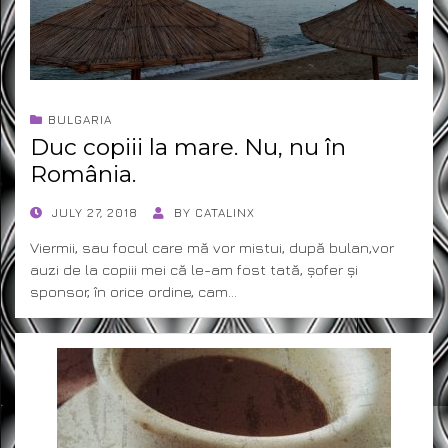
BULGARIA
Duc copiii la mare. Nu, nu în
România.
POSTED
JULY 27, 2018
BY
CATALINX
ON
Viermii, sau focul care mă vor mistui, după bulan,vor
auzi de la copiii mei că le-am fost tată, șofer și
sponsor, în orice ordine, cam…