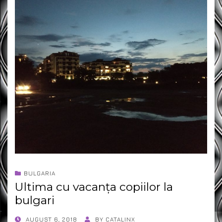
BULGARIA
Ultima cu vacanța copiilor la
bulgari
POSTED
AUGUST 6, 2018
BY
CATALINX