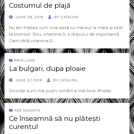
Costumul de plajă
POSTED
JUNE 28, 2016
BY
CATALINX
ON
Nu am înțeles cum vine asta cu mersul la mare și stat
la bronzat. Știu, vitamina D, a dracului de importantă.
Cam câtă vitamina D…
PRIN LUME
La bulgari, dupa ploaie
POSTED
JUNE 27, 2016
BY
CATALINX
ON
Oriunde sunt mai puțini români e mai bine. #hater
XDE VACANTA
Ce înseamnă să nu plătești
curentul