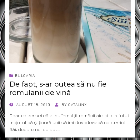
BULGARIA
De fapt, s-ar putea să nu fie
romulanii de vină
POSTED
AUGUST 18, 2019
BY
CATALINX
ON
Doar ce scrisei că s-au înmulțit românii aici și s-a futut
mojo-ul că și ținură unii să îmi dovedească contrariul.
Băi, despre noi se pot…