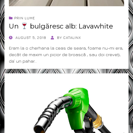
PRIN LUME
Un
bulgăresc alb: Lavawhite
POSTED
AUGUST 5, 2018
BY
CATALINX
ON
Eram la o cherhana la ceas de seara, foame nu-mi era,
decât de maxim un picior de broască , sau doi creveți,
da’ un pahar…