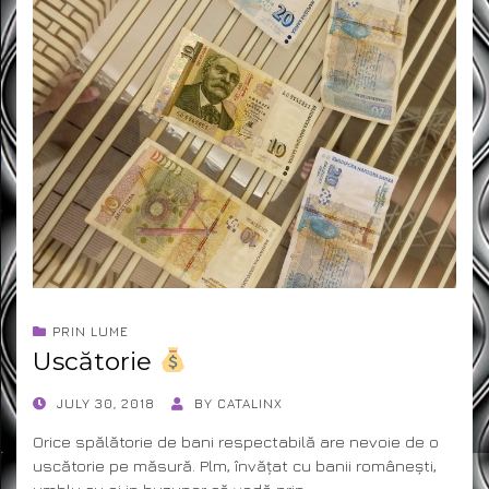
PRIN LUME
Uscătorie
POSTED
JULY 30, 2018
BY
CATALINX
ON
Orice spălătorie de bani respectabilă are nevoie de o
uscătorie pe măsură. Plm, învățat cu banii românești,