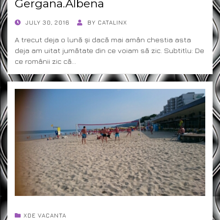
Gergana.Albena
POSTED
JULY 30, 2016
BY
CATALINX
ON
A trecut deja o lună și dacă mai amân chestia asta
deja am uitat jumătate din ce voiam să zic. Subtitlu: De
ce românii zic că…
XDE VACANTA