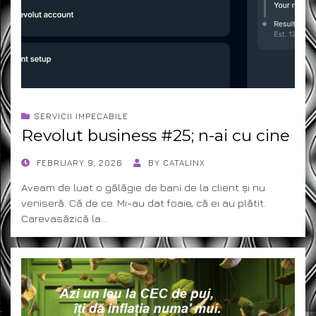
SERVICII IMPECABILE
Revolut business #25; n-ai cu cine
POSTED
FEBRUARY 9, 2026
BY
CATALINX
ON
Aveam de luat o gălăgie de bani de la client și nu
veniseră. Că de ce. Mi-au dat foaie, că ei au plătit.
Carevasăzică la…