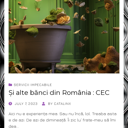
SERVICII IMPECABILE
Și alte bănci din România : CEC
POSTED
JULY 7, 2023
BY
CATALINX
ON
Aici nu e experiența mea. Sau nu încă, lol. Treaba asta
e de azi. De azi de dimineață. Îi zic lu’ frate-meu să îmi
dea…