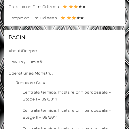
Catalinx
on
Film: Odiseea
★★
Stropic
on
Film: Odiseea
★★
PAGINI
About/Despre…
How To:/ Cum să:
Operatiunea Monstrul
Renovare Casa
Centrala termica. Incalzire prin pardoseala -
Stage I – 09/2014
Centrala termica. Incalzire prin pardoseala -
Stage II – 09/2014
Centrala termica. Incalzire prin pardoseala -