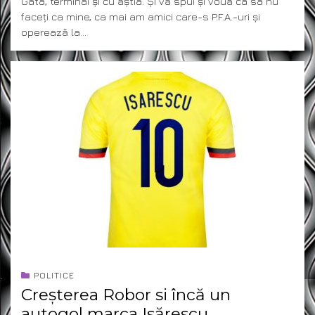
Gata, terminai și cu ăștia. Și vă spui și vouă ca sa nu
faceți ca mine, ca mai am amici care-s P.F.A.-uri și
operează la…
POLITICE
Creșterea Robor si încă un
autogol marca Isărescu