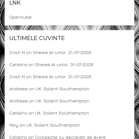
LNK
Opencube
ULTIMELE CUVINTE
Cristi N
on
Starea AI-urilor: 31-07-2026
Catalinx
on
Starea AI-urilor: 31-07-2026
Cristi N
on
Starea AI-urilor: 31-07-2026
Andreea
on
UK: Solent Southampton
Andreea
on
UK: Solent Southampton
Catalinx
on
UK: Solent Southampton
Fery
on
UK: Solent Southampton
Catalinx
on
Civilizaçție cu declarații de avere