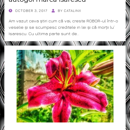
POSTED
OCTOBER 3, 2017
BY
CATALINX
ON
Am vazut ceva știri cum că vai, creste ROBOR-ul într-o
veselie și se scumpesc creditele in lei și că morții lu’
Isarescu. Cu ultima parte sunt de…