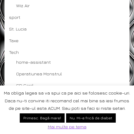
Wiz Air
sport
St. Lucia
Taxe
Tech
home-assistant
Operatiunea Monstrul
SD Card
Ma obliga legea sa va spui ca pe aici se folosesc cookie-uri.
System Log
Daca nu-ti convine iti recomand cel mai bine sa iesi frumos
de pe site-ul asta ACUM. Sau poti sa faci si niste setari.
Țepelea
Primesc. Bagă mare!
Nu. Mi-e frică de diabet
Trav Bot
Mai multe pe tema
Bugs and Bug Fixes