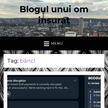
Blogul unui om
insurat
Aici vorbesc io, cu cuvintele mele. Declaratie….
MENU
Tag:
bănci