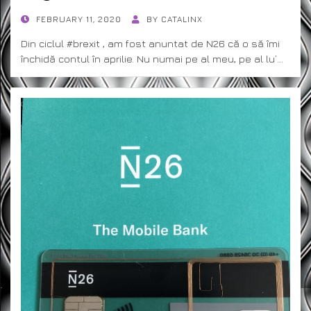
POSTED
FEBRUARY 11, 2020
BY
CATALINX
ON
Din ciclul #brexit , am fost anuntat de N26 că o să îmi
închidă contul în aprilie. Nu numai pe al meu, pe al lu’…