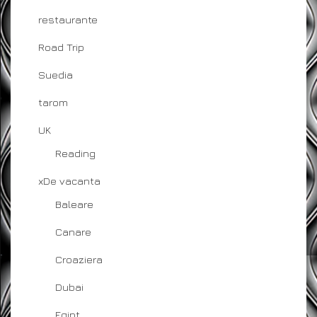
restaurante
Road Trip
Suedia
tarom
UK
Reading
xDe vacanta
Baleare
Canare
Croaziera
Dubai
Egipt