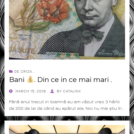
DE CRIZA...
Bani
. Din ce in ce mai mari .
POSTED
MARCH 15, 2018
BY
CATALINX
ON
Până anul trecut in toamnă eu am văzut vreo 3 hârtii
de 200 de lei de când au apărut ele. Nici nu mai știu în…