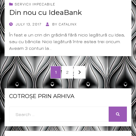
SERVICII IMPECABILE
Din nou cu IdeaBank
POSTED
JULY 13, 2017
BY
CATALINX
ON
În feat e un crin din grădină fără nicio legătură cu Idea,
sau cu băncile. Nicio legătură între astea trei oricum.
Aveam 3 conturi la…
Posts
PAGE
PAGE
NEXT
1
2
pagination
PAGE
COTROȘE PRIN ARHIVA
Search
SEARCH
for: