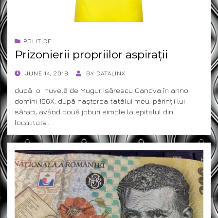
POLITICE
Prizonierii propriilor aspirații
POSTED
JUNE 14, 2018
BY
CATALINX
ON
după o nuvelă de Mugur Isărescu Candva în anno
domini 196X, după nașterea tatălui meu, părinții lui
săraci, având două joburi simple la spitalul din
localitate…