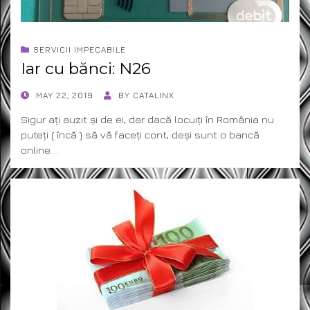
SERVICII IMPECABILE
Iar cu bănci: N26
POSTED
MAY 22, 2019
BY
CATALINX
ON
Sigur ați auzit și de ei, dar dacă locuiți în România nu
puteți ( încă ) să vă faceți cont, deși sunt o bancă
online.…