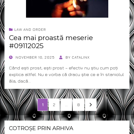
LAW AND ORDER
Cea mai proastă meserie
#09112025
POSTED
NOVEMBER 10, 2025
BY
CATALINX
ON
Când ești prost, ești prost – efectiv nu știu cum poți
explica altfel. Nu e vorba că dracu știe ce e în staniolul
ăla, dacă…
Posts
PAGE
PAGE
PAGE
NEXT
1
2
…
8
pagination
PAGE
COTROȘE PRIN ARHIVA