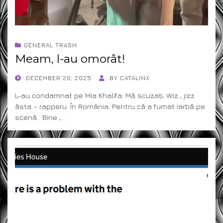
GENERAL TRASH
Meam, l-au omorât!
POSTED
DECEMBER 20, 2025
BY
CATALINX
ON
L-au condamnat pe Mia Khalifa. Mă scuzați, Wiz , jizz
ăsta – rapperu. În România. Pentru că a fumat iarbă pe
scenă . Bine ,…