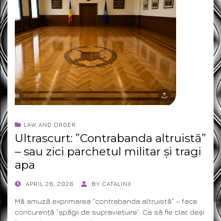
LAW AND ORDER
Ultrascurt: ”Contrabanda altruistă”
– sau zici parchetul militar și tragi
apa
POSTED
APRIL 26, 2026
BY
CATALINX
ON
Mă amuză exprimarea ”contrabanda altruistă” – face
concurență ”șpăgii de supraviețuire”. Ca să fie clar, deși