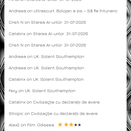
Andreea
on
Ultrascurt: Bolojan a zis – Să fie întuneric
Cristi N
on
Starea AI-urilor: 31-07-2026
Catalinx
on
Starea AI-urilor: 31-07-2026
Cristi N
on
Starea AI-urilor: 31-07-2026
Andreea
on
UK: Solent Southampton
Andreea
on
UK: Solent Southampton
Catalinx
on
UK: Solent Southampton
Fery
on
UK: Solent Southampton
Catalinx
on
Civilizaçție cu declarații de avere
Stropic
on
Civilizaçție cu declarații de avere
Alex2
on
Film: Odiseea
★★