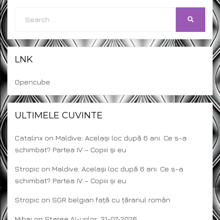
Search
SEARCH
for:
LNK
Opencube
ULTIMELE CUVINTE
Catalinx
on
Maldive: Același loc după 6 ani. Ce s-a
schimbat? Partea IV – Copiii și eu
Stropic
on
Maldive: Același loc după 6 ani. Ce s-a
schimbat? Partea IV – Copiii și eu
Stropic
on
SGR belgian față cu țăranul român
Mihai
on
Starea AI-urilor: 31-07-2026