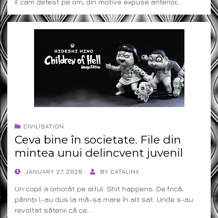
îl cam detest pe om, din motive expuse anterior,…
CIVILISATION
Ceva bine în societate. File din
mintea unui delincvent juvenil
POSTED
JANUARY 27, 2026
BY
CATALINX
ON
Un copil a omorât pe altul. Shit happens. De frică,
părinții l-au dus la mă-sa mare în alt sat. Unde s-au
revoltat sătenii că ce…