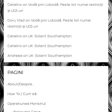
Catalinx
on
Vodă prin Lobodă: Peste tot numai restricții
și LEZ-uri
Doru Vlad
on
Vodă prin Lobodă: Peste tot numai
restricții și LEZ-uri
Catalinx
on
UK: Solent Southampton
Catalinx
on
UK: Solent Southampton
Andreea
on
UK: Solent Southampton
PAGINI
About/Despre…
How To:/ Cum să:
Operatiunea Monstrul
Renovare Casa