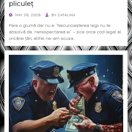
pliculeț
POSTED
MAY 26, 2026
BY
CATALINX
ON
Pare o glumă dar nu e. ”Necunoașterea legii nu te
absolvă de nerespectarea ei” – zice orice cod legal al
oricărei țări, altfel ne-am scuza…