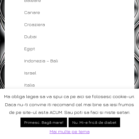
Baleare
Canare
Croaziera
Dubai
Egipt
Indonezia – Bali
Israel
Italia
Ma obliga legea sa va spui ca pe aici se folosesc cookie-uri.
Jamaica
Daca nu-ti convine iti recomand cel mai bine sa iesi frumos
Madagascar
de pe site-ul asta ACUM. Sau poti sa faci si niste setari.
Maldive
Primesc. Bagă mare!
Nu. Mi-e frică de diabet
Mai multe pe tema
Malta