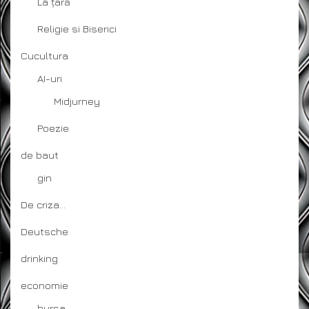
La țară
Religie si Biserici
Cucultura
AI-uri
Midjurney
Poezie
de baut
gin
De criza…
Deutsche
drinking
economie
bursa