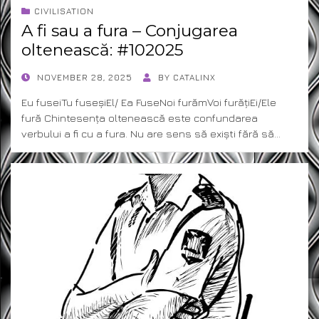
CIVILISATION
A fi sau a fura – Conjugarea
oltenească: #102025
POSTED
NOVEMBER 28, 2025
BY
CATALINX
ON
Eu fuseiTu fuseșiEl/ Ea FuseNoi furămVoi furățiEi/Ele
fură Chintesența oltenească este confundarea
verbului a fi cu a fura. Nu are sens să exiști fără să…