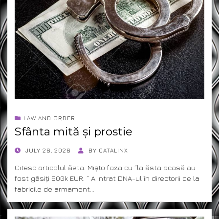
LAW AND ORDER
Sfânta mită și prostie
POSTED
JULY 26, 2026
BY
CATALINX
ON
Citesc articolul ăsta. Mișto faza cu ”la ăsta acasă au
fost găsiți 500k EUR. ” A intrat DNA-ul în directorii de la
fabricile de armament…