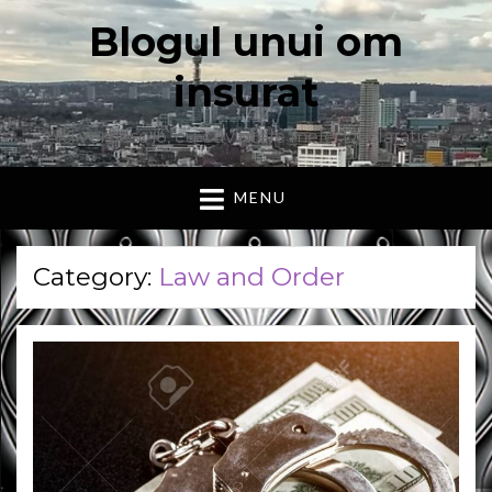
Blogul unui om
insurat
Aici vorbesc io, cu cuvintele mele. Declaratie….
MENU
Category:
Law and Order