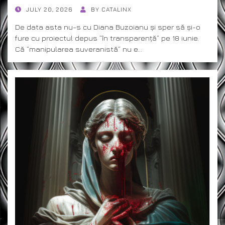
POSTED
JULY 20, 2026
BY
CATALINX
ON
De data asta nu-s cu Diana Buzoianu și sper să și-o
fure cu proiectul depus ”în transparență” pe 18 iunie.
Că ”manipularea suveranistă” nu e…