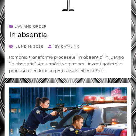
LAW AND ORDER
In absentia
POSTED
JUNE 14, 2026
BY
CATALINX
ON
România transformă procesele ”In absentia” în justiția
”In absentia”. Am urmărit vag traseul investigației și a
proceselor a doi inculpați : Jizz Khalifa și Emil…