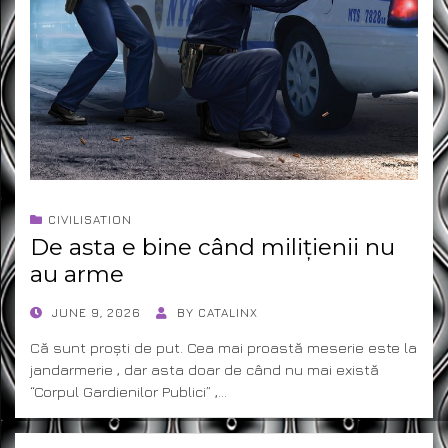
CIVILISATION
De asta e bine când milițienii nu
au arme
POSTED
JUNE 9, 2026
BY
CATALINX
ON
Că sunt proști de put. Cea mai proastă meserie este la
jandarmerie , dar asta doar de când nu mai există
“Corpul Gardienilor Publici” ,…