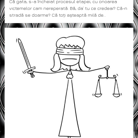
Că gata, s-a încheiat procesul etapei, cu onoarea
victemelor cam nereperată. Bă, da’ tu ce credeai? Că-n
stradă se doarme? Că toți așteaptă milă de…