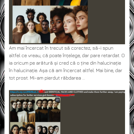
Am mai încercat în trecut să corectez, să-i spun
altfel ce vreau, că poate înțelege, dar pare retardat. O
ia oricum pe arătură și cred că o ține din halucinație
în halucinație. Așa că am încercat altfel. Mai bine, dar
tot prost. Mi-am pierdut răbdarea …