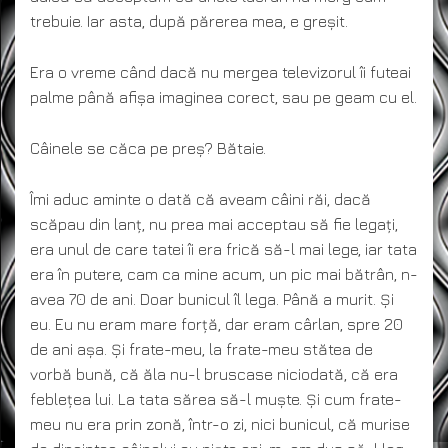
trebuie. Iar asta, după părerea mea, e greșit.
Era o vreme când dacă nu mergea televizorul îi futeai
palme până afișa imaginea corect, sau pe geam cu el.
Câinele se căca pe preș? Bătaie.
Îmi aduc aminte o dată că aveam câini răi, dacă
scăpau din lanț, nu prea mai acceptau să fie legați,
era unul de care tatei îi era frică să-l mai lege, iar tata
era în putere, cam ca mine acum, un pic mai bătrân, n-
avea 70 de ani. Doar bunicul îl lega. Până a murit. Și
eu. Eu nu eram mare forță, dar eram cârlan, spre 20
de ani așa. Și frate-meu, la frate-meu stătea de
vorbă bună, că ăla nu-l bruscase niciodată, că era
feblețea lui. La tata sărea să-l muște. Și cum frate-
meu nu era prin zonă, într-o zi, nici bunicul, că murise