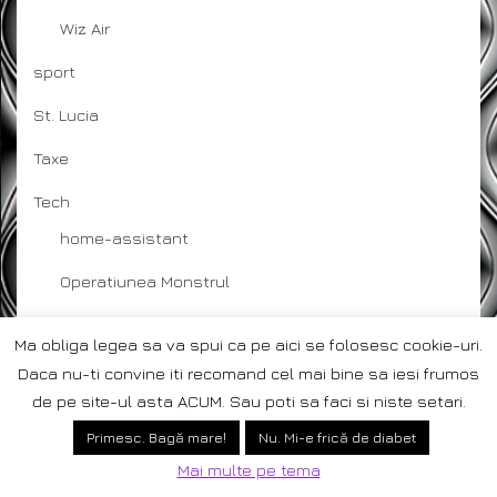
Wiz Air
sport
St. Lucia
Taxe
Tech
home-assistant
Operatiunea Monstrul
SD Card
Ma obliga legea sa va spui ca pe aici se folosesc cookie-uri.
System Log
Daca nu-ti convine iti recomand cel mai bine sa iesi frumos
de pe site-ul asta ACUM. Sau poti sa faci si niste setari.
Țepelea
2
Primesc. Bagă mare!
Nu. Mi-e frică de diabet
Trav Bot
Mai multe pe tema
Bugs and Bug Fixes