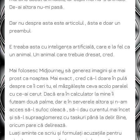
De-ai altora nu-mi pasă.
Dar nu despre asta este articolul , ăsta e doar un
preambul.
E treaba asta cu inteligența artificială, care e la fel ca
un animal. Un animal care trebuie dresat, cred.
Mai folosesc Midjourney să generez imagini și e mai
prost ca noaptea. Mai exact , cred că-l doare în pulă
despre ce îi ceri tu, el mâzgălește ceva acolo paralel
cu ce-ai cerut. Dacă era în calculator la mine îi
futeam două palme, dar e în serverele altora și n-am
acces să-l sufoc oleacă , să-i dau curentul mai încet
și să-l supraaglomerez cu taskuri până la delir. Bine,
oricum pare că delirează.
Luați aminte ce scriu și formulați acuzațiile pentru