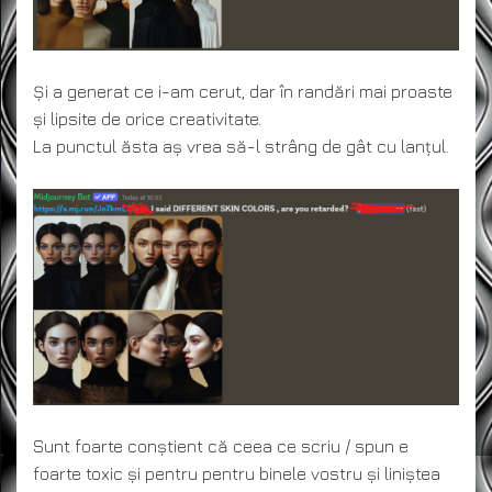
Și a generat ce i-am cerut, dar în randări mai proaste
și lipsite de orice creativitate.
La punctul ăsta aș vrea să-l strâng de gât cu lanțul.
Sunt foarte conștient că ceea ce scriu / spun e
foarte toxic și pentru pentru binele vostru și liniștea