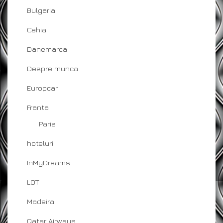
Bulgaria
Cehia
Danemarca
Despre munca
Europcar
Franta
Paris
hoteluri
InMyDreams
LOT
Madeira
Qatar Airways