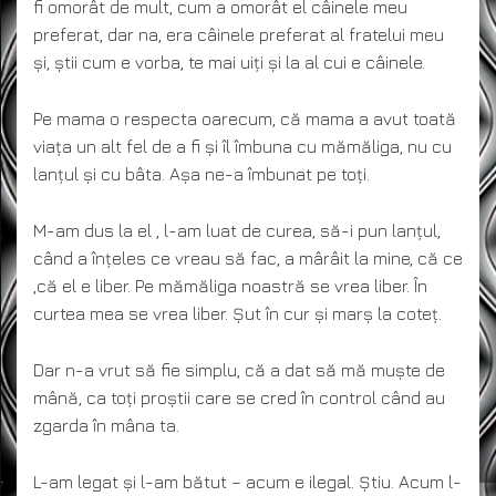
fi omorât de mult, cum a omorât el câinele meu
preferat, dar na, era câinele preferat al fratelui meu
și, știi cum e vorba, te mai uiți și la al cui e câinele.
Pe mama o respecta oarecum, că mama a avut toată
viața un alt fel de a fi și îl îmbuna cu mămăliga, nu cu
lanțul și cu bâta. Așa ne-a îmbunat pe toți.
M-am dus la el , l-am luat de curea, să-i pun lanțul,
când a înțeles ce vreau să fac, a mârâit la mine, că ce
,că el e liber. Pe mămăliga noastră se vrea liber. În
curtea mea se vrea liber. Șut în cur și marș la coteț.
Dar n-a vrut să fie simplu, că a dat să mă muște de
mână, ca toți proștii care se cred în control când au
zgarda în mâna ta.
L-am legat și l-am bătut – acum e ilegal. Știu. Acum l-