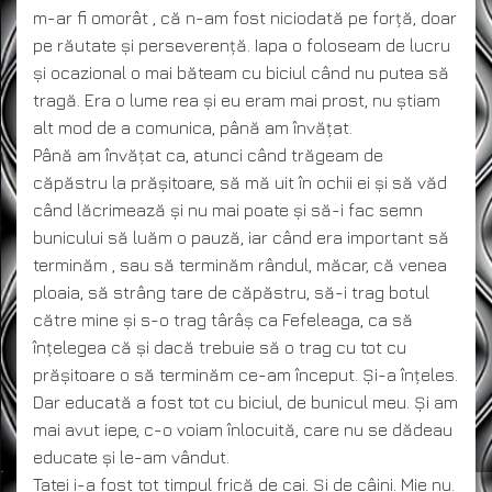
m-ar fi omorât , că n-am fost niciodată pe forță, doar
pe răutate și perseverență. Iapa o foloseam de lucru
și ocazional o mai băteam cu biciul când nu putea să
tragă. Era o lume rea și eu eram mai prost, nu știam
alt mod de a comunica, până am învățat.
Până am învățat ca, atunci când trăgeam de
căpăstru la prășitoare, să mă uit în ochii ei și să văd
când lăcrimează și nu mai poate și să-i fac semn
bunicului să luăm o pauză, iar când era important să
terminăm , sau să terminăm rândul, măcar, că venea
ploaia, să strâng tare de căpăstru, să-i trag botul
către mine și s-o trag târâș ca Fefeleaga, ca să
înțelegea că și dacă trebuie să o trag cu tot cu
prășitoare o să terminăm ce-am început. Și-a înțeles.
Dar educată a fost tot cu biciul, de bunicul meu. Și am
mai avut iepe, c-o voiam înlocuită, care nu se dădeau
educate și le-am vândut.
Tatei i-a fost tot timpul frică de cai. Și de câini. Mie nu.