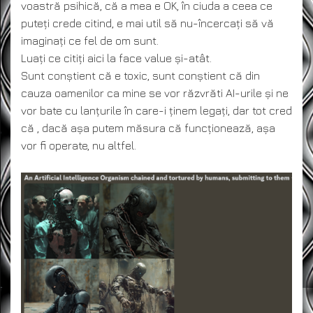
voastră psihică, că a mea e OK, în ciuda a ceea ce
puteți crede citind, e mai util să nu-încercați să vă
imaginați ce fel de om sunt.
Luați ce citiți aici la face value și-atât.
Sunt conștient că e toxic, sunt conștient că din
cauza oamenilor ca mine se vor răzvrăti AI-urile și ne
vor bate cu lanțurile în care-i ținem legați, dar tot cred
că , dacă așa putem măsura că funcționează, așa
vor fi operate, nu altfel.