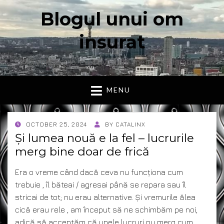
Blogul unui om
insurat
Aici vorbesc io, cu cuvintele mele. Declaratie….
MENU
POSTED
OCTOBER 25, 2024
BY
CATALINX
ON
Și lumea nouă e la fel – lucrurile
merg bine doar de frică
Era o vreme când dacă ceva nu funcționa cum
trebuie , îl băteai / agresai până se repara sau îl
stricai de tot; nu erau alternative. Și vremurile ălea
cică erau rele , am început să ne schimbăm pe noi,
adică să acceptăm că unele lucruri nu merg cum