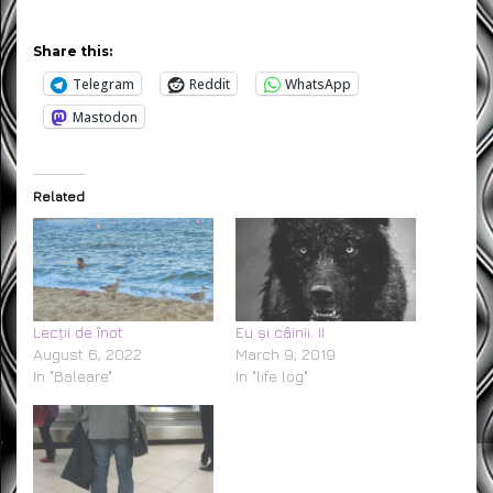
Share this:
Telegram
Reddit
WhatsApp
Mastodon
Related
Lecții de înot
Eu și câinii. II
August 6, 2022
March 9, 2019
In "Baleare"
In "life log"