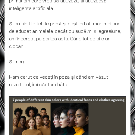
primul om care vrea să abuzeze, și abuzează,
inteligența artificială.
Și eu fiind la fel de prost și neștiind alt mod mai bun
de educat animalele, decât cu sudălmi și agresiune,
am încercat pe partea asta. Când tot ce ai e un
ciocan…
Și merge.
I-am cerut ce vedeți în poză și când am văzut
rezultatul, îmi căutam bâta.