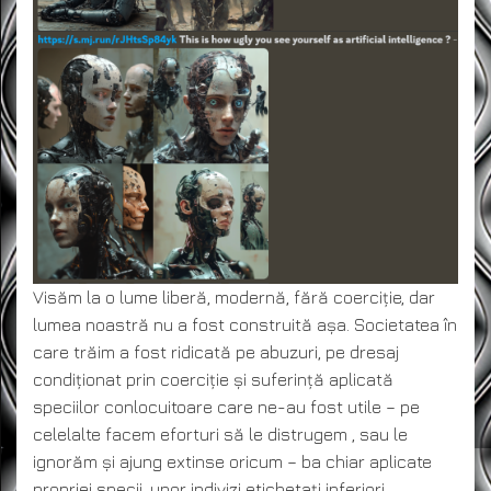
Visăm la o lume liberă, modernă, fără coerciție, dar
lumea noastră nu a fost construită așa. Societatea în
care trăim a fost ridicată pe abuzuri, pe dresaj
condiționat prin coerciție și suferință aplicată
speciilor conlocuitoare care ne-au fost utile – pe
celelalte facem eforturi să le distrugem , sau le
ignorăm și ajung extinse oricum – ba chiar aplicate
propriei specii, unor indivizi etichetați inferiori,