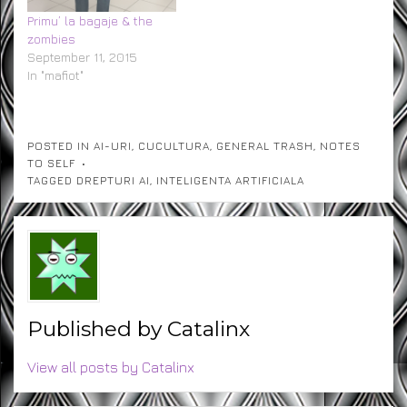
Primu’ la bagaje & the
zombies
September 11, 2015
In "mafiot"
POSTED IN
AI-URI
,
CUCULTURA
,
GENERAL TRASH
,
NOTES
TO SELF
TAGGED
DREPTURI AI
,
INTELIGENTA ARTIFICIALA
Published by
Catalinx
View all posts by Catalinx