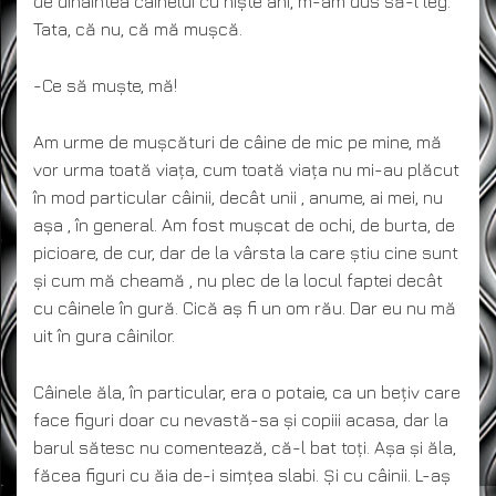
de dinaintea câinelui cu niște ani, m-am dus să-l leg.
Tata, că nu, că mă mușcă.
-Ce să muște, mă!
Am urme de mușcături de câine de mic pe mine, mă
vor urma toată viața, cum toată viața nu mi-au plăcut
în mod particular câinii, decât unii , anume, ai mei, nu
așa , în general. Am fost mușcat de ochi, de burta, de
picioare, de cur, dar de la vârsta la care știu cine sunt
și cum mă cheamă , nu plec de la locul faptei decât
cu câinele în gură. Cică aș fi un om rău. Dar eu nu mă
uit în gura câinilor.
Câinele ăla, în particular, era o potaie, ca un bețiv care
face figuri doar cu nevastă-sa și copiii acasa, dar la
barul sătesc nu comentează, că-l bat toți. Așa și ăla,
făcea figuri cu ăia de-i simțea slabi. Și cu câinii. L-aș