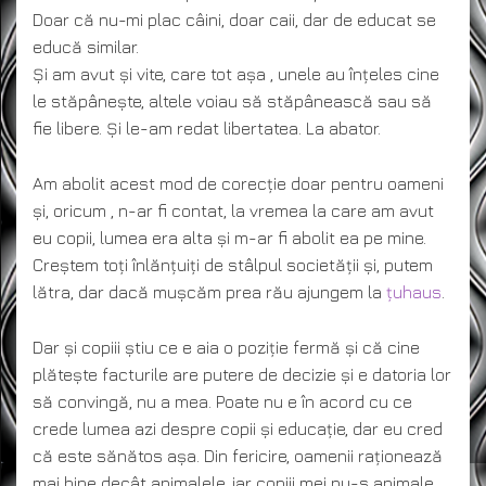
Doar că nu-mi plac câini, doar caii, dar de educat se
educă similar.
Și am avut și vite, care tot așa , unele au înțeles cine
le stăpânește, altele voiau să stăpânească sau să
fie libere. Și le-am redat libertatea. La abator.
Am abolit acest mod de corecție doar pentru oameni
și, oricum , n-ar fi contat, la vremea la care am avut
eu copii, lumea era alta și m-ar fi abolit ea pe mine.
Creștem toți înlănțuiți de stâlpul societății și, putem
lătra, dar dacă mușcăm prea rău ajungem la
țuhaus
.
Dar și copiii știu ce e aia o poziție fermă și că cine
plătește facturile are putere de decizie și e datoria lor
să convingă, nu a mea. Poate nu e în acord cu ce
crede lumea azi despre copii și educație, dar eu cred
că este sănătos așa. Din fericire, oamenii raționează
mai bine decât animalele, iar copiii mei nu-s animale.