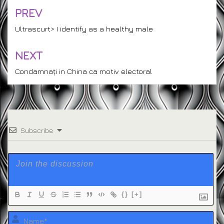
PREV
Post
navigation
Ultrascurt> I identify as a healthy male
NEXT
Condamnați in China ca motiv electoral
Subscribe
{}
[+]
Na