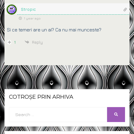
Stropic
1 year ago
Si ce temeri are un ai? Ca nu mai munceste?
1
Reply
COTROȘE PRIN ARHIVA
Search
SEARCH
for: