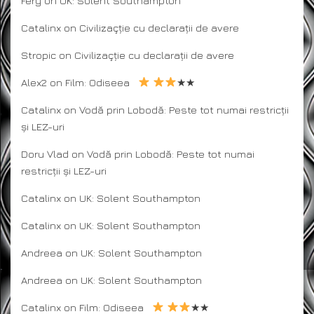
Fery
on
UK: Solent Southampton
Catalinx
on
Civilizaçție cu declarații de avere
Stropic
on
Civilizaçție cu declarații de avere
Alex2
on
Film: Odiseea
★★
Catalinx
on
Vodă prin Lobodă: Peste tot numai restricții
și LEZ-uri
Doru Vlad
on
Vodă prin Lobodă: Peste tot numai
restricții și LEZ-uri
Catalinx
on
UK: Solent Southampton
Catalinx
on
UK: Solent Southampton
Andreea
on
UK: Solent Southampton
Andreea
on
UK: Solent Southampton
Catalinx
on
Film: Odiseea
★★