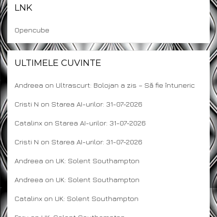
LNK
Opencube
ULTIMELE CUVINTE
Andreea
on
Ultrascurt: Bolojan a zis – Să fie întuneric
Cristi N
on
Starea AI-urilor: 31-07-2026
Catalinx
on
Starea AI-urilor: 31-07-2026
Cristi N
on
Starea AI-urilor: 31-07-2026
Andreea
on
UK: Solent Southampton
Andreea
on
UK: Solent Southampton
Catalinx
on
UK: Solent Southampton