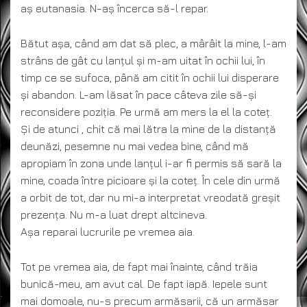
aș eutanasia. N-aș încerca să-l repar.
Bătut așa, când am dat să plec, a mârâit la mine, l-am
strâns de gât cu lanțul și m-am uitat în ochii lui, în
timp ce se sufoca, până am citit în ochii lui disperare
și abandon. L-am lăsat în pace câteva zile să-și
reconsidere poziția. Pe urmă am mers la el la coteț.
Și de atunci , chit că mai lătra la mine de la distanță
deunăzi, pesemne nu mai vedea bine, când mă
apropiam în zona unde lanțul i-ar fi permis să sară la
mine, coada între picioare și la coteț. În cele din urmă
a orbit de tot, dar nu mi-a interpretat vreodată greșit
prezența. Nu m-a luat drept altcineva.
Așa reparai lucrurile pe vremea aia.
Tot pe vremea aia, de fapt mai înainte, când trăia
bunică-meu, am avut cal. De fapt iapă. Iepele sunt
mai domoale, nu-s precum armăsarii, că un armăsar