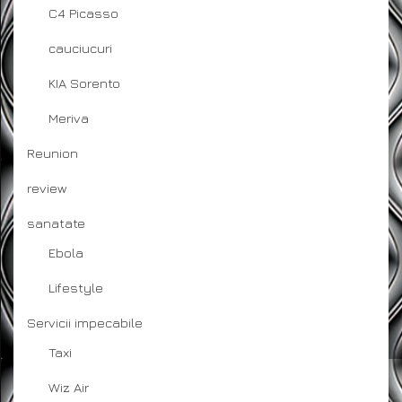
C4 Picasso
cauciucuri
KIA Sorento
Meriva
Reunion
review
sanatate
Ebola
Lifestyle
Servicii impecabile
Taxi
Wiz Air