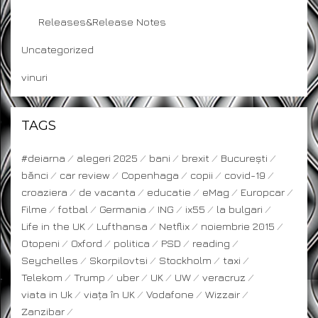
Releases&Release Notes
Uncategorized
vinuri
TAGS
#deiarna
alegeri 2025
bani
brexit
București
bănci
car review
Copenhaga
copii
covid-19
croaziera
de vacanta
educatie
eMag
Europcar
Filme
fotbal
Germania
ING
ix55
la bulgari
Life in the UK
Lufthansa
Netflix
noiembrie 2015
Otopeni
Oxford
politica
PSD
reading
Seychelles
Skorpilovtsi
Stockholm
taxi
Telekom
Trump
uber
UK
UW
veracruz
viata in Uk
viața în UK
Vodafone
Wizzair
Zanzibar