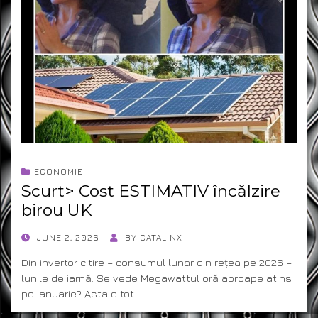
ECONOMIE
Scurt> Cost ESTIMATIV încălzire
birou UK
POSTED
JUNE 2, 2026
BY
CATALINX
ON
Din invertor citire – consumul lunar din rețea pe 2026 –
lunile de iarnă. Se vede Megawattul oră aproape atins
pe Ianuarie? Asta e tot…