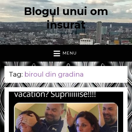
Blogul unui om
insurat
Aici vorbesc io, cu cuvintele mele. Declaratie….
MENU
Tag:
biroul din gradina