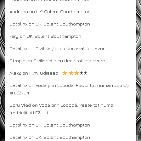
Andreea
on
UK: Solent Southampton
Catalinx
on
UK: Solent Southampton
Fery
on
UK: Solent Southampton
Catalinx
on
Civilizaçție cu declarații de avere
Stropic
on
Civilizaçție cu declarații de avere
Alex2
on
Film: Odiseea
★★
Catalinx
on
Vodă prin Lobodă: Peste tot numai restricții
și LEZ-uri
Doru Vlad
on
Vodă prin Lobodă: Peste tot numai
restricții și LEZ-uri
Catalinx
on
UK: Solent Southampton
Catalinx
on
UK: Solent Southampton