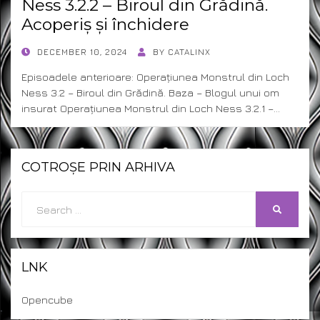
Ness 3.2.2 – Biroul din Grădină.
Acoperiș și închidere
POSTED
DECEMBER 10, 2024
BY
CATALINX
ON
Episoadele anterioare: Operațiunea Monstrul din Loch
Ness 3.2 – Biroul din Grădină. Baza – Blogul unui om
insurat Operațiunea Monstrul din Loch Ness 3.2.1 –…
COTROȘE PRIN ARHIVA
Search
SEARCH
for:
LNK
Opencube