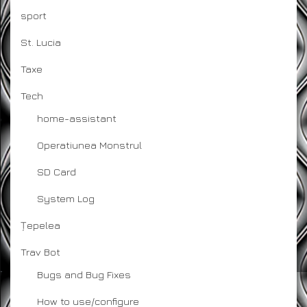
sport
St. Lucia
Taxe
Tech
home-assistant
Operatiunea Monstrul
SD Card
System Log
Țepelea
Trav Bot
Bugs and Bug Fixes
How to use/configure