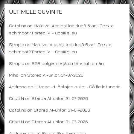
ULTIMELE CUVINTE
Catalinx
on
Maldive: Același loc după 6 ani. Ce s-a
schimbat? Partea IV – Copiii și eu
Stropic
on
Maldive: Același loc după 6 ani. Ce s-a
schimbat? Partea IV – Copiii și eu
Stropic
on
SGR belgian față cu țăranul român
Mihai
on
Starea AI-urilor: 31-07-2026
Andreea
on
Ultrascurt: Bolojan a zis – Să fie întuneric
Cristi N
on
Starea AI-urilor: 31-07-2026
Catalinx
on
Starea AI-urilor: 31-07-2026
Cristi N
on
Starea AI-urilor: 31-07-2026
Andreea
on
UK: Solent Southampton