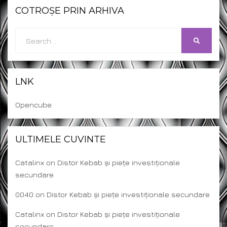
COTROȘE PRIN ARHIVA
Search
SEARCH
for:
LNK
Opencube
ULTIMELE CUVINTE
Catalinx
on
Distor Kebab și piețe investiționale
secundare
0040
on
Distor Kebab și piețe investiționale secundare
Catalinx
on
Distor Kebab și piețe investiționale
secundare