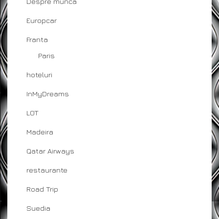
Despre munca
Europcar
Franta
Paris
hoteluri
InMyDreams
LOT
Madeira
Qatar Airways
restaurante
Road Trip
Suedia