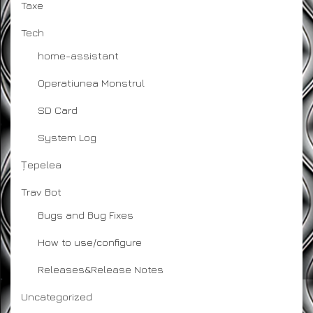
Taxe
Tech
home-assistant
Operatiunea Monstrul
SD Card
System Log
Țepelea
Trav Bot
Bugs and Bug Fixes
How to use/configure
Releases&Release Notes
Uncategorized