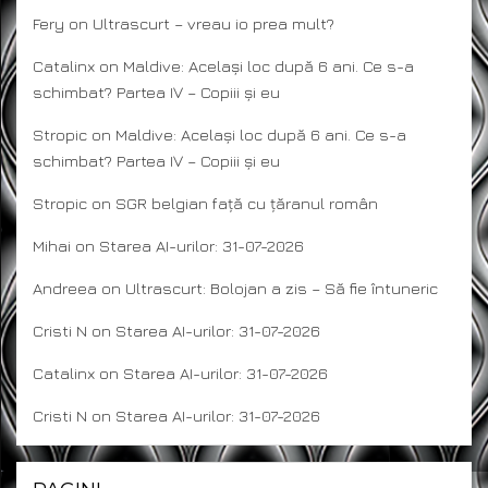
Fery
on
Ultrascurt – vreau io prea mult?
Catalinx
on
Maldive: Același loc după 6 ani. Ce s-a
schimbat? Partea IV – Copiii și eu
Stropic
on
Maldive: Același loc după 6 ani. Ce s-a
schimbat? Partea IV – Copiii și eu
Stropic
on
SGR belgian față cu țăranul român
Mihai
on
Starea AI-urilor: 31-07-2026
Andreea
on
Ultrascurt: Bolojan a zis – Să fie întuneric
Cristi N
on
Starea AI-urilor: 31-07-2026
Catalinx
on
Starea AI-urilor: 31-07-2026
Cristi N
on
Starea AI-urilor: 31-07-2026