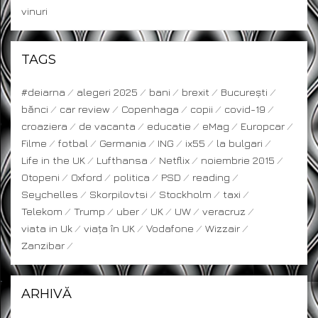
vinuri
TAGS
#deiarna
alegeri 2025
bani
brexit
București
bănci
car review
Copenhaga
copii
covid-19
croaziera
de vacanta
educatie
eMag
Europcar
Filme
fotbal
Germania
ING
ix55
la bulgari
Life in the UK
Lufthansa
Netflix
noiembrie 2015
Otopeni
Oxford
politica
PSD
reading
Seychelles
Skorpilovtsi
Stockholm
taxi
Telekom
Trump
uber
UK
UW
veracruz
viata in Uk
viața în UK
Vodafone
Wizzair
Zanzibar
ARHIVĂ