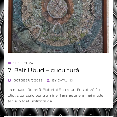
CUCULTURA
7. Bali: Ubud – cucultură
POSTED
OCTOBER 7, 2022
BY
CATALINX
ON
La muzeu. De artă. Picturi și Sculpturi. Posibil să fie
plictisitor scriu pentru mine. Țara asta era mai multe
țări și a fost unificată de…