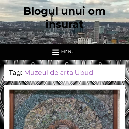
Blogul unui om
insurat
Aici vorbesc io, cu cuvintele mele. Declaratie….
MENU
Tag:
Muzeul de arta Ubud