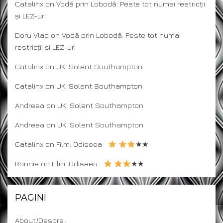
Catalinx
on
Vodă prin Lobodă: Peste tot numai restricții
și LEZ-uri
Doru Vlad
on
Vodă prin Lobodă: Peste tot numai
restricții și LEZ-uri
Catalinx
on
UK: Solent Southampton
Catalinx
on
UK: Solent Southampton
Andreea
on
UK: Solent Southampton
Andreea
on
UK: Solent Southampton
Catalinx
on
Film: Odiseea
★★
Ronnie
on
Film: Odiseea
★★
PAGINI
About/Despre…