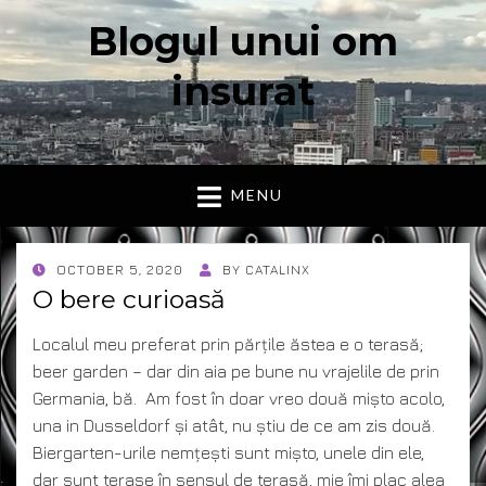
Blogul unui om
insurat
Aici vorbesc io, cu cuvintele mele. Declaratie….
MENU
POSTED
OCTOBER 5, 2020
BY
CATALINX
ON
O bere curioasă
Localul meu preferat prin părțile ăstea e o terasă;
beer garden – dar din aia pe bune nu vrajelile de prin
Germania, bă. Am fost în doar vreo două mișto acolo,
una in Dusseldorf și atât, nu știu de ce am zis două.
Biergarten-urile nemțești sunt mișto, unele din ele,
dar sunt terase în sensul de terasă, mie îmi plac alea