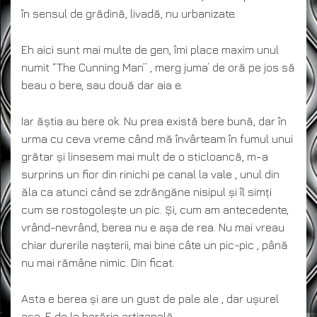
în sensul de grădină, livadă, nu urbanizate.
Eh aici sunt mai multe de gen, îmi place maxim unul
numit “The Cunning Man” , merg juma’ de oră pe jos să
beau o bere, sau două dar aia e.
Iar ăștia au bere ok. Nu prea există bere bună, dar în
urma cu ceva vreme când mă învârteam în fumul unui
grătar și linsesem mai mult de o sticloancă, m-a
surprins un fior din rinichi pe canal la vale , unul din
ăla ca atunci când se zdrăngăne nisipul și îl simți
cum se rostogolește un pic. Și, cum am antecedente,
vrând-nevrând, berea nu e așa de rea. Nu mai vreau
chiar durerile nașterii, mai bine câte un pic-pic , până
nu mai rămâne nimic. Din ficat.
Asta e berea și are un gust de pale ale , dar ușurel
așa. E de la berărie artizanală.