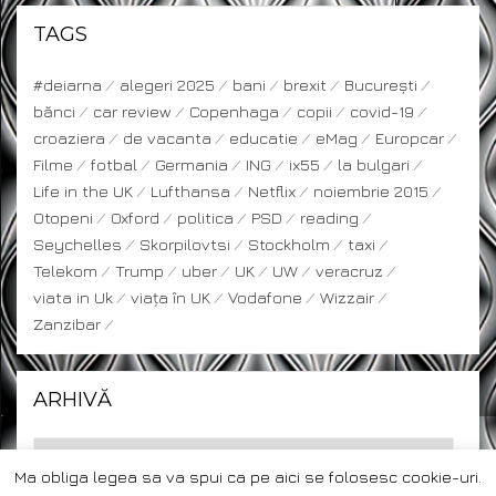
TAGS
#deiarna
alegeri 2025
bani
brexit
București
bănci
car review
Copenhaga
copii
covid-19
croaziera
de vacanta
educatie
eMag
Europcar
Filme
fotbal
Germania
ING
ix55
la bulgari
Life in the UK
Lufthansa
Netflix
noiembrie 2015
Otopeni
Oxford
politica
PSD
reading
Seychelles
Skorpilovtsi
Stockholm
taxi
Telekom
Trump
uber
UK
UW
veracruz
viata in Uk
viața în UK
Vodafone
Wizzair
Zanzibar
ARHIVĂ
Ma obliga legea sa va spui ca pe aici se folosesc cookie-uri.