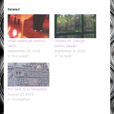
Related
Vineri seara pe centrul
Ultrascurt: Căsuțe
vechi
pentru păsări
September 25, 2019
September 8, 2022
In "Bucuresti"
In "La țară"
Prin țară: Și la Timișoara
August 27, 2020
In "Civilisation"