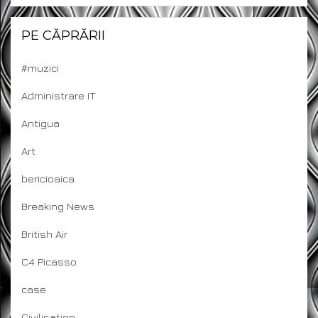
PE CĂPRĂRII
#muzici
Administrare IT
Antigua
Art
bericioaica
Breaking News
British Air
C4 Picasso
case
Civilisation