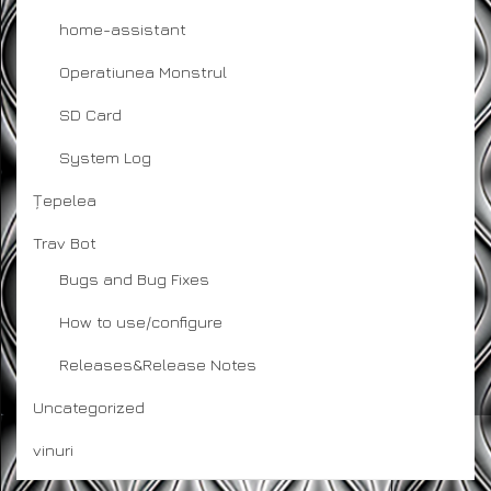
home-assistant
Operatiunea Monstrul
SD Card
System Log
Țepelea
Trav Bot
Bugs and Bug Fixes
How to use/configure
Releases&Release Notes
Uncategorized
vinuri