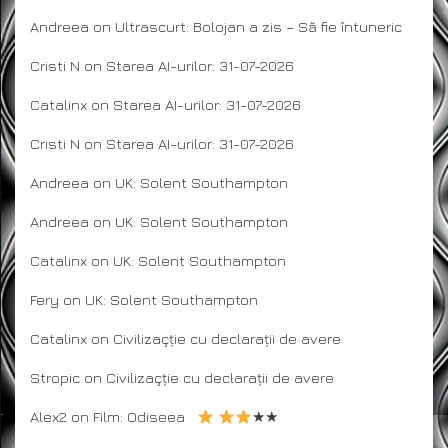
Andreea
on
Ultrascurt: Bolojan a zis – Să fie întuneric
Cristi N
on
Starea AI-urilor: 31-07-2026
Catalinx
on
Starea AI-urilor: 31-07-2026
Cristi N
on
Starea AI-urilor: 31-07-2026
Andreea
on
UK: Solent Southampton
Andreea
on
UK: Solent Southampton
Catalinx
on
UK: Solent Southampton
Fery
on
UK: Solent Southampton
Catalinx
on
Civilizaçție cu declarații de avere
Stropic
on
Civilizaçție cu declarații de avere
Alex2
on
Film: Odiseea
★★