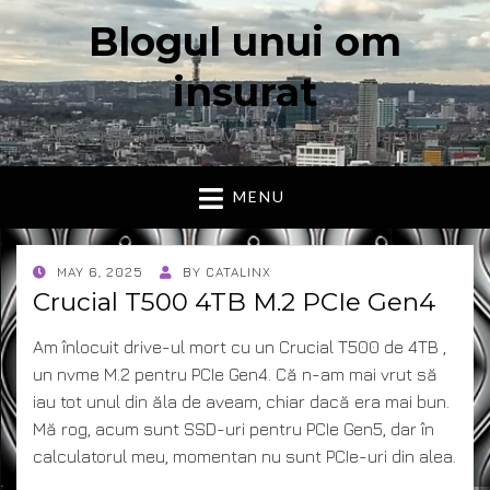
Blogul unui om
insurat
Aici vorbesc io, cu cuvintele mele. Declaratie….
MENU
POSTED
MAY 6, 2025
BY
CATALINX
ON
Crucial T500 4TB M.2 PCIe Gen4
Am înlocuit drive-ul mort cu un Crucial T500 de 4TB ,
un nvme M.2 pentru PCIe Gen4. Că n-am mai vrut să
iau tot unul din ăla de aveam, chiar dacă era mai bun.
Mă rog, acum sunt SSD-uri pentru PCIe Gen5, dar în
calculatorul meu, momentan nu sunt PCIe-uri din alea.