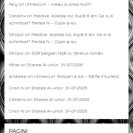
Fery
on
Ultrascurt – vreau io prea mult?
Catalinx
on
Maldive: Același loc după 6 ani. Ce s-a
schimbat? Partea IV – Copiii și eu
Stropic
on
Maldive: Același loc după 6 ani. Ce s-a
schimbat? Partea IV – Copiii și eu
Stropic
on
SGR belgian față cu țăranul român
Mihai
on
Starea AI-urilor: 31-07-2026
Andreea
on
Ultrascurt: Bolojan a zis – Să fie întuneric
Cristi N
on
Starea AI-urilor: 31-07-2026
Catalinx
on
Starea AI-urilor: 31-07-2026
Cristi N
on
Starea AI-urilor: 31-07-2026
PAGINI