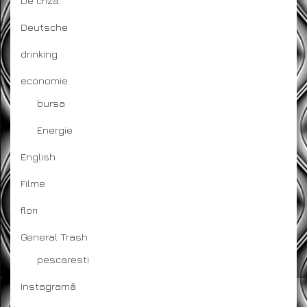
De criza…
Deutsche
drinking
economie
bursa
Energie
English
Filme
flori
General Trash
pescaresti
Instagramă