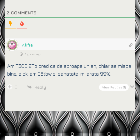
2
COMMENTS
Alifie
1 year ago
Am T500 2Tb cred ca de aproape un an, chiar se misca
bine, e ok, am 35tbw si sanatate imi arata 99%.
0
Reply
View Replies
(1)