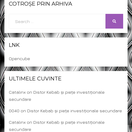
COTROȘE PRIN ARHIVA
Search
SEARCH
for:
LNK
Opencube
ULTIMELE CUVINTE
Catalinx
on
Distor Kebab și piețe investiționale
secundare
0040
on
Distor Kebab și piețe investiționale secundare
Catalinx
on
Distor Kebab și piețe investiționale
secundare