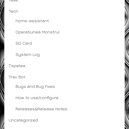
Tech
home-assistant
Operatiunea Monstrul
SD Card
System Log
Țepelea
Trav Bot
Bugs and Bug Fixes
How to use/configure
Releases&Release Notes
Uncategorized