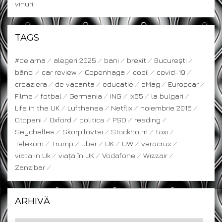
vinuri
TAGS
#deiarna
alegeri 2025
bani
brexit
București
bănci
car review
Copenhaga
copii
covid-19
croaziera
de vacanta
educatie
eMag
Europcar
Filme
fotbal
Germania
ING
ix55
la bulgari
Life in the UK
Lufthansa
Netflix
noiembrie 2015
Otopeni
Oxford
politica
PSD
reading
Seychelles
Skorpilovtsi
Stockholm
taxi
Telekom
Trump
uber
UK
UW
veracruz
viata in Uk
viața în UK
Vodafone
Wizzair
Zanzibar
ARHIVĂ