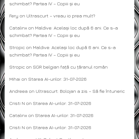
schimbat? Partea IV – Copiii și eu
Fery
on
Ultrascurt – vreau io prea mult?
Catalinx
on
Maldive: Același loc după 6 ani. Ce s-a
schimbat? Partea IV – Copiii și eu
Stropic
on
Maldive: Același loc după 6 ani. Ce s-a
schimbat? Partea IV – Copiii și eu
Stropic
on
SGR belgian față cu țăranul român
Mihai
on
Starea AI-urilor: 31-07-2026
Andreea
on
Ultrascurt: Bolojan a zis – Să fie întuneric
Cristi N
on
Starea AI-urilor: 31-07-2026
Catalinx
on
Starea AI-urilor: 31-07-2026
Cristi N
on
Starea AI-urilor: 31-07-2026