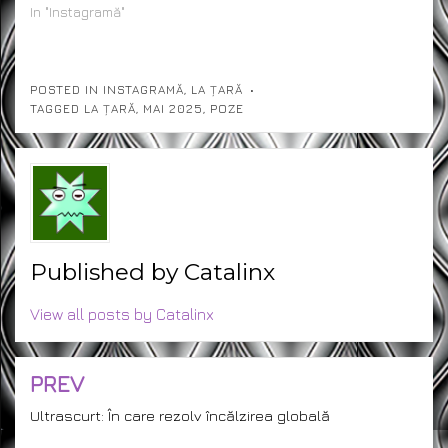
In "Instagramă"
POSTED IN
INSTAGRAMĂ
,
LA ȚARĂ
TAGGED
LA ȚARĂ
,
MAI 2025
,
POZE
Published by
Catalinx
View all posts by Catalinx
PREV
Post
navigation
Ultrascurt: În care rezolv încălzirea globală