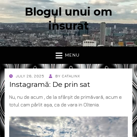
Blogul unui om
insurat
Aici vorbesc io, cu cuvintele mele. Declaratie….
MENU
POSTED
JULY 26, 2025
BY
CATALINX
ON
Instagramă: De prin sat
Nu, nu de acum , de la sfârșit de primăvară, acum e
totul cam pârlit așa, ca de vara in Oltenia.