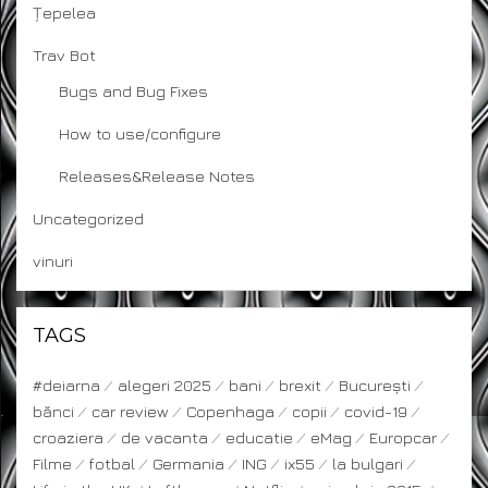
Țepelea
Trav Bot
Bugs and Bug Fixes
How to use/configure
Releases&Release Notes
Uncategorized
vinuri
TAGS
#deiarna
alegeri 2025
bani
brexit
București
bănci
car review
Copenhaga
copii
covid-19
croaziera
de vacanta
educatie
eMag
Europcar
Filme
fotbal
Germania
ING
ix55
la bulgari