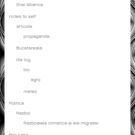
Star Alliance
notes to self
articole
propaganda
Bucatareala
life log
bio
agro
meteo
Politice
Razboi
Razboaiele climatice și ale migrației
Prin lume