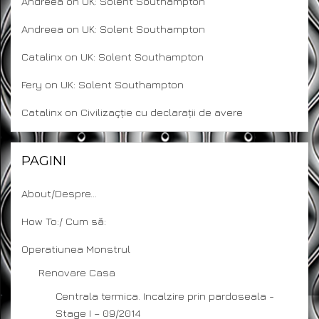
Andreea
on
UK: Solent Southampton
Andreea
on
UK: Solent Southampton
Catalinx
on
UK: Solent Southampton
Fery
on
UK: Solent Southampton
Catalinx
on
Civilizaçție cu declarații de avere
PAGINI
About/Despre…
How To:/ Cum să:
Operatiunea Monstrul
Renovare Casa
Centrala termica. Incalzire prin pardoseala -
Stage I – 09/2014