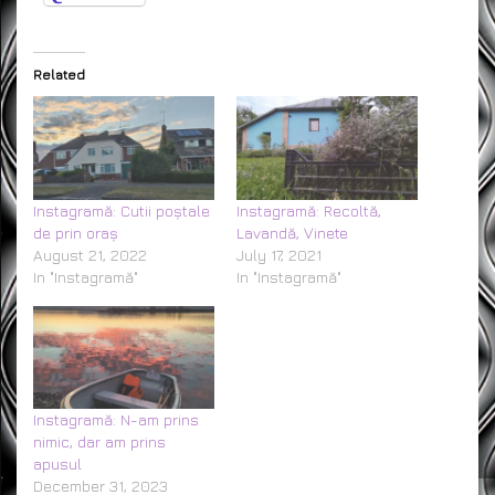
Related
Instagramă: Cutii poștale
Instagramă: Recoltă,
de prin oraș
Lavandă, Vinete
August 21, 2022
July 17, 2021
In "Instagramă"
In "Instagramă"
Instagramă: N-am prins
nimic, dar am prins
apusul
December 31, 2023