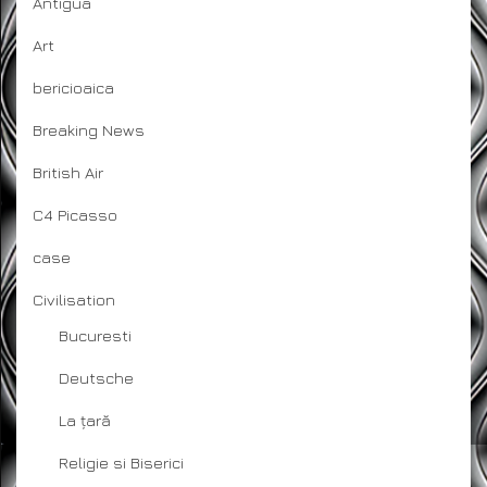
Antigua
Art
bericioaica
Breaking News
British Air
C4 Picasso
case
Civilisation
Bucuresti
Deutsche
La țară
Religie si Biserici