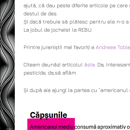
ajută, că dau peste diferite articole pe car
destul de des.
Și dacă trebuie să plătesc pentru ele n-o s-o
La jobul de jocheist la REBU.
Printre juraniștii mei favoriți e
Andreea Tobi
Citeam deunăzi articolul
ăsta
. Da, interesan
pesticide, da,să aflăm.
Și după aia ajungi la partea cu ”americanul 