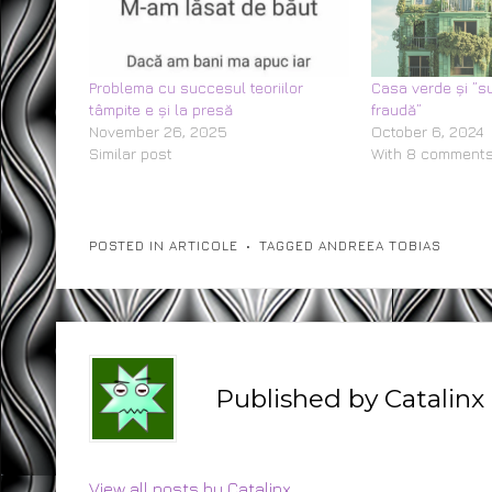
Problema cu succesul teoriilor
Casa verde și ”su
tâmpite e și la presă
fraudă”
November 26, 2025
October 6, 2024
Similar post
With 8 comment
POSTED IN
ARTICOLE
TAGGED
ANDREEA TOBIAS
Published by
Catalinx
View all posts by Catalinx