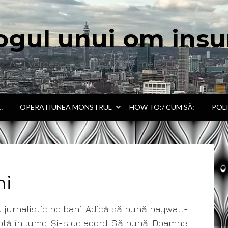
ogul unui om insu
Aici vorbesc io, cu cuvintele mele. Declaratie….
…
OPERATIUNEA MONSTRUL
HOW TO:/ CUM SĂ:
POL
ni
t jurnalistic pe bani. Adică să pună paywall-
âmplă în lume. Și-s de acord. Să pună. Doamne