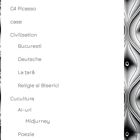
C4 Picasso
case
Civilisation
Bucuresti
Deutsche
La țară
Religie si Biserici
Cucultura
AI-uri
Midjurney
Poezie