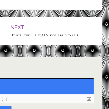
NEXT
Scurt> Cost ESTIMATIV încălzire birou UK
[+]
Name*