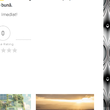
 imediat!
0
le Rating