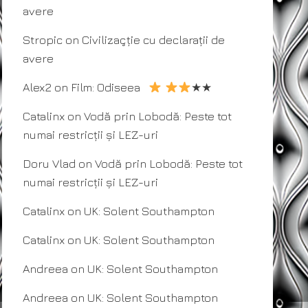
avere
Stropic
on
Civilizaçție cu declarații de
avere
Alex2
on
Film: Odiseea
★★
Catalinx
on
Vodă prin Lobodă: Peste tot
numai restricții și LEZ-uri
Doru Vlad
on
Vodă prin Lobodă: Peste tot
numai restricții și LEZ-uri
Catalinx
on
UK: Solent Southampton
Catalinx
on
UK: Solent Southampton
Andreea
on
UK: Solent Southampton
Andreea
on
UK: Solent Southampton