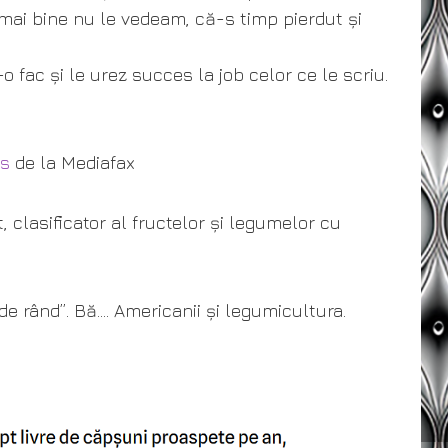
e mai bine nu le vedeam, că-s timp pierdut și
 fac și le urez succes la job celor ce le scriu.
as
de la Mediafax
t, clasificator al fructelor și legumelor cu
de rând”. Bă…. Americanii și legumicultura.