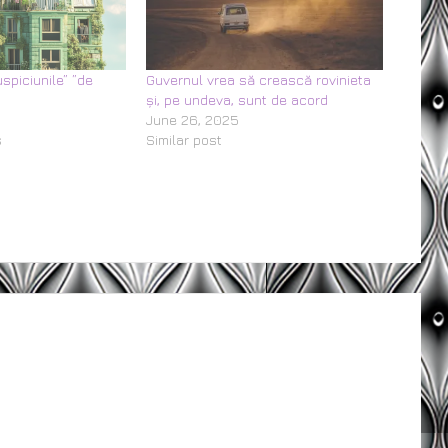
spiciunile” ”de
Guvernul vrea să crească rovinieta
și, pe undeva, sunt de acord
June 26, 2025
s
Similar post