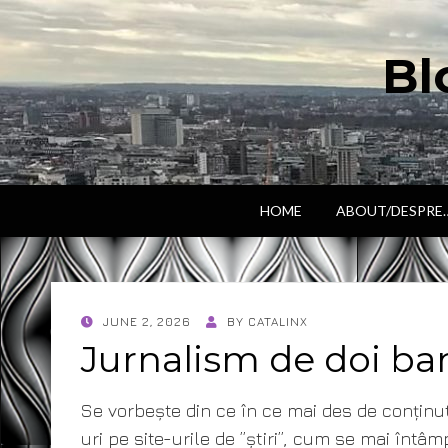
Bl
HOME
ABOUT/DESPRE
POSTED
JUNE 2, 2026
BY
CATALINX
ON
Jurnalism de doi ba
Se vorbește din ce în ce mai des de conținu
uri pe site-urile de ”știri”, cum se mai înt