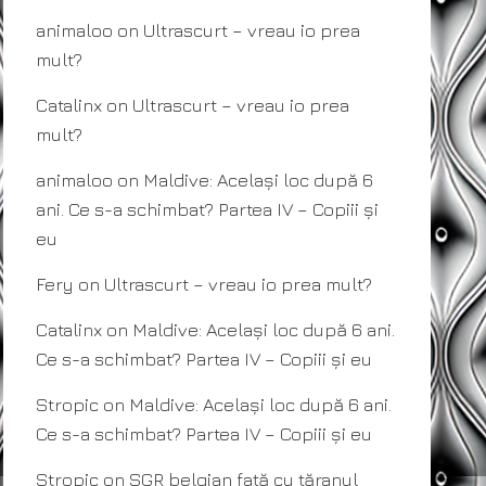
animaloo
on
Ultrascurt – vreau io prea
mult?
Catalinx
on
Ultrascurt – vreau io prea
mult?
animaloo
on
Maldive: Același loc după 6
ani. Ce s-a schimbat? Partea IV – Copiii și
eu
Fery
on
Ultrascurt – vreau io prea mult?
Catalinx
on
Maldive: Același loc după 6 ani.
Ce s-a schimbat? Partea IV – Copiii și eu
Stropic
on
Maldive: Același loc după 6 ani.
Ce s-a schimbat? Partea IV – Copiii și eu
Stropic
on
SGR belgian față cu țăranul