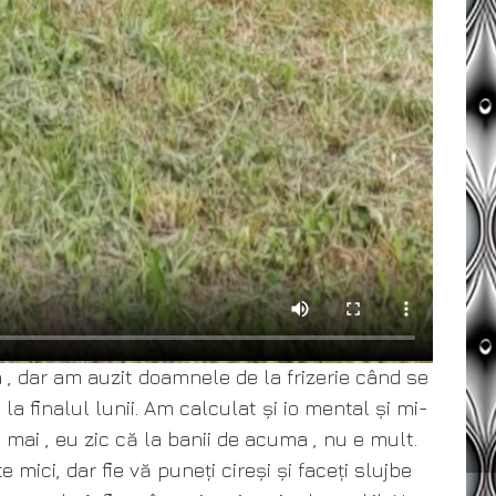
 , dar am auzit doamnele de la frizerie când se
la finalul lunii. Am calculat și io mental și mi-
 mai , eu zic că la banii de acuma , nu e mult.
e mici, dar fie vă puneți cireși și faceți slujbe