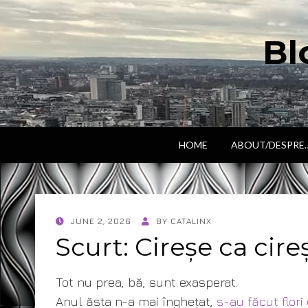
Bl
HOME
ABOUT/DESPRE
POSTED
JUNE 2, 2026
BY
CATALINX
ON
Scurt: Cireșe ca cire
Tot nu prea, bă, sunt exasperat.
Anul ăsta n-a mai înghețat,
s-au făcut flori