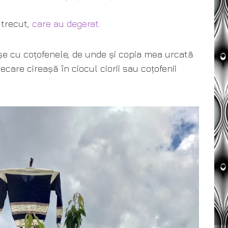
 trecut,
care au degerat
.
șe cu coțofenele, de unde și copia mea urcată
care cireașă în ciocul ciorii sau coțofenii