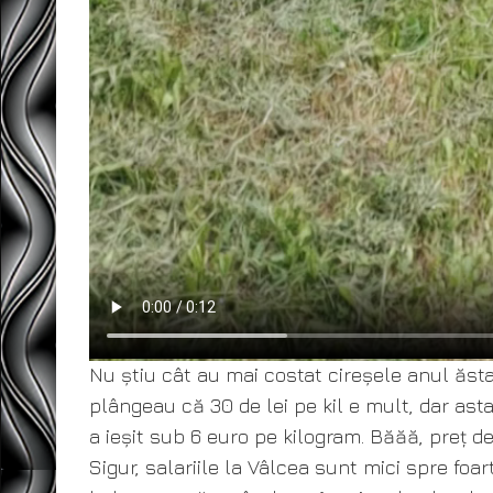
Nu știu cât au mai costat cireșele anul ăsta
plângeau că 30 de lei pe kil e mult, dar asta 
a ieșit sub 6 euro pe kilogram. Băăă, preț de
Sigur, salariile la Vâlcea sunt mici spre foart