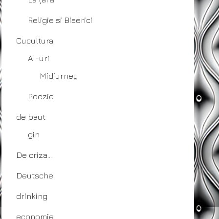
Religie si Biserici
Cucultura
AI-uri
Midjurney
Poezie
de baut
gin
De criza…
Deutsche
drinking
economie