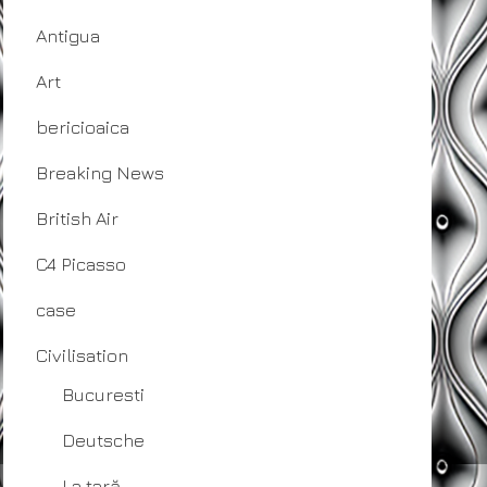
Antigua
Art
bericioaica
Breaking News
British Air
C4 Picasso
case
Civilisation
Bucuresti
Deutsche
La țară