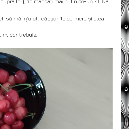
upra lor), fie mâncați mai puțin de-un kil. Na.
eți să mă-njurați, căpșunile au mers și alea
m, dar trebuie.