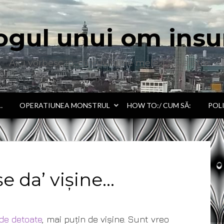
ogul unui om insu
Aici vorbesc io, cu cuvintele mele. Declaratie….
…
OPERATIUNEA MONSTRUL
HOW TO:/ CUM SĂ:
POL
șe da’ vișine…
 de detoate
, mai puțin de vișine. Sunt vreo