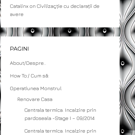
Catalinx
on
Civilizaçție cu declarații de
avere
PAGINI
About/Despre…
How To:/ Cum să:
Operatiunea Monstrul
Renovare Casa
Centrala termica. Incalzire prin
pardoseala -Stage I – 09/2014
Centrala termica. Incalzire prin