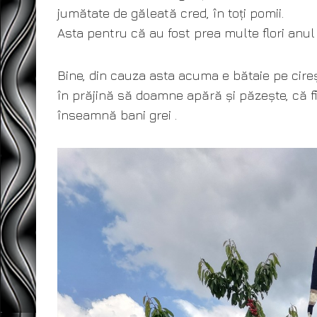
jumătate de găleată cred, în toți pomii.
Asta pentru că au fost prea multe flori anul
Bine, din cauza asta acuma e bătaie pe cire
în prăjină să doamne apără și păzește, că fie
înseamnă bani grei .