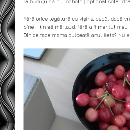
la bunuțu să nu închețe ( opțional solar deas
Fără orice legătură cu vișine, decât dacă vr
bine – țin să mă laud, fără a fi meritul meu.
Din ce face mama dulceață anul ăsta? Nu ști