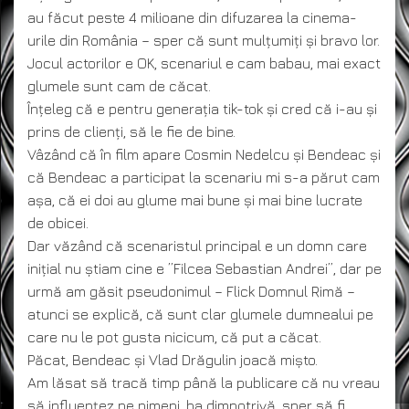
au făcut peste 4 milioane din difuzarea la cinema-
urile din România – sper că sunt mulțumiți și bravo lor.
Jocul actorilor e OK, scenariul e cam babau, mai exact
glumele sunt cam de căcat.
Înțeleg că e pentru generația tik-tok și cred că i-au și
prins de clienți, să le fie de bine.
Vâzând că în film apare Cosmin Nedelcu și Bendeac și
că Bendeac a participat la scenariu mi s-a părut cam
așa, că ei doi au glume mai bune și mai bine lucrate
de obicei.
Dar văzând că scenaristul principal e un domn care
inițial nu știam cine e ”Filcea Sebastian Andrei”, dar pe
urmă am găsit pseudonimul – Flick Domnul Rimă –
atunci se explică, că sunt clar glumele dumnealui pe
care nu le pot gusta nicicum, că put a căcat.
Păcat, Bendeac și Vlad Drăgulin joacă mișto.
Am lăsat să tracă timp până la publicare că nu vreau
să influențez pe nimeni, ba dimpotrivă, sper să fi