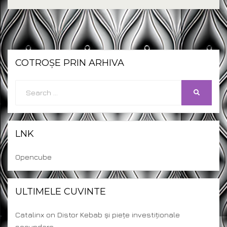
COTROȘE PRIN ARHIVA
Search
SEARCH
for:
LNK
Opencube
ULTIMELE CUVINTE
Catalinx
on
Distor Kebab și piețe investiționale
secundare