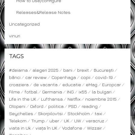
How to use/configure
Releases&Release Notes
Uncategorized
vinuri
TAGS
#deiarna
alegeri 2025
bani
brexit
București
bănci
car review
Copenhaga
copii
covid-19
croaziera
de vacanta
educatie
eMag
Europcar
Filme
fotbal
Germania
ING
ix55
la bulgari
Life in the UK
Lufthansa
Netflix
noiembrie 2015
Otopeni
Oxford
politica
PSD
reading
Seychelles
Skorpilovtsi
Stockholm
taxi
Telekom
Trump
uber
UK
UW
veracruz
viata in Uk
viața în UK
Vodafone
Wizzair