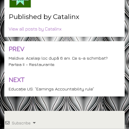
Published by
Catalinx
View all posts by Catalinx
PREV
Post
navigation
Maldive: Același loc după 6 ani. Ce s-a schimbat?
Partea II – Restaurante.
NEXT
Educație US: ”Earnings Accountability rule”
Subscribe