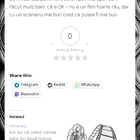
făcut mulți bani, că e OK – nu e un film foarte rău, dar
cu un scenariu mai bun cred că putea fi mai bun.
0
Article Rating
Share this:
Telegram
Reddit
WhatsApp
Mastodon
Related
Mineralu’
Am zis că citesc cartea
asta din două motive.