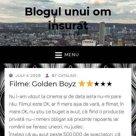
Blogul unui om
insurat
Aici vorbesc io, cu cuvintele mele. Declaratie….
MENU
POSTED
JULY 4, 2026
BY
CATALINX
ON
Filme: Golden Boyz
★★★
Nu l-am văzut la cinema și de data asta nu-mi pare
rău. Filmul este OK, ar fi mers așa de vară, e filmat, în
mare OK, nu știu ce buget a avut, că fiind o producție
privată nu-i nimeni obligat să prezinte rapoarte, iar
românii se feresc uneori, nu judec.
Înțeleg că au avut peste 500,000 de spectatori, că