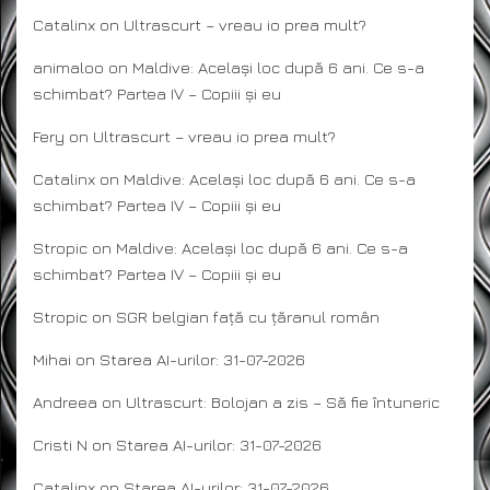
Catalinx
on
Ultrascurt – vreau io prea mult?
animaloo
on
Maldive: Același loc după 6 ani. Ce s-a
schimbat? Partea IV – Copiii și eu
Fery
on
Ultrascurt – vreau io prea mult?
Catalinx
on
Maldive: Același loc după 6 ani. Ce s-a
schimbat? Partea IV – Copiii și eu
Stropic
on
Maldive: Același loc după 6 ani. Ce s-a
schimbat? Partea IV – Copiii și eu
Stropic
on
SGR belgian față cu țăranul român
Mihai
on
Starea AI-urilor: 31-07-2026
Andreea
on
Ultrascurt: Bolojan a zis – Să fie întuneric
Cristi N
on
Starea AI-urilor: 31-07-2026
Catalinx
on
Starea AI-urilor: 31-07-2026