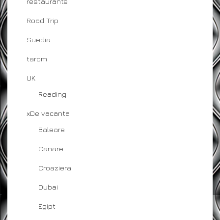
restaurante
Road Trip
Suedia
tarom
UK
Reading
xDe vacanta
Baleare
Canare
Croaziera
Dubai
Egipt