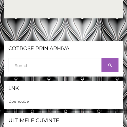
COTROȘE PRIN ARHIVA
Search
SEARCH
for:
LNK
Opencube
ULTIMELE CUVINTE