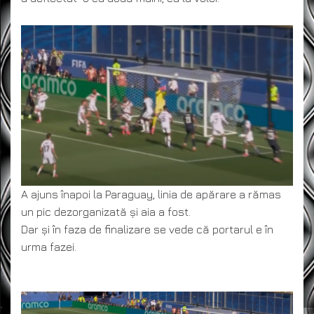
A ajuns înapoi la Paraguay, linia de apărare a rămas
un pic dezorganizată și aia a fost.
Dar și în faza de finalizare se vede că portarul e în
urma fazei.