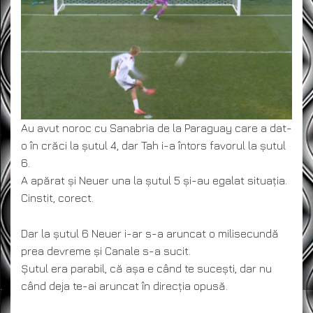
Au avut noroc cu Sanabria de la Paraguay care a dat-
o în crăci la șutul 4, dar Tah i-a întors favorul la șutul
6.
A apărat și Neuer una la șutul 5 și-au egalat situația.
Cinstit, corect.
Dar la șutul 6 Neuer i-ar s-a aruncat o milisecundă
prea devreme și Canale s-a sucit.
Șutul era parabil, că așa e când te sucești, dar nu
când deja te-ai aruncat în direcția opusă.