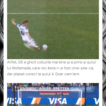
Altfel, Gill a ghicit colțurile mai bine și a prins și șutul
lui Woltemade, care nici ăsta n-a fost cine-știe-ce,
dar plasat corect la șutul 4. Doar cam lent.