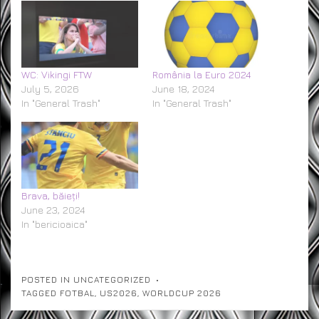
WC: Vikingi FTW
România la Euro 2024
July 5, 2026
June 18, 2024
In "General Trash"
In "General Trash"
Brava, băieți!
June 23, 2024
In "bericioaica"
POSTED IN
UNCATEGORIZED
TAGGED
FOTBAL
,
US2026
,
WORLDCUP 2026