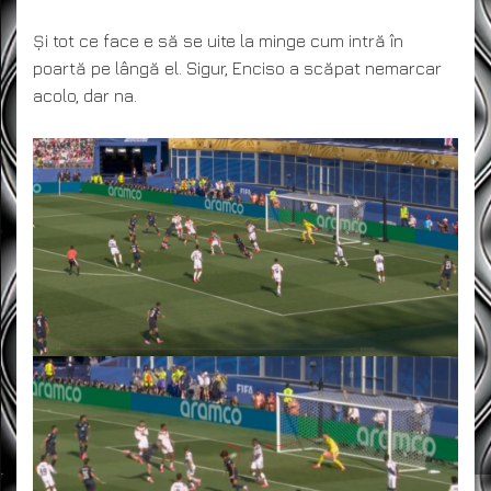
Și tot ce face e să se uite la minge cum intră în
poartă pe lângă el. Sigur, Enciso a scăpat nemarcar
acolo, dar na.