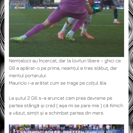
Nemțalocii au încercat, dar la lovituri libere – ghici ce:
Gill a apărat-o pe prima, neamțul a tras slăbuț, dar
meritul portarului.
Mauricio i-a arătat cum se trage pe colțul ăla.
La șutul 2 Gill s-a aruncat cam prea devreme pe
partea stângă și cred ( așa mi se pare mie ) că Kimich
a văzut, simțit și a schimbat partea din mers.