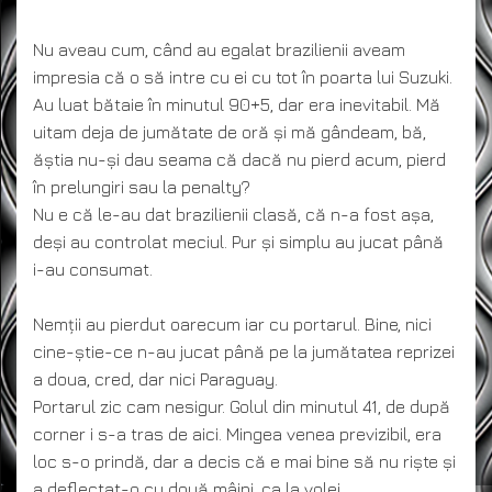
Nu aveau cum, când au egalat brazilienii aveam
impresia că o să intre cu ei cu tot în poarta lui Suzuki.
Au luat bătaie în minutul 90+5, dar era inevitabil. Mă
uitam deja de jumătate de oră și mă gândeam, bă,
ăștia nu-și dau seama că dacă nu pierd acum, pierd
în prelungiri sau la penalty?
Nu e că le-au dat brazilienii clasă, că n-a fost așa,
deși au controlat meciul. Pur și simplu au jucat până
i-au consumat.
Nemții au pierdut oarecum iar cu portarul. Bine, nici
cine-știe-ce n-au jucat până pe la jumătatea reprizei
a doua, cred, dar nici Paraguay.
Portarul zic cam nesigur. Golul din minutul 41, de după
corner i s-a tras de aici. Mingea venea previzibil, era
loc s-o prindă, dar a decis că e mai bine să nu riște și
a deflectat-o cu două mâini, ca la volei.