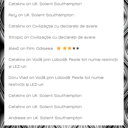
Catalinx
on
UK: Solent Southampton
Fery
on
UK: Solent Southampton
Catalinx
on
Civilizaçție cu declarații de avere
Stropic
on
Civilizaçție cu declarații de avere
Alex2
on
Film: Odiseea
★★
Catalinx
on
Vodă prin Lobodă: Peste tot numai restricții
și LEZ-uri
Doru Vlad
on
Vodă prin Lobodă: Peste tot numai
restricții și LEZ-uri
Catalinx
on
UK: Solent Southampton
Catalinx
on
UK: Solent Southampton
Andreea
on
UK: Solent Southampton