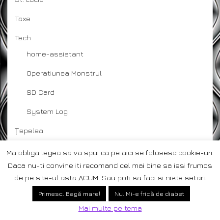
Taxe
Tech
home-assistant
Operatiunea Monstrul
SD Card
System Log
Țepelea
Trav Bot
Ma obliga legea sa va spui ca pe aici se folosesc cookie-uri.
Daca nu-ti convine iti recomand cel mai bine sa iesi frumos
Bugs and Bug Fixes
de pe site-ul asta ACUM. Sau poti sa faci si niste setari.
How to use/configure
Primesc. Bagă mare!
Nu. Mi-e frică de diabet
Releases&Release Notes
Mai multe pe tema