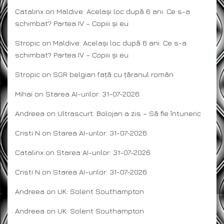
Catalinx
on
Maldive: Același loc după 6 ani. Ce s-a
schimbat? Partea IV – Copiii și eu
Stropic
on
Maldive: Același loc după 6 ani. Ce s-a
schimbat? Partea IV – Copiii și eu
Stropic
on
SGR belgian față cu țăranul român
Mihai
on
Starea AI-urilor: 31-07-2026
Andreea
on
Ultrascurt: Bolojan a zis – Să fie întuneric
Cristi N
on
Starea AI-urilor: 31-07-2026
Catalinx
on
Starea AI-urilor: 31-07-2026
Cristi N
on
Starea AI-urilor: 31-07-2026
Andreea
on
UK: Solent Southampton
Andreea
on
UK: Solent Southampton