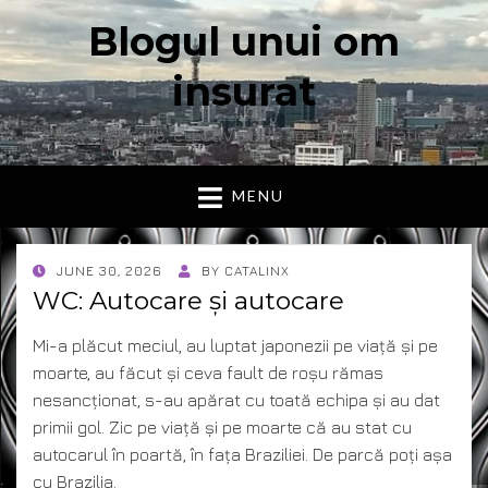
Blogul unui om
insurat
Aici vorbesc io, cu cuvintele mele. Declaratie….
MENU
POSTED
JUNE 30, 2026
BY
CATALINX
ON
WC: Autocare și autocare
Mi-a plăcut meciul, au luptat japonezii pe viață și pe
moarte, au făcut și ceva fault de roșu rămas
nesancționat, s-au apărat cu toată echipa și au dat
primii gol. Zic pe viață și pe moarte că au stat cu
autocarul în poartă, în fața Braziliei. De parcă poți așa
cu Brazilia.