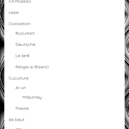
C4 Picasso
case
Civilisation
Bucuresti
Deutsche
La țară
Religie si Biserici
Cucultura
AI-uri
Midjurney
Poezie
de baut
gin