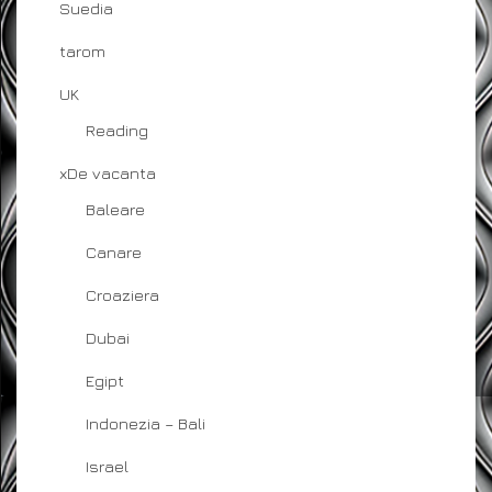
Suedia
tarom
UK
Reading
xDe vacanta
Baleare
Canare
Croaziera
Dubai
Egipt
Indonezia – Bali
Israel