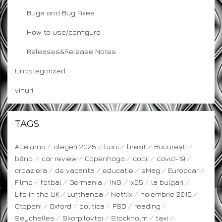
Bugs and Bug Fixes
How to use/configure
Releases&Release Notes
Uncategorized
vinuri
TAGS
#deiarna
alegeri 2025
bani
brexit
București
bănci
car review
Copenhaga
copii
covid-19
croaziera
de vacanta
educatie
eMag
Europcar
Filme
fotbal
Germania
ING
ix55
la bulgari
Life in the UK
Lufthansa
Netflix
noiembrie 2015
Otopeni
Oxford
politica
PSD
reading
Seychelles
Skorpilovtsi
Stockholm
taxi