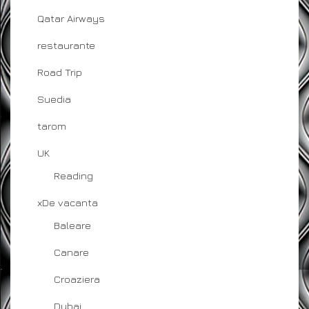
Qatar Airways
restaurante
Road Trip
Suedia
tarom
UK
Reading
xDe vacanta
Baleare
Canare
Croaziera
Dubai