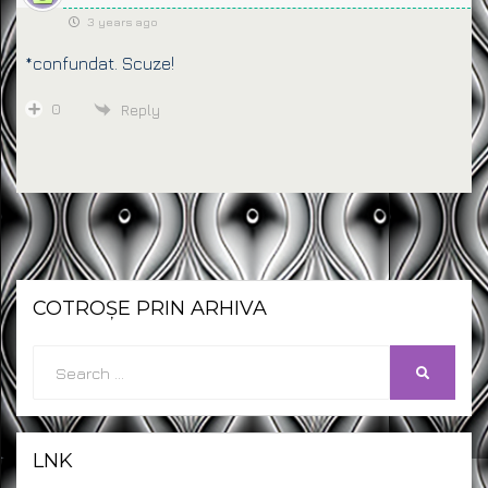
3 years ago
*confundat. Scuze!
0
Reply
COTROȘE PRIN ARHIVA
Search
SEARCH
for:
LNK