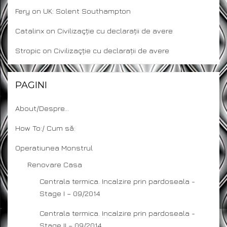
Fery
on
UK: Solent Southampton
Catalinx
on
Civilizaçție cu declarații de avere
Stropic
on
Civilizaçție cu declarații de avere
PAGINI
About/Despre…
How To:/ Cum să:
Operatiunea Monstrul
Renovare Casa
Centrala termica. Incalzire prin pardoseala -
Stage I – 09/2014
Centrala termica. Incalzire prin pardoseala -
Stage II – 09/2014