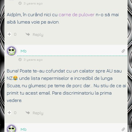
3 years ago
Aidplm, în curând nici cu
carne de pulover
n-o să mai
aibă lumea voie pe avion.
0
Reply
Mb
3 years ago
Buna! Poate te-au cofundat cu un calator spre AU sau
NZ
unde lista nepermiselor e incredibil de lunga
Scuze, nu glumesc pe teme de porc dar… Nu stiu de ce ai
primit tu acest email. Pare discriminatoriu la prima
vedere.
0
Reply
Mb