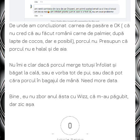
De unde am concluzionat: carnea de pasăre e OK ( că
nu cred că au făcut românii carne de palmier, după
lapte de cocos, dar e posibil), porcul nu. Presupun că
porcul nu e halal și de aia.
Nu îmi e clar dacă porcul merge totuși înfoliat și
băgat la cală, sau e vorba tot de pui, sau dacă pot
căra porcul în bagajul de mână. Need more data.
Bine , eu nu zbor anul ăsta cu Wizz, că m-au păgubit,
dar zic așa.
0
Article Rating