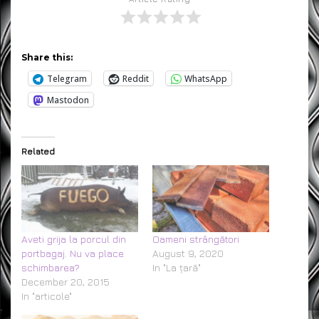
Share this:
Telegram
Reddit
WhatsApp
Mastodon
Related
Aveti grija la porcul din
Oameni strângători
portbagaj. Nu va place
August 9, 2020
schimbarea?
In "La țară"
December 20, 2015
In "articole"