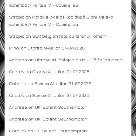
schimbat? Partea IV – Copiii și eu
Stropic
on
Maldive: Același loc după 6 ani. Ce s-a
schimbat? Partea IV – Copiii și eu
Stropic
on
SGR belgian față cu țăranul român
Mihai
on
Starea AI-urilor: 31-07-2026
Andreea
on
Ultrascurt: Bolojan a zis – Să fie întuneric
Cristi N
on
Starea AI-urilor: 31-07-2026
Catalinx
on
Starea AI-urilor: 31-07-2026
Cristi N
on
Starea AI-urilor: 31-07-2026
Andreea
on
UK: Solent Southampton
Andreea
on
UK: Solent Southampton
Catalinx
on
UK: Solent Southampton