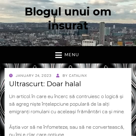
Blogul unui om
insurat
Aici vorbesc io, cu cuvintele mele. Declaratie….
MENU
POSTED
JANUARY 24, 2023
BY
CATALINX
ON
Ultrascurt: Doar halal
Un articol în care eu încerc să contruiesc o logică și
să agreg niște înțelepciune populară de la alți
emigranți romulani cu aceleași frământări ca și mine.
Ăștia vor să ne înfometeze, sau să ne convertească,
nu îmi e clar care opțiune.