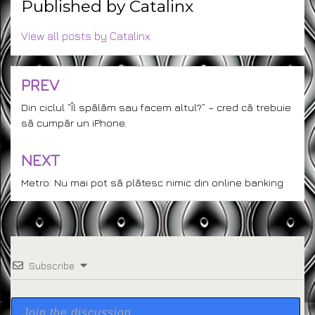
Published by
Catalinx
View all posts by Catalinx
PREV
Post
navigation
Din ciclul “Îl spălăm sau facem altul?” – cred că trebuie
să cumpăr un iPhone.
NEXT
Metro: Nu mai pot să plătesc nimic din online banking
Subscribe