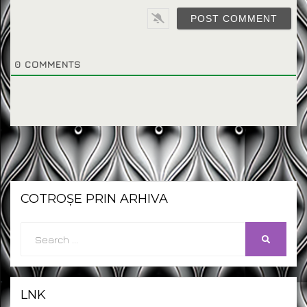
0
COMMENTS
COTROȘE PRIN ARHIVA
Search
SEARCH
for:
LNK