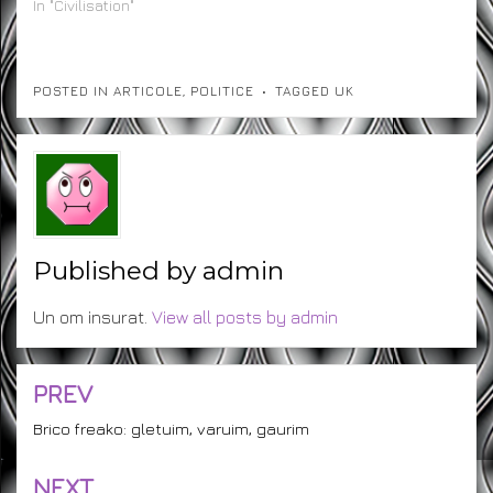
In "Civilisation"
POSTED IN
ARTICOLE
,
POLITICE
TAGGED
UK
Published by
admin
Un om insurat.
View all posts by admin
PREV
Post
navigation
Brico freako: gletuim, varuim, gaurim
NEXT