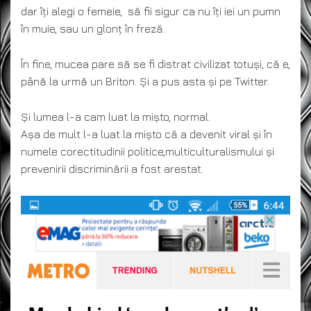
dar îți alegi o femeie, să fii sigur ca nu îți iei un pumn
în muie, sau un glonț în freză.
În fine, mucea pare să se fi distrat civilizat totuși, că e,
până la urmă un Briton. Și a pus asta și pe Twitter.
Și lumea l-a cam luat la mișto, normal.
Așa de mult l-a luat la mișto că a devenit viral și în
numele corectitudinii politice,multiculturalismului și
prevenirii discriminării a fost arestat.