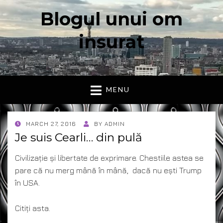
Blogul unui om
insurat
Aici vorbesc io, cu cuvintele mele. Declaratie….
MENU
POSTED
MARCH 27, 2016
BY
ADMIN
ON
Je suis Cearli… din pulă
Civilizație și libertate de exprimare. Chestiile astea se
pare că nu merg mână în mână, dacă nu ești Trump
în USA.
Citiți asta.