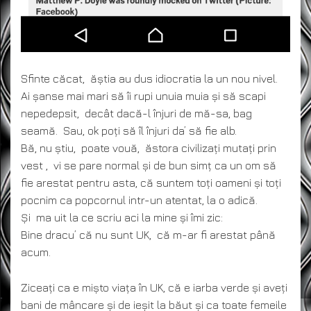
Sfinte căcat, ăștia au dus idiocratia la un nou nivel.
Ai șanse mai mari să îi rupi unuia muia și să scapi
nepedepsit, decât dacă-l înjuri de mă-sa, bag
seamă. Sau, ok poți să îl înjuri da’ să fie alb.
Bă, nu știu, poate vouă, ăstora civilizați mutați prin
vest , vi se pare normal și de bun simț ca un om să
fie arestat pentru asta, că suntem toți oameni și toți
pocnim ca popcornul intr-un atentat, la o adică.
Și ma uit la ce scriu aci la mine și îmi zic:
Bine dracu’ că nu sunt UK, că m-ar fi arestat până
acum.
Ziceați ca e mișto viața în UK, că e iarba verde și aveți
bani de mâncare și de ieșit la băut și ca toate femeile