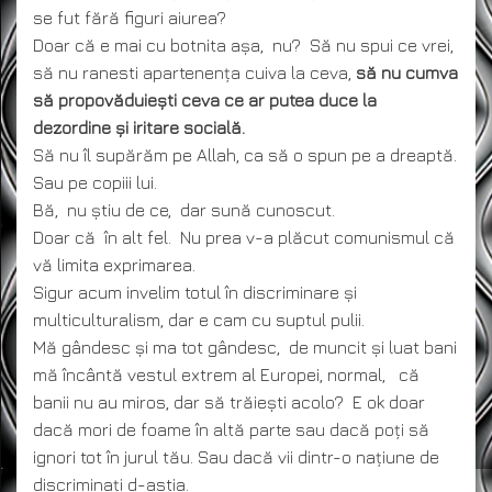
se fut fără figuri aiurea?
Doar că e mai cu botnita așa, nu? Să nu spui ce vrei,
să nu ranesti apartenența cuiva la ceva,
să nu cumva
să propovăduiești ceva ce ar putea duce la
dezordine și iritare socială.
Să nu îl supărăm pe Allah, ca să o spun pe a dreaptă.
Sau pe copiii lui.
Bă, nu știu de ce, dar sună cunoscut.
Doar că în alt fel. Nu prea v-a plăcut comunismul că
vă limita exprimarea.
Sigur acum invelim totul în discriminare și
multiculturalism, dar e cam cu suptul pulii.
Mă gândesc și ma tot gândesc, de muncit și luat bani
mă încântă vestul extrem al Europei, normal, că
banii nu au miros, dar să trăiești acolo? E ok doar
dacă mori de foame în altă parte sau dacă poți să
ignori tot în jurul tău. Sau dacă vii dintr-o națiune de
discriminați d-astia.