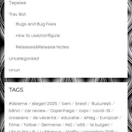
Țepelea
Trav Bot
Bugs and Bug Fixes
How to use/configure
Releases&Release Notes
Uncategorized
vinuri
TAGS
#deiarna
alegeri 2025
bani
brexit
București
bănci
car review
Copenhaga
copii
covid-19
croaziera
de vacanta
educatie
eMag
Europcar
Filme
fotbal
Germania
ING
ix55
la bulgari
Life in the UK
Lufthansa
Netflix
noiembrie 2015