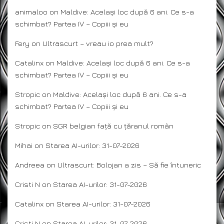
animaloo
on
Maldive: Același loc după 6 ani. Ce s-a
schimbat? Partea IV – Copiii și eu
Fery
on
Ultrascurt – vreau io prea mult?
Catalinx
on
Maldive: Același loc după 6 ani. Ce s-a
schimbat? Partea IV – Copiii și eu
Stropic
on
Maldive: Același loc după 6 ani. Ce s-a
schimbat? Partea IV – Copiii și eu
Stropic
on
SGR belgian față cu țăranul român
Mihai
on
Starea AI-urilor: 31-07-2026
Andreea
on
Ultrascurt: Bolojan a zis – Să fie întuneric
Cristi N
on
Starea AI-urilor: 31-07-2026
Catalinx
on
Starea AI-urilor: 31-07-2026
Cristi N
on
Starea AI-urilor: 31-07-2026