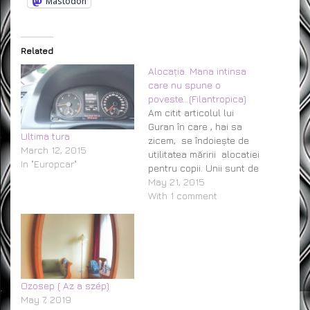
Mastodon
Related
Alocația. Mana intinsa
care nu spune o
poveste…(Filantropica)
Am citit articolul lui
Guran în care , hai sa
Ultima tura
zicem, se îndoiește de
March 12, 2015
utilitatea măririi alocatiei
In "Europcar"
pentru copii. Unii sunt de
alta părere și cred ca e
May 21, 2015
bine asa. După părerea
With 1 comment
mea alocația nu ar trebui
sa existe. Ce pula mea e
aia, hai sa îți dam bani
ca…
Ozosep ( Az a szép)
May 7, 2019