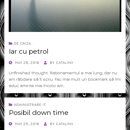
DE CRIZA...
Iar cu petrol
POSTED
MAY 26, 2016
BY
CATALINX
ON
Unfinished thought. Raționamentul e mai lung, dar nu
am răbdare să îl scriu. Fac mai mult un bookmark să îmi
aduc aminte mai încolo Am…
ADMINISTRARE IT
Posibil down time
POSTED
MAY 25, 2016
BY
CATALINX
ON