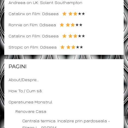
Andreea
on
UK: Solent Southampton
Catalinx
on
Film: Odiseea
★★
Ronnie
on
Film: Odiseea
★★
Catalinx
on
Film: Odiseea
★★
Stropic
on
Film: Odiseea
★★
PAGINI
About/Despre…
How To:/ Cum să:
Operatiunea Monstrul
Renovare Casa
Centrala termica. Incalzire prin pardoseala -
Stage I – 09/2014