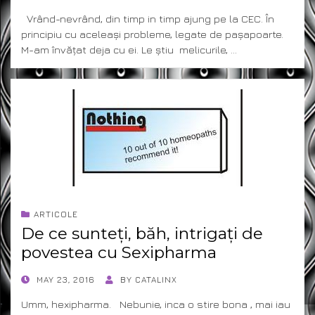
ON
Vrând-nevrând, din timp in timp ajung pe la CEC. În
principiu cu aceleași probleme, legate de pașapoarte.
M-am învățat deja cu ei. Le știu melicurile, …
ARTICOLE
De ce sunteți, băh, intrigați de
povestea cu Sexipharma
POSTED
MAY 23, 2016
BY
CATALINX
ON
Umm, hexipharma. Nebunie, inca o stire bona , mai iau