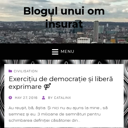
Blogul unui om
insurat
Aici vorbesc io, cu cuvintele mele. Declaratie….
MENU
CIVILISATION
Exercițiu de democrație și liberă
exprimare ⚤
POSTED
MAY 27, 2016
BY
CATALINX
ON
Au reușit, bă, ăștia. Și nici nu au ajuns la mine , să
semnez și eu. 3 milioane de semnături pentru
schimbarea definiției căsătoriei din…