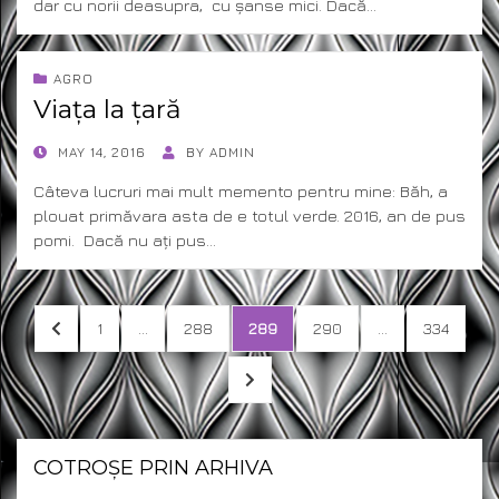
dar cu norii deasupra, cu șanse mici. Dacă…
AGRO
Viața la țară
POSTED
MAY 14, 2016
BY
ADMIN
ON
Câteva lucruri mai mult memento pentru mine: Băh, a
plouat primăvara asta de e totul verde. 2016, an de pus
pomi. Dacă nu ați pus…
Posts
PREVIOUS
PAGE
PAGE
PAGE
PAGE
PAGE
1
…
288
289
290
…
334
pagination
PAGE
NEXT
PAGE
COTROȘE PRIN ARHIVA