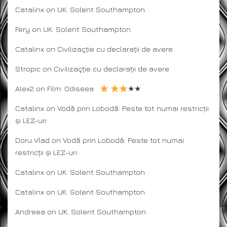
Catalinx
on
UK: Solent Southampton
Fery
on
UK: Solent Southampton
Catalinx
on
Civilizaçție cu declarații de avere
Stropic
on
Civilizaçție cu declarații de avere
Alex2
on
Film: Odiseea
★★
Catalinx
on
Vodă prin Lobodă: Peste tot numai restricții
și LEZ-uri
Doru Vlad
on
Vodă prin Lobodă: Peste tot numai
restricții și LEZ-uri
Catalinx
on
UK: Solent Southampton
Catalinx
on
UK: Solent Southampton
Andreea
on
UK: Solent Southampton