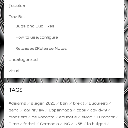
Țepelea
Trav Bot
Bugs and Bug Fixes
How to use/configure
Releases&Release Notes
Uncategorized
vinuri
TAGS
#deiarna
alegeri 2025
bani
brexit
București
bănci
car review
Copenhaga
copii
covid-19
croaziera
de vacanta
educatie
eMag
Europcar
Filme
fotbal
Germania
ING
ix55
la bulgari