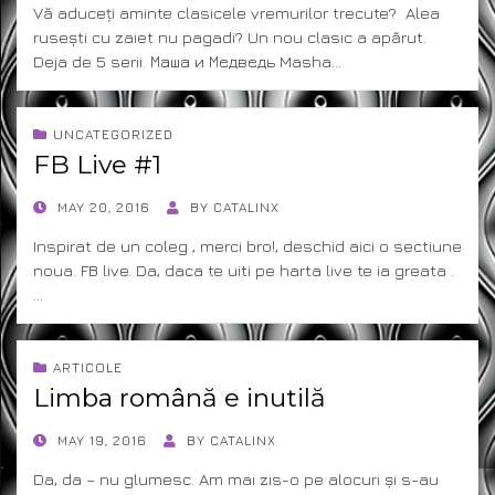
Vă aduceți aminte clasicele vremurilor trecute? Alea
rusești cu zaiet nu pagadi? Un nou clasic a apărut.
Deja de 5 serii. Маша и Медведь Masha…
UNCATEGORIZED
FB Live #1
POSTED
MAY 20, 2016
BY
CATALINX
ON
Inspirat de un coleg , merci bro!, deschid aici o sectiune
noua. FB live. Da, daca te uiti pe harta live te ia greata .
…
ARTICOLE
Limba română e inutilă
POSTED
MAY 19, 2016
BY
CATALINX
ON
Da, da – nu glumesc. Am mai zis-o pe alocuri și s-au