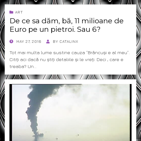
ART
De ce sa dăm, bă, 11 milioane de
Euro pe un pietroi. Sau 6?
POSTED
MAY 27, 2016
BY
CATALINX
ON
Tot mai multa lume sustine cauza ”Brâncuși e al meu”.
Citiți aci dacă nu știți detaliile și le vreți. Deci , care e
treaba? Un…