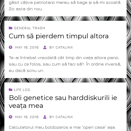
găsit câțiva patriotarzi mereu să bage și să-mi scoată.
Zic asta din nou…
GENERAL TRASH
Cum să pierdem timpul altora
POSTED
MAY 18, 2016
BY
CATALINX
ON
Te-ai întrebat vreodată cât timp din viața altora pierzi,
sau cu ce folos, sau cum să faci să? În ordine inversă,
eu dacă scriu un…
LIFE LOG
Boli genetice sau harddiskurili ie
veața mea
POSTED
MAY 18, 2016
BY
CATALINX
ON
Calculatorul meu boldozeros e mai “open case” așa.