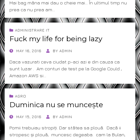
Mai bag mâna mai dau o cheie mai… În ultimul timp nu
prea ca nu prea am…
ADMINISTRARE IT
Fuck my life for being lazy
POSTED
MAY 16, 2016
BY
ADMIN
ON
Daca vazurati ceva ciudat p-aci azi e din cauza ca
sunt luzar . Am conturi de test pe la Google Could ,
Amazon AWS si…
AGRO
Duminica nu se muncește
POSTED
MAY 15, 2016
BY
ADMIN
ON
Pomii trebuiau stropiți. Dar stătea sa plouă. Dacă ii
stropesc și plouă, muncesc degeaba. cam la Bulan,