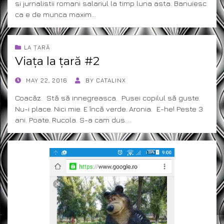
si jurnalistii romani salariul la timp luna asta. Banuiesc
ca e de munca maxim…
LA ȚARĂ
Viața la țară #2
POSTED
MAY 22, 2016
BY
CATALINX
ON
Coacăz. Stă să innegreasca. Pusei copilul să guste.
Nu-i place. Nici mie. E încă verde. Aronia. E-he! Peste 3
ani. Poate. Rucola. S-a cam dus.…